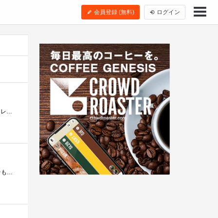
会員登録 (無料)
ログイン
I-ODATA様、ジグソー様、この度はこのようなプレミアムレビューの機会をいただき、心より深くお礼申し上げます。今回レビューするのは、こちら�...
今回はIO-DATAのプレミアムレビューとなるalimo（IAT-PSR701）のレビューをさせていただこうと思う。■alimoのそもそもの成り立ちから…2010年の頭に開�...