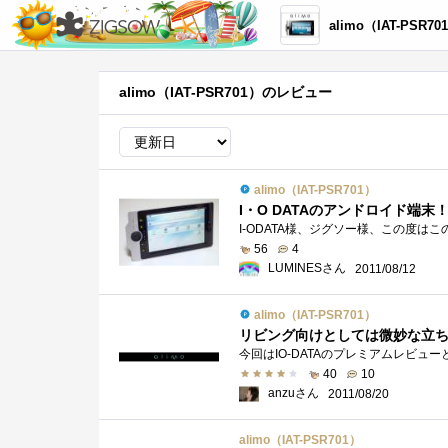
alimo（IAT-PSR70
alimo（IAT-PSR701）のレビュー
alimo（IAT-PSR701）
I・O DATAのアンドロイド端末！ a
56
4
LUMINESさん
2011/08/12
alimo（IAT-PSR701）
リビング向けとしては微妙な立
40
10
anzuさん
2011/08/20
alimo（IAT-PSR701）