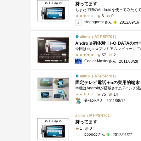
持ってます
5
0
sleepgooseさん
2012/09/16
alimo（IAT-PSR701）
57
2
Cooler Masterさん
2011/08/28
alimo（IAT-PSR701）
固定テレビ電話＋αの実用的端末
75
14
蒼-aoi-さん
2011/08/12
alimo（IAT-PSR701）
持ってます
1
0
ppooopさん
2012/01/27