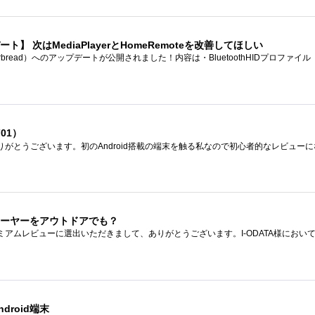
ップデート】 次はMediaPlayerとHomeRemoteを改善してほしい
701）
プレーヤーをアウトドアでも？
roid端末