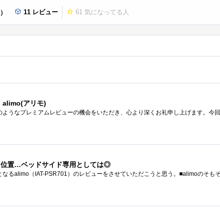
11 レビュー
61
気になってる人
1）
limo(アリモ)
ち位置…ベッドサイド専用としては◎