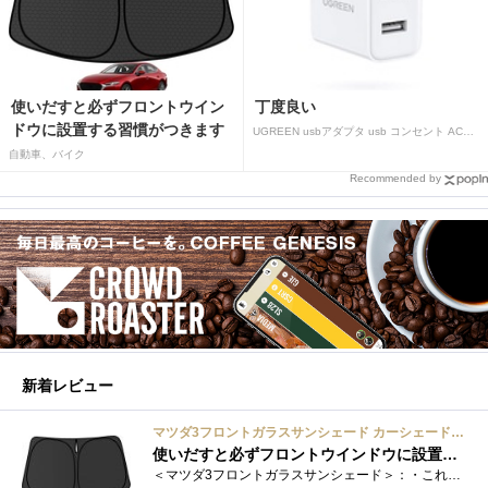
使いだすと必ずフロントウイン
丁度良い
ドウに設置する習慣がつきます
UGREEN usbアダプタ usb コンセント AC式充電器 3.1A PSE認証済み 折りたたみ式プラグ 2ポート
自動車、バイク
Recommended by
新着レビュー
マツダ3フロントガラスサンシェード カーシェード 車用 フロントウィンドウさんしえーど 遮光 断熱 カスタムパーツ 車種専用設計 折り畳み式 取付簡単 収納袋付き
使いだすと必ずフロントウインドウに設置する習慣がつきます
＜マツダ3フロントガラスサンシェード＞：・これまで使用していたサンシェードでも使用できるのですが、車内に蛇腹に畳んだサンシェード は�...