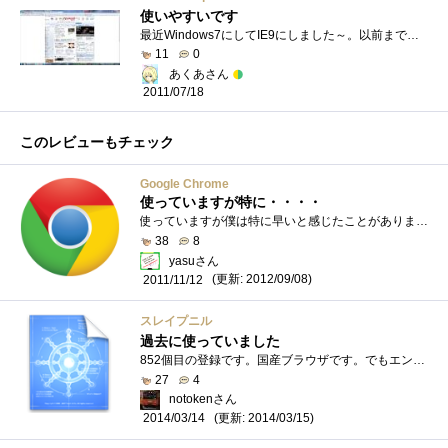
使いやすいです
最近Windows7にしてIE9にしました～。以前まではFirefox、chromeを使用してましたが・・・IE9にしてから思ったよりも使い勝手がよくて今はこれだけ使�...
11
0
あくあさん
2011/07/18
このレビューもチェック
Google Chrome
使っていますが特に・・・・
使っていますが僕は特に早いと感じたことがありません。たぶんパソコンに電源を入れてからすぐ起動すると早いということだとおもいます。今�...
38
8
yasuさん
(更新: 2012/09/08)
2011/11/12
スレイプニル
過去に使っていました
852個目の登録です。国産ブラウザです。でもエンジンはIEの使ってた気がします(´・ω・`)GoogleChromeを使いはじめる前に使っていたブラウザです。�...
27
4
notokenさん
(更新: 2014/03/15)
2014/03/14