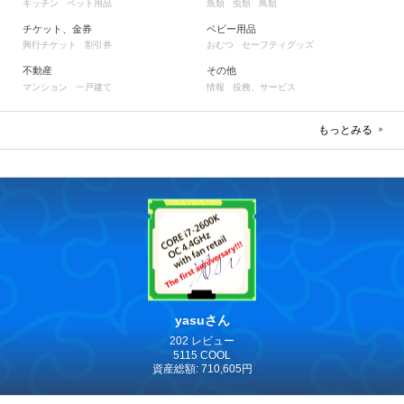
キッチン
ペット用品
魚類
虫類
鳥類
チケット、金券
ベビー用品
興行チケット
割引券
おむつ
セーフティグッズ
不動産
その他
マンション
一戸建て
情報
役務、サービス
もっとみる
yasuさん
202 レビュー
5115 COOL
資産総額: 710,605円