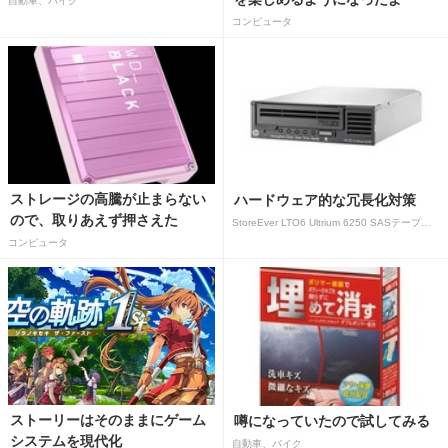
自動車、バイク
コンピュータ
ストレージの高騰が止まらない
ハードウェア的な冗長化対策
ので、取りあえず押さえた
StoreEver LTO6 Ultrium 6250 SASテープドライブ(内蔵型)
コンピュータ
ストーリーはそのままにゲーム
噂になっていたので試してみる
システムを現代化
自動車、バイク