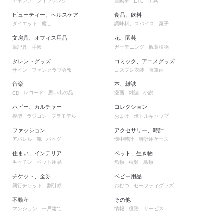
キャンプ
フィッシング
自動車
工具
ETC
ビューティー、ヘルスケア
食品、飲料
ダイエット
癒し
調味料、スパイス
菓子
文房具、オフィス用品
花、園芸
筆記具
手帳
ガーデニング
観葉植物
タレントグッズ
コミック、アニメグッズ
サイン
ファンクラブ会報
コスプレ衣装
直筆画
音楽
本、雑誌
レコード
思い出の品
漫画
雑誌
小説
CD
ホビー、カルチャー
コレクション
模型
ラジコン
プラモデル
おまけ
ボトルキャップ
ファッション
アクセサリー、時計
アパレル
靴
バッグ
懐中時計
時計用ケース
住まい、インテリア
ペット、生き物
キッチン
ペット用品
魚類
虫類
鳥類
チケット、金券
ベビー用品
興行チケット
割引券
おむつ
セーフティグッズ
不動産
その他
マンション
一戸建て
情報
役務、サービス