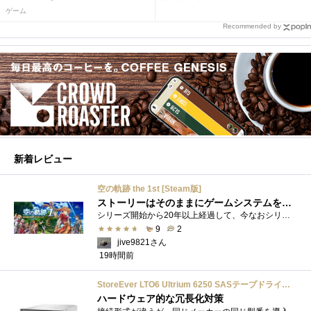
ゲーム
Recommended by
新着レビュー
空の軌跡 the 1st [Steam版]
ストーリーはそのままにゲームシステムを現代化
シリーズ開始から20年以上経過して、今なおシリーズの完結が見えてこない日本ファルコムのストーリーRPG、「英雄伝説軌跡シリーズ」。シリーズ...
9
2
jive9821さん
19時間前
StoreEver LTO6 Ultrium 6250 SASテープドライブ(内蔵型)
ハードウェア的な冗長化対策