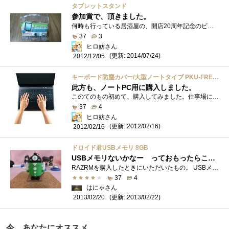
タブレットスタンド
参加賞で、頂きました。
何時も行っている居酒屋の、開店20周年記念のビンゴ大会の参加賞で、頂きました。ビンゴ大会の方はダメでしたので、本当の参加賞です。ww 上�...
37
3
ヒロ妨さん
(更新: 2014/07/24)
2012/12/05
キーボード防塵カバー/大型ノートタイプ PKU-FREE4
此方も、ノートPC用に購入しました。
このてのもの初めて、購入してみました。仕事場に持ち込む為、埃とか汚れが酷いので初めて、使います。此方の、ノートPCに使用します。自分で...
37
4
ヒロ妨さん
(更新: 2012/02/16)
2012/02/16
ドロイド君USBメモリ 8GB
USBメモリないかなー っておもったらこんなのがありました。
RAZRMを購入したときにいただいたもの。 USBメモリなんですが、どこにコネクタがあるのかっていうと、 足を引っこ抜くと、足がメモリなんです�...
37
4
はにゃさん
(更新: 2013/02/22)
2013/02/20
今、あなたにオススメ