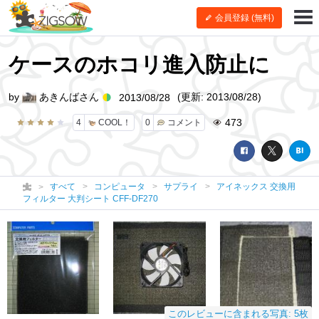
会員登録 (無料)
ケースのホコリ進入防止に
by
あきんばさん
(更新: 2013/08/28)
2013/08/28
473
4
COOL！
0
コメント
すべて
コンピュータ
サプライ
アイネックス 交換用
フィルター 大判シート CFF-DF270
このレビューに含まれる写真: 5枚