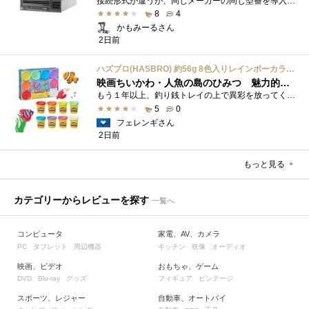
接続形式が違うが、同じメーカーの同じ型番を導入しています。製品としてのレビューは下記の方で行っています。いざ使おうとしたときに故障�...
8
4
かもみーるさん
2日前
ハズブロ(HASBRO) 約56g 8色入りレインボーカラーのプレイ・ドー、新学期用品、2才以上のプリスクールの子供向け、子供向けのアート&クラフト 粘土 ねんど、こどもの日、子供の日プレゼント
映画ちいかわ・人魚の島のひみつ 魅力的なビラン：セイレーンを造ってみた
もう１年以上、釣り銭トレイの上で異彩を放ってくれたミャクミャクのマグネット 映画ちいかわ人魚の島のひみつを鑑賞後、素敵なビランのセイ...
5
0
フェレンギさん
2日前
もっと見る
カテゴリーからレビューを探す
一覧へ
コンピュータ
家電、AV、カメラ
タブレット
周辺機器
キッチン
映像
オーディオ
PC
映画、ビデオ
おもちゃ、ゲーム
グッズ
フィギュア
ビンテージ
DVD
Blu-ray
スポーツ、レジャー
自動車、オートバイ