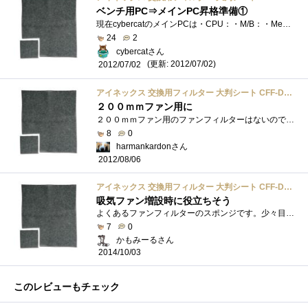
ベンチ用PC⇒メインPC昇格準備①
現在cybercatのメインPCは・CPU：・M/B：・Memory：・Video：・MainStorage：・Power：・Optical：といった感じで、AMD系としては（FXがふるわなかったので）ま�...
24
2
cybercatさん
(更新: 2012/07/02)
2012/07/02
アイネックス 交換用フィルター 大判シート CFF-DF270
２００ｍｍファン用に
２００ｍｍファン用のファンフィルターはないので，コレで代用することにしました．使用したＰＣケースは，ＥＮＥＲＭＡＸのＥＣＡ３２２０�...
8
0
harmankardonさん
2012/08/06
アイネックス 交換用フィルター 大判シート CFF-DF270
吸気ファン増設時に役立ちそう
よくあるファンフィルターのスポンジです。少々目が粗いので大きなホコリの進入防止が出来ます。
7
0
かもみーるさん
2014/10/03
このレビューもチェック