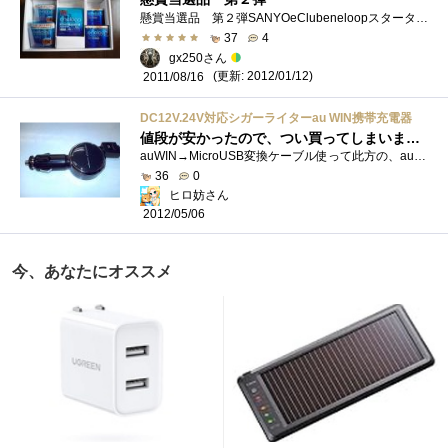
懸賞当選品 第２弾SANYOeClubeneloopスターターセットが当選した。確か当選人数50人。これは本当に嬉しかった。懸賞のいいところは忘れた頃に届く�...
37
4
gx250さん
(更新: 2012/01/12)
2011/08/16
DC12V.24V対応シガーライターau WIN携帯充電器
値段が安かったので、つい買ってしまいました。第3弾
auWIN→MicroUSB変換ケーブル使って此方の、auIS12Tの充電に使います。パッケージ外見カーバッテリーで充電出来るし、リール巻き取り式ですのでケー...
36
0
ヒロ妨さん
2012/05/06
今、あなたにオススメ