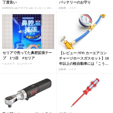
丁度良い
バッテリーのお守り
UGREEN usbアダプタ usb コンセント AC式充電器 3.1A PSE認証済み 折りたたみ式プラグ 2ポート
自動車、バイク
セリアで売ってた鼻腔拡張テー
【レビュー:YIYI カーエアコン
プ 1つ目 #セリア
チャージホースガスセット】16
年以上の軽自動車には「こうか
ヘルスケア、ビューティー
はばつぐんだ」が…
自動車、バイク