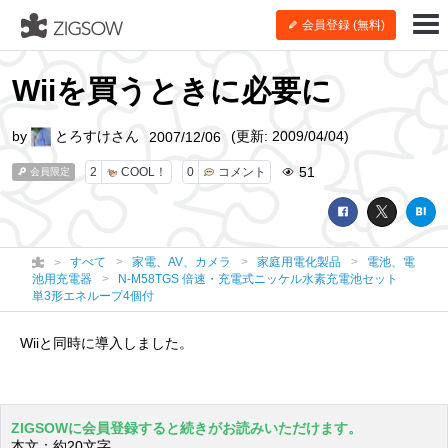
会員登録 (無料)
Wiiを買うときに必要に
by
とろすけさん
(更新: 2009/04/04)
2007/12/06
51
2
COOL！
0
コメント
会員限定
すべて
家電、AV、カメラ
家庭用電化製品
電池、電
池用充電器
N-M58TGS 倍速・充電式ニッケル水素充電池セット
単3形エネループ4個付
Wiiと同時に導入しました。
ZIGSOWに会員登録すると続きがお読みいただけます。
本文：約20文字