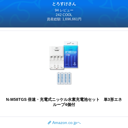
とろすけさん
94 レビュー
242 COOL
資産総額: 1,696,661円
N-M58TGS 倍速・充電式ニッケル水素充電池セット 単3形エネ
ループ4個付
Amazon.co.jpへ