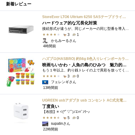
新着レビュー
StoreEver LTO6 Ultrium 6250 SASテープドライブ(内蔵型)
ハードウェア的な冗長化対策
接続形式が違うが、同じメーカーの同じ型番を導入しています。製品としてのレビューは下記の方で行っています。いざ使おうとしたときに故障�...
3
1
かもみーるさん
4時間前
ハズブロ(HASBRO) 約56g 8色入りレインボーカラーのプレイ・ドー、新学期用品、2才以上のプリスクールの子供向け、子供向けのアート&クラフト 粘土 ねんど、こどもの日、子供の日プレゼント
映画ちいかわ・人魚の島のひみつ 魅力的なビラン：セイレーンを造ってみた
もう１年以上、釣り銭トレイの上で異彩を放ってくれたミャクミャクのマグネット 映画ちいかわ人魚の島のひみつを鑑賞後、素敵なビランのセイ...
3
0
フェレンギさん
13時間前
UGREEN usbアダプタ usb コンセント AC式充電器 3.1A PSE認証済み 折りたたみ式プラグ 2ポート
丁度良い
【布団】≡ヾ(*ﾟ▽ﾟ)ﾉｺﾝﾊﾞﾝﾜｰ♪
5
0
supatinさん
22時間前