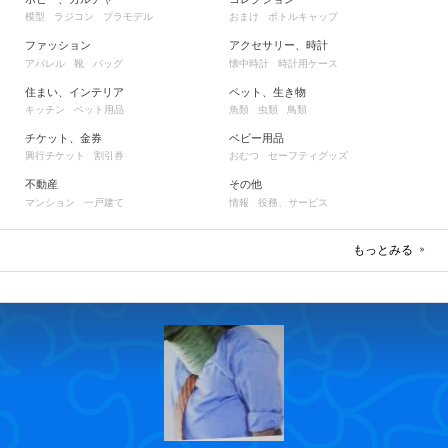
模型
ラジコン
プラモデル
おまけ
ボトルキャップ
ファッション
アクセサリー、時計
アパレル
靴
バッグ
懐中時計
時計用ケース
住まい、インテリア
ペット、生き物
キッチン
ペット用品
魚類
虫類
鳥類
チケット、金券
ベビー用品
興行チケット
割引券
おむつ
セーフティグッズ
不動産
その他
マンション
一戸建て
情報
役務、サービス
もっとみる