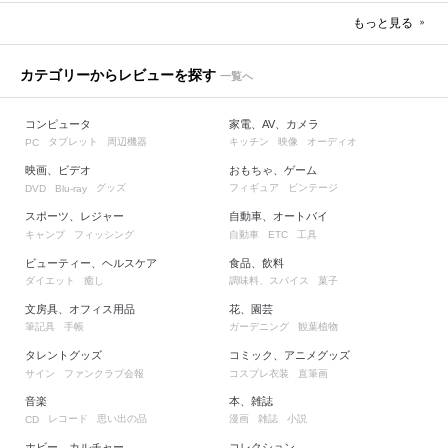
もっと見る
カテゴリーからレビューを探す
一覧へ
コンピュータ
家電、AV、カメラ
タブレット
周辺機器
キッチン
映像
オーディオ
PC
映画、ビデオ
おもちゃ、ゲーム
グッズ
フィギュア
ビンテージ
DVD
Blu-ray
スポーツ、レジャー
自動車、オートバイ
キャンプ
フィッシング
自動車
工具
ETC
ビューティー、ヘルスケア
食品、飲料
ダイエット
癒し
調味料、スパイス
菓子
文房具、オフィス用品
花、園芸
筆記具
手帳
ガーデニング
観葉植物
タレントグッズ
コミック、アニメグッズ
サイン
ファンクラブ会報
コスプレ衣装
直筆画
音楽
本、雑誌
レコード
思い出の品
漫画
雑誌
小説
CD
ホビー、カルチャー
コレクション