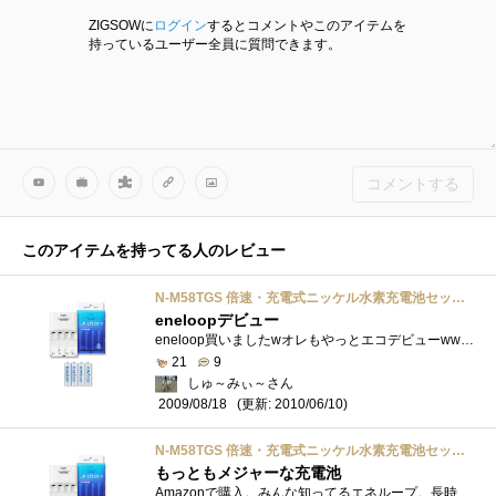
ZIGSOWに
ログイン
するとコメントやこのアイテムを
持っているユーザー全員に質問できます。
コメントする
このアイテムを持ってる人のレビュー
N-M58TGS 倍速・充電式ニッケル水素充電池セット 単3形エネループ4個付
eneloopデビュー
eneloop買いましたwオレもやっとエコデビューwww容量も大きいし長時間保ちそうです!!
21
9
しゅ～みぃ～さん
(更新: 2010/06/10)
2009/08/18
N-M58TGS 倍速・充電式ニッケル水素充電池セット 単3形エネループ4個付
もっともメジャーな充電池
Amazonで購入。みんな知ってるエネループ。長時間放置でも放電がほとんどされないという優れた電池。現行品なのに、電池4本付いてこの値段。Amaz...