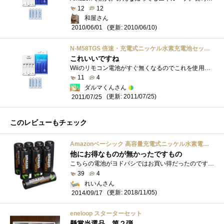
12
12
和屋さん
(更新: 2010/06/10)
2010/06/01
N-M58TGS 倍速・充電式ニッケル水素充電池セット 単3形エネループ4個付
これいいですね
Wiiのリモコン電池がすぐ無くなるのでこれを使用してますニッケル水素なのに自然放電が少ない容量が２０００mAhと大きい繰り返し使える（充電�...
11
4
ダルマくんさん
(更新: 2011/07/25)
2011/07/25
このレビューもチェック
Amazonベーシック 高容量充電式ニッケル水素電池単3形8個パック(充電済み、最小容量 2400mAh、約500回使用可能)
他にお得なものが無かったですもの
こちらの電池がヨドバシではお買い得だったのですがとうとう在庫が無くなったのか見当たらなくなってしまいました。いろいろ探してみたので�...
39
4
れいんさん
(更新: 2018/11/05)
2014/09/17
eneloop スターターセット
懸賞当選品 第２弾