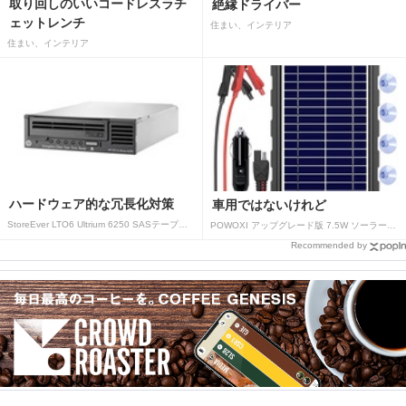
取り回しのいいコードレスラチ
絶縁ドライバー
ェットレンチ
住まい、インテリア
住まい、インテリア
ハードウェア的な冗長化対策
車用ではないけれど
StoreEver LTO6 Ultrium 6250 SASテープドライブ(内蔵型)
POWOXI アップグレード版 7.5W ソーラーバッテリートリクルチャージャーメンテナー 12V ポータブル防水ソーラーパネル トリクル充電キット 車、自動車、オートバイ、ボート、マリン、RV、トレーラー、スノーモービルなど用
Recommended by