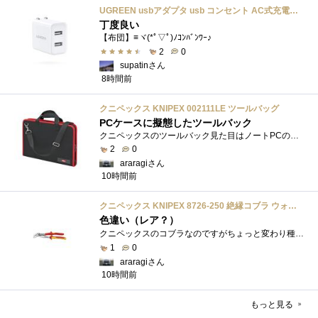
UGREEN usbアダプタ usb コンセント AC式充電器 3.1A PSE認証済み 折りたたみ式プラグ 2ポート
丁度良い
【布団】≡ヾ(*ﾟ▽ﾟ)ﾉｺﾝﾊﾞﾝﾜｰ♪
2
0
supatinさん
8時間前
クニペックス KNIPEX 002111LE ツールバッグ
PCケースに擬態したツールバック
クニペックスのツールバック見た目はノートPCのバックみたい。中には工具を入れるポケットや工具を固定するゴムバンドが付いています。
2
0
araragiさん
10時間前
クニペックス KNIPEX 8726-250 絶縁コブラ ウォーターポンププライヤー 1000V
色違い（レア？）
クニペックスのコブラなのですがちょっと変わり種の電気工事用の絶縁コブラになります。グリップ部分が絶縁仕様になっているだけで普通の用�...
1
0
araragiさん
10時間前
もっと見る