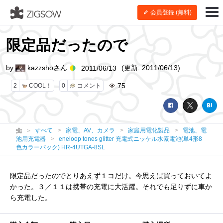
会員登録 (無料)
限定品だったので
by
kazzshoさん
(更新: 2011/06/13)
2011/06/13
75
2
COOL！
0
コメント
すべて
家電、AV、カメラ
家庭用電化製品
電池、電
池用充電器
eneloop tones glitter 充電式ニッケル水素電池(単4形8
色カラーパック) HR-4UTGA-8SL
限定品だったのでとりあえず１コだけ。今思えば買っておいてよ
かった。３／１１は携帯の充電に大活躍。それでも足りずに車か
ら充電した。