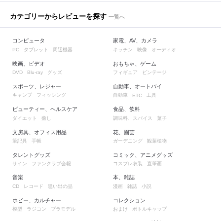
カテゴリーからレビューを探す
一覧へ
コンピュータ
家電、AV、カメラ
タブレット
周辺機器
キッチン
映像
オーディオ
PC
映画、ビデオ
おもちゃ、ゲーム
グッズ
フィギュア
ビンテージ
DVD
Blu-ray
スポーツ、レジャー
自動車、オートバイ
キャンプ
フィッシング
自動車
工具
ETC
ビューティー、ヘルスケア
食品、飲料
ダイエット
癒し
調味料、スパイス
菓子
文房具、オフィス用品
花、園芸
筆記具
手帳
ガーデニング
観葉植物
タレントグッズ
コミック、アニメグッズ
サイン
ファンクラブ会報
コスプレ衣装
直筆画
音楽
本、雑誌
レコード
思い出の品
漫画
雑誌
小説
CD
ホビー、カルチャー
コレクション
模型
ラジコン
プラモデル
おまけ
ボトルキャップ