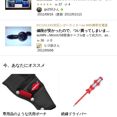
37
4
gx250さん
(更新: 2012/01/12)
2011/08/16
DC12V.24V対応シガーライターau WIN携帯充電器
値段が安かったので、つい買ってしまいました。第3弾
auWIN→MicroUSB変換ケーブル使って此方の、auIS12Tの充電に使います。パッケージ外見カーバッテリーで充電出来るし、リール巻き取り式ですのでケー...
36
0
ヒロ妨さん
2012/05/06
今、あなたにオススメ
専用品のような汎用ポーチ
絶縁ドライバー