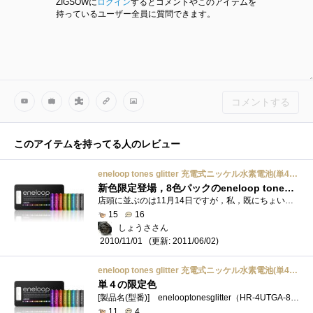
ZIGSOWに
ログイン
するとコメントやこのアイテムを
持っているユーザー全員に質問できます。
コメントする
このアイテムを持ってる人のレビュー
eneloop tones glitter 充電式ニッケル水素電池(単4形8色カラーパック) HR-4UTGA-8SL
新色限定登場，8色パックのeneloop tones今度はキラっ！ 待望の単４登場でまた2パックおさえました／10万パックもあるけど(笑)
店頭に並ぶのは11月14日ですが，私，既にちょいフライングですが，しかし，もう2パック買ったので早速登録っ！昨年12月に，zigsow一番乗りにてもg...
15
16
しょうささん
(更新: 2011/06/02)
2010/11/01
eneloop tones glitter 充電式ニッケル水素電池(単4形8色カラーパック) HR-4UTGA-8SL
単４の限定色
[製品名(型番)] enelooptonesglitter（HR-4UTGA-8SL）[購入経緯] eneloopの単４の限定色は無かったので購入[使用感] 今まで単３の限定色はあったのですが�...
11
4