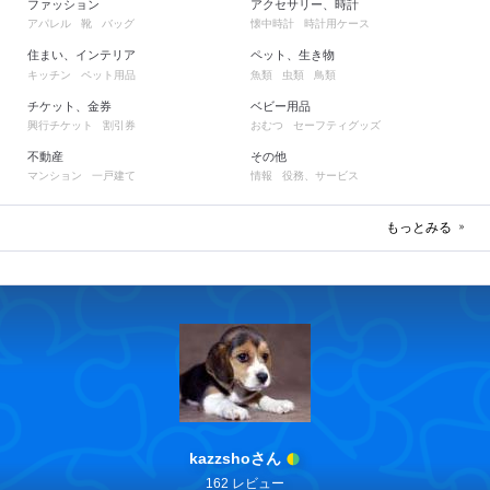
ファッション
アクセサリー、時計
アパレル
靴
バッグ
懐中時計
時計用ケース
住まい、インテリア
ペット、生き物
キッチン
ペット用品
魚類
虫類
鳥類
チケット、金券
ベビー用品
興行チケット
割引券
おむつ
セーフティグッズ
不動産
その他
マンション
一戸建て
情報
役務、サービス
もっとみる
kazzshoさん
162 レビュー