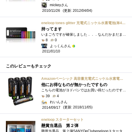
mickeyさん
(更新: 2012/04/04)
2010/11/26
eneloop tones glitter 充電式ニッケル水素電池(単4形8色カラーパック) HR-4UTGA-8SL
持ってます
いまごろですが確保しました．．．なんだかまだまだ売ってますけどw液晶テレビを買ったときのビックカメラ商品券があったのでビックで買って�...
8
0
よっくんさん
2011/01/10
このレビューもチェック
Amazonベーシック 高容量充電式ニッケル水素電池単3形8個パック(充電済み、最小容量 2400mAh、約500回使用可能)
他にお得なものが無かったですもの
こちらの電池がヨドバシではお買い得だったのですがとうとう在庫が無くなったのか見当たらなくなってしまいました。いろいろ探してみたので�...
39
4
れいんさん
(更新: 2018/11/05)
2014/09/17
eneloop スターターセット
懸賞当選品 第２弾
懸賞当選品 第２弾SANYOeClubeneloopスターターセットが当選した。確か当選人数50人。これは本当に嬉しかった。懸賞のいいところは忘れた頃に届く�...