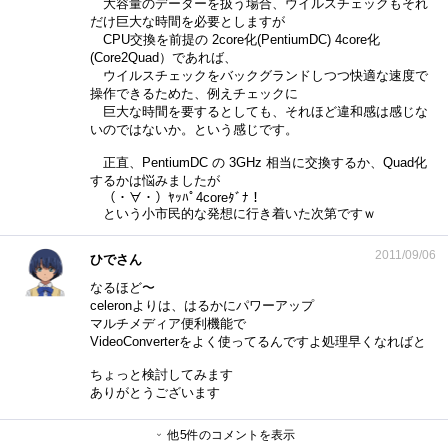
大容量のデーターを扱う場合、ウイルスチェックもそれ
だけ巨大な時間を必要としますが
CPU交換を前提の 2core化(PentiumDC) 4core化
(Core2Quad）であれば、
ウイルスチェックをバックグランドしつつ快適な速度で
操作できるためた、例えチェックに
巨大な時間を要するとしても、それほど違和感は感じな
いのではないか。という感じです。
正直、PentiumDC の 3GHz 相当に交換するか、Quad化
するかは悩みましたが
（・∀・）ﾔｯﾊﾟ4coreﾀﾞﾅ！
という小市民的な発想に行き着いた次第ですｗ
2011/09/06
ひでさん
なるほど〜
celeronよりは、はるかにパワーアップ
マルチメディア便利機能で
VideoConverterをよく使ってるんですよ処理早くなればと
ちょっと検討してみます
ありがとうございます
他5件のコメントを表示
とっぷりんさん
ひでさん
とっぷりんさん
CLWさん
とっぷりんさん