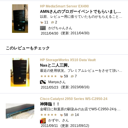
HP MediaSmart Server EX490
AMNさんのブロガーイベントでもらいました。
以前、レビュー用に借りていたものがもらえることになりましたので、再登録です。もっていたものからもちものに移せれば便利なんですけどね^^...
11
2
かげちゃんさん
(更新: 2011/04/30)
2011/04/30
このレビューもチェック
HP StorageWorks X510 Data Vault
Nasと二人三脚。
最近の使用状況。プレミアムレビューをさせて頂いたI-ODATA様のLANDISKと共存共栄を図っている所です。上のトレイがLANDISK置き場にピッタリ♪NASが�...
59
7
Manyaさん
(更新: 2023/08/16)
2011/05/23
Cisco Catalyst 2950 Series WS-C2950-24
神降臨！！
金曜日に秋葉原の馴染みのお店でWS-C2950-24を購入↓しかしインターフェイスが死んでいて、うるさい箱。。。そうしたらお店で返金してくれるとい...
58
14
かずや。さん
(更新: 2011/09/12)
2011/09/11