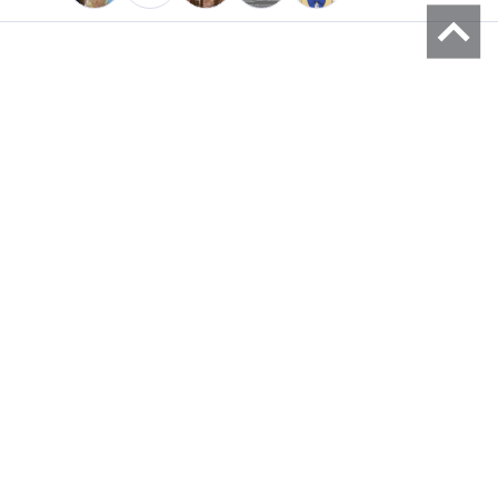
ラウンジ
プレミアムレビュー
運営会社
問い合わせ
利用規約
プライバシーポリシー
サイトポリシー
メーカーの皆様へ
公式 Facebook
公式 X
公式 Instagram
© 2013 zigsow Inc, © 2016 Solflare Inc.