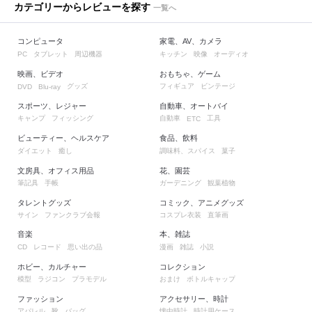
カテゴリーからレビューを探す
一覧へ
コンピュータ
家電、AV、カメラ
タブレット
周辺機器
キッチン
映像
オーディオ
PC
映画、ビデオ
おもちゃ、ゲーム
グッズ
フィギュア
ビンテージ
DVD
Blu-ray
スポーツ、レジャー
自動車、オートバイ
キャンプ
フィッシング
自動車
工具
ETC
ビューティー、ヘルスケア
食品、飲料
ダイエット
癒し
調味料、スパイス
菓子
文房具、オフィス用品
花、園芸
筆記具
手帳
ガーデニング
観葉植物
タレントグッズ
コミック、アニメグッズ
サイン
ファンクラブ会報
コスプレ衣装
直筆画
音楽
本、雑誌
レコード
思い出の品
漫画
雑誌
小説
CD
ホビー、カルチャー
コレクション
模型
ラジコン
プラモデル
おまけ
ボトルキャップ
ファッション
アクセサリー、時計
アパレル
靴
バッグ
懐中時計
時計用ケース