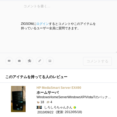
ZIGSOWに
ログイン
するとコメントやこのアイテムを
持っているユーザー全員に質問できます。
コメントする
http://auctions.search.yahoo.co.jp/search?ei=UTF-8&p=...
このアイテムを持ってる人のレビュー
HP MediaSmart Server EX490
ホームサーバ
WindowsHomeServerWindowsXP/Vista/7のバックアップはもちろん、MacOSXSnowLeopardのTimemachineにも対応。メディアサーバとしてWebからアクセスでき、iPodTouchからも...
18
4
しろしろちゃんさん
(更新: 2012/05/18)
2010/09/22