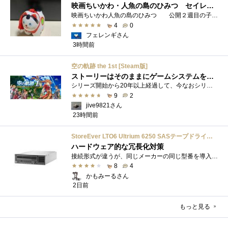
映画ちいかわ・人魚の島のひみつ セイレーンのモデルは犬だった？
映画ちいかわ人魚の島のひみつ 公開２週目の子どもさんの来場が制限されているレイトショーでも満席でしたし新たにボンドロシールの来場�...
4
0
フェレンギさん
3時間前
空の軌跡 the 1st [Steam版]
ストーリーはそのままにゲームシステムを現代化
シリーズ開始から20年以上経過して、今なおシリーズの完結が見えてこない日本ファルコムのストーリーRPG、「英雄伝説軌跡シリーズ」。シリーズ...
9
2
jive9821さん
23時間前
StoreEver LTO6 Ultrium 6250 SASテープドライブ(内蔵型)
ハードウェア的な冗長化対策
接続形式が違うが、同じメーカーの同じ型番を導入しています。製品としてのレビューは下記の方で行っています。いざ使おうとしたときに故障�...
8
4
かもみーるさん
2日前
もっと見る