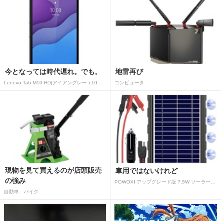
今となっては時代遅れ。でも。
地雷再び
Lenovo Tab M10 HD(アイアングレー ) 10.1型 2GB/32GB/WiFi ZA
コンピュータ
現物を見て買えるのが店頭販売
車用ではないけれど
の強み
POWOXI アップグレード版 7.5W ソーラーバッテリートリクルチャージャーメンテナー 12V ポータブル防水ソーラーパネル トリクル充電キット 車、自動車、オートバイ、ボート、マリン、RV、トレーラー、スノーモービルなど用
自動車、バイク