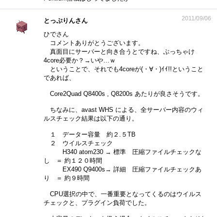
2011/09/06
とっぷりんさん
ひでさん
コメントありがとうございます。
真面目にサーバーと向き合うとですね、ぶっちゃけ
4core必要か？→いや…ｗ
ということで、それでも4coreが(・∀・)ｲｲ!!ということ
であれば、
Core2Quad Q8400s , Q8200s あたりが良さそうです。
ちなみに、avast WHS による、全サーバー内容のウィ
ルスチェック結果は以下の通り。
１ データー容量 約２.５TB
２ ウイルスチェック
H340 atom230 → 標準 圧縮ファイルチェックな
し ＝ 約１２０時間
EX490 Q9400s→ 詳細 圧縮ファイルチェックあ
り ＝ 約９時間
CPU選択の中で、一番重要となってくるのはウイルス
チェックと、プラグイン負荷でした。