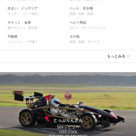
住まい、インテリア
ペット、生き物
キッチン
ペット用品
魚類
虫類
鳥類
チケット、金券
ベビー用品
興行チケット
割引券
おむつ
セーフティグッズ
不動産
その他
マンション
一戸建て
情報
役務、サービス
もっとみる
とっぷりんさん
569 レビュー
7355 COOL