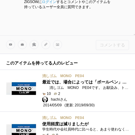
ZIGSOWに
ログイン
するとコメントやこのアイテムを
持っているユーザー全員に質問できます。
コメントする
このアイテムを持ってる人のレビュー
消しゴム MONO PE04
最近では、場合によっては「ボールペン」なんかの文字も消せます
消しゴム MONO PE04です。 お馴染み、トンボ鉛筆の販売するMONO消しゴム（モノけしゴム）です。 この製品は、ロングセラー商品・定番商品�...
10
2
hachiさん
(更新: 2019/09/30)
2014/05/09
消しゴム MONO PE04
使用頻度は減りましたが
学生時代や会社員時代に比べると、あまり使わなくなりましたね。でも机の中と鞄の中に常備しています。