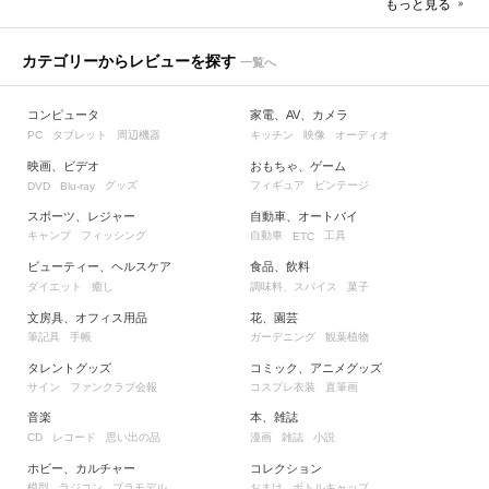
もっと見る
カテゴリーからレビューを探す
一覧へ
コンピュータ
家電、AV、カメラ
タブレット
周辺機器
キッチン
映像
オーディオ
PC
映画、ビデオ
おもちゃ、ゲーム
グッズ
フィギュア
ビンテージ
DVD
Blu-ray
スポーツ、レジャー
自動車、オートバイ
キャンプ
フィッシング
自動車
工具
ETC
ビューティー、ヘルスケア
食品、飲料
ダイエット
癒し
調味料、スパイス
菓子
文房具、オフィス用品
花、園芸
筆記具
手帳
ガーデニング
観葉植物
タレントグッズ
コミック、アニメグッズ
サイン
ファンクラブ会報
コスプレ衣装
直筆画
音楽
本、雑誌
レコード
思い出の品
漫画
雑誌
小説
CD
ホビー、カルチャー
コレクション
模型
ラジコン
プラモデル
おまけ
ボトルキャップ