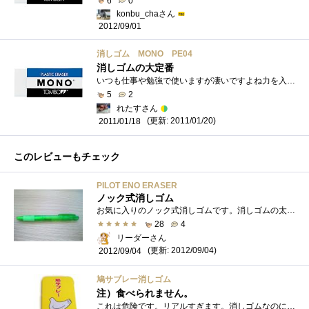
6
0
konbu_chaさん
2012/09/01
消しゴム MONO PE04
消しゴムの大定番
いつも仕事や勉強で使いますが凄いですよね力を入れて書いた文字も軽い力で落ち凄い綺麗になります他社のを使うと違いに分かるはずです！学�...
5
2
れたすさん
(更新: 2011/01/20)
2011/01/18
このレビューもチェック
PILOT ENO ERASER
ノック式消しゴム
お気に入りのノック式消しゴムです。消しゴムの太さは3.8mm。それなりに細い部類になるので細かいところをちょこっと消したいときに消しゴムの...
28
4
リーダーさん
(更新: 2012/09/04)
2012/09/04
鳩サブレー消しゴム
注）食べられません。
これは危険です。リアルすぎます。消しゴムなのに、鳩サブレに限りなく近いビッグサイズ。なぜか中に幸せの象徴のような鳩が2羽入ってます。�...