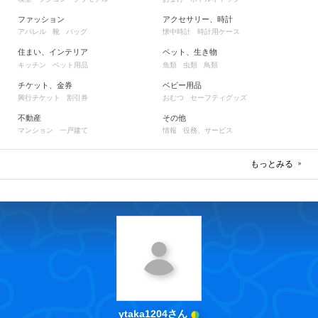
ファッション
アクセサリー、時計
アパレル
靴
バッグ
懐中時計
時計用ケース
住まい、インテリア
ペット、生き物
キッチン
ペット用品
魚類
虫類
鳥類
チケット、金券
ベビー用品
興行チケット
割引券
おむつ
セーフティグッズ
不動産
その他
マンション
一戸建て
情報
役務、サービス
もっとみる
ytaka1204さん