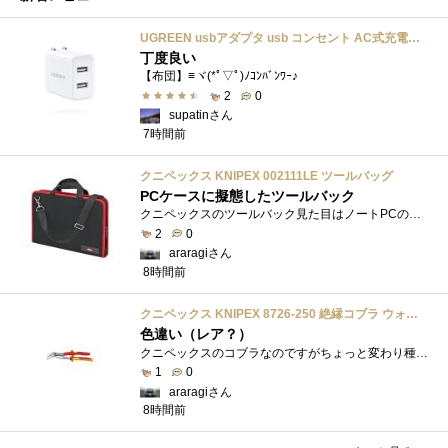
UGREEN usbアダプタ usb コンセント AC式充電器 3.1A PSE認証済み 折りたたみ式プラグ 2ポート
丁度良い
【布団】≡ヾ(*ﾟ▽ﾟ)ﾉｺﾝﾊﾞﾝﾜｰ♪
2
0
supatinさん
7時間前
クニペックス KNIPEX 002111LE ツールバッグ
PCケースに擬態したツールバック
クニペックスのツールバック見た目はノートPCのバックみたい。中には工具を入れるポケットや工具を固定するゴムバンドが付いています。
2
0
araragiさん
8時間前
クニペックス KNIPEX 8726-250 絶縁コブラ ウォーターポンププライヤー 1000V
色違い（レア？）
クニペックスのコブラなのですがちょっと変わり種の電気工事用の絶縁コブラになります。グリップ部分が絶縁仕様になっているだけで普通の用�...
1
0
araragiさん
8時間前