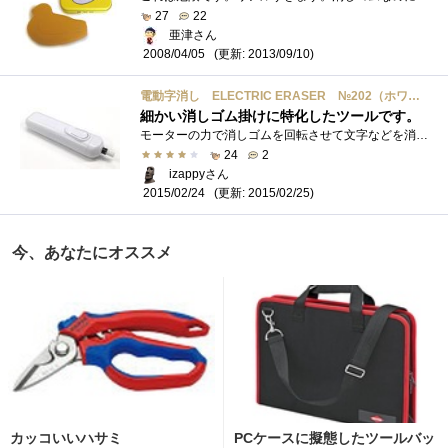
27
22
亜津さん
(更新: 2013/09/10)
2008/04/05
電動字消し ELECTRIC ERASER №202（ホワイト）
細かい消しゴム掛けに特化したツールです。
モーターの力で消しゴムを回転させて文字などを消す道具です。 こういうのは子供の頃に欲しかったなぁwおものだちさんのモチモノで存在は知�...
24
2
izappyさん
(更新: 2015/02/25)
2015/02/24
今、あなたにオススメ
カッコいいハサミ
PCケースに擬態したツールバッ