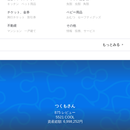
キッチン
ペット用品
魚類
虫類
鳥類
チケット、金券
ベビー用品
興行チケット
割引券
おむつ
セーフティグッズ
不動産
その他
マンション
一戸建て
情報
役務、サービス
もっとみる
つくもさん
875 レビュー
5521 COOL
資産総額: 6,998,252円