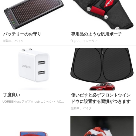
バッテリーのお守り
専用品のような汎用ポーチ
自動車、バイク
住まい、インテリア
丁度良い
使いだすと必ずフロントウイン
ドウに設置する習慣がつきます
UGREEN usbアダプタ usb コンセント AC式充電器 3.1A PSE認証済み 折りたたみ式プラグ 2ポート
自動車、バイク