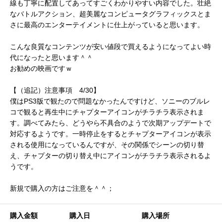
線も丁寧に配置してあってすごくわかりやすい内容でした。壮絶
なバトルアクション、超美麗なコンピュータグラフィックスとま
さに最高のエンターテイメントに仕上がっていると思います。
こんな良質なコンテンツが安い値段で買えるようになってよい時
代になったと思います＾＾
お勧めの映画ですｗ
【（追記）注意事項 4/30】
僕はPS3版で観たので問題なかったんですけど、ソニーのブルレ
コで観ると再生中にチャプターアイコンがチラチラ表示されま
す。調べてみたら、どうやら不具合のようで次期アップデートで
対応するようです。一時停止をするとチャプターアイコンが表示
される使用になっているんですが、その関係でシーンの切り替
え、チャプターの切り替え中にアイコンがチラチラ表示されるよ
うです。
新規で購入の方はご注意を＾＾；
購入金額
購入日
購入場所