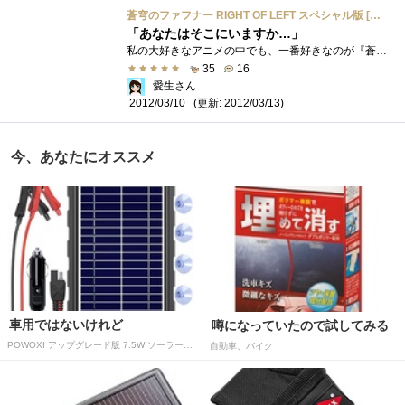
蒼穹のファフナー RIGHT OF LEFT スペシャル版 [DVD]
「あなたはそこにいますか…」
私の大好きなアニメの中でも、一番好きなのが『蒼穹のファフナー』です。その存在を知った時には、既に放送は終了してました。初めて見たの�...
35
16
愛生さん
(更新: 2012/03/13)
2012/03/10
今、あなたにオススメ
車用ではないけれど
噂になっていたので試してみる
POWOXI アップグレード版 7.5W ソーラーバッテリートリクルチャージャーメンテナー 12V ポータブル防水ソーラーパネル トリクル充電キット 車、自動車、オートバイ、ボート、マリン、RV、トレーラー、スノーモービルなど用
自動車、バイク