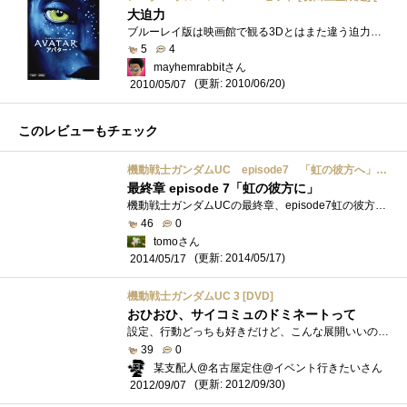
大迫力
ブルーレイ版は映画館で観る3Dとはまた違う迫力があります。PS3とPCで視聴しました。PS3は問題ありませんでしたが、PCの場合、ソフトによって再�...
5
4
mayhemrabbitさん
(更新: 2010/06/20)
2010/05/07
このレビューもチェック
機動戦士ガンダムUC episode7 「虹の彼方へ」 映画パンフレット
最終章 episode 7「虹の彼方に」
機動戦士ガンダムUCの最終章、episode7虹の彼方にのイベント上映のパンフレットです。episode1からの軌跡やキャラクター、そしてモビルスーツなど�...
46
0
tomoさん
(更新: 2014/05/17)
2014/05/17
機動戦士ガンダムUC 3 [DVD]
おひおひ、サイコミュのドミネートって
設定、行動どっちも好きだけど、こんな展開いいのかな？サイコフレームは偶然の産物？研究者も良く解っていない部分が多いってことは見てて�...
39
0
某支配人@名古屋定住@イベント行きたいさん
(更新: 2012/09/30)
2012/09/07