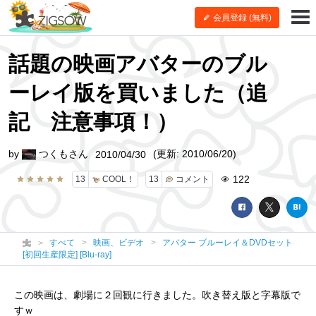
会員登録 (無料)
話題の映画アバターのブル
ーレイ版を買いました（追
記 注意事項！）
by
つくもさん
(更新: 2010/06/20)
2010/04/30
122
13
COOL！
13
コメント
すべて
映画、ビデオ
アバター ブルーレイ＆DVDセット
[初回生産限定] [Blu-ray]
この映画は、劇場に２回観に行きました。吹き替え版と字幕版で
すｗ