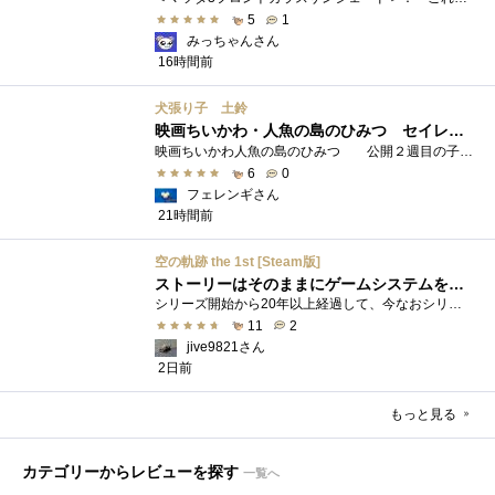
5
1
みっちゃんさん
16時間前
犬張り子 土鈴
映画ちいかわ・人魚の島のひみつ セイレーンのモデルは犬だった？
映画ちいかわ人魚の島のひみつ 公開２週目の子どもさんの来場が制限されているレイトショーでも満席でしたし新たにボンドロシールの来場�...
6
0
フェレンギさん
21時間前
空の軌跡 the 1st [Steam版]
ストーリーはそのままにゲームシステムを現代化
シリーズ開始から20年以上経過して、今なおシリーズの完結が見えてこない日本ファルコムのストーリーRPG、「英雄伝説軌跡シリーズ」。シリーズ...
11
2
jive9821さん
2日前
もっと見る
カテゴリーからレビューを探す
一覧へ