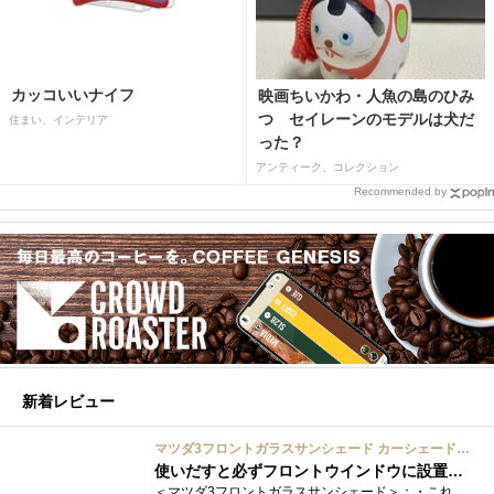
カッコいいナイフ
映画ちいかわ・人魚の島のひみ
つ セイレーンのモデルは犬だ
住まい、インテリア
った？
アンティーク、コレクション
Recommended by
新着レビュー
マツダ3フロントガラスサンシェード カーシェード 車用 フロントウィンドウさんしえーど 遮光 断熱 カスタムパーツ 車種専用設計 折り畳み式 取付簡単 収納袋付き
使いだすと必ずフロントウインドウに設置する習慣がつきます
＜マツダ3フロントガラスサンシェード＞：・これまで使用していたサンシェードでも使用できるのですが、車内に蛇腹に畳んだサンシェード は�...