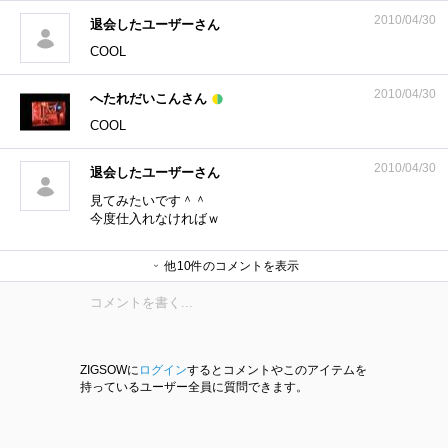
2010/04/30
退会したユーザーさん
COOL
2010/04/30
へたれだいこんさん
COOL
2010/04/30
退会したユーザーさん
見てみたいです＾＾
今度仕入れなければｗ
つくもさん
ひろひさるさん
かずや。さん
他10件のコメントを表示
ネイエフさん
ネイエフさん
つくもさん
退会したユーザーさん
s3zm4rさん
しょぼさん
ryo157さん
ZIGSOWに
ログイン
するとコメントやこのアイテムを
持っているユーザー全員に質問できます。