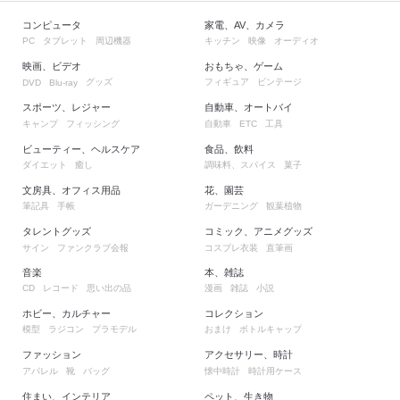
コンピュータ
家電、AV、カメラ
タブレット
周辺機器
キッチン
映像
オーディオ
PC
映画、ビデオ
おもちゃ、ゲーム
グッズ
フィギュア
ビンテージ
DVD
Blu-ray
スポーツ、レジャー
自動車、オートバイ
キャンプ
フィッシング
自動車
工具
ETC
ビューティー、ヘルスケア
食品、飲料
ダイエット
癒し
調味料、スパイス
菓子
文房具、オフィス用品
花、園芸
筆記具
手帳
ガーデニング
観葉植物
タレントグッズ
コミック、アニメグッズ
サイン
ファンクラブ会報
コスプレ衣装
直筆画
音楽
本、雑誌
レコード
思い出の品
漫画
雑誌
小説
CD
ホビー、カルチャー
コレクション
模型
ラジコン
プラモデル
おまけ
ボトルキャップ
ファッション
アクセサリー、時計
アパレル
靴
バッグ
懐中時計
時計用ケース
住まい、インテリア
ペット、生き物