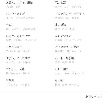
文房具、オフィス用品
花、園芸
筆記具
手帳
ガーデニング
観葉植物
タレントグッズ
コミック、アニメグッズ
サイン
ファンクラブ会報
コスプレ衣装
直筆画
音楽
本、雑誌
レコード
思い出の品
漫画
雑誌
小説
CD
ホビー、カルチャー
コレクション
模型
ラジコン
プラモデル
おまけ
ボトルキャップ
ファッション
アクセサリー、時計
アパレル
靴
バッグ
懐中時計
時計用ケース
住まい、インテリア
ペット、生き物
キッチン
ペット用品
魚類
虫類
鳥類
チケット、金券
ベビー用品
興行チケット
割引券
おむつ
セーフティグッズ
不動産
その他
マンション
一戸建て
情報
役務、サービス
もっとみる