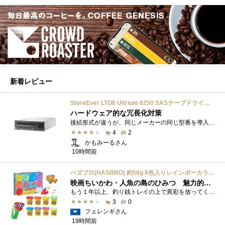
新着レビュー
StoreEver LTO6 Ultrium 6250 SASテープドライブ(内蔵型)
ハードウェア的な冗長化対策
接続形式が違うが、同じメーカーの同じ型番を導入しています。製品としてのレビューは下記の方で行っています。いざ使おうとしたときに故障�...
4
2
かもみーるさん
10時間前
ハズブロ(HASBRO) 約56g 8色入りレインボーカラーのプレイ・ドー、新学期用品、2才以上のプリスクールの子供向け、子供向けのアート&クラフト 粘土 ねんど、こどもの日、子供の日プレゼント
映画ちいかわ・人魚の島のひみつ 魅力的なビラン：セイレーンを造ってみた
もう１年以上、釣り銭トレイの上で異彩を放ってくれたミャクミャクのマグネット 映画ちいかわ人魚の島のひみつを鑑賞後、素敵なビランのセイ...
3
0
フェレンギさん
19時間前