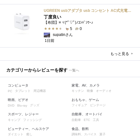
UGREEN usbアダプタ usb コンセント AC式充電器 3.1A PSE認証済み 折りたたみ式プラグ 2ポート
丁度良い
【布団】≡ヾ(*ﾟ▽ﾟ)ﾉｺﾝﾊﾞﾝﾜｰ♪
5
0
supatinさん
1日前
もっと見る
カテゴリーからレビューを探す
一覧へ
コンピュータ
家電、AV、カメラ
タブレット
周辺機器
キッチン
映像
オーディオ
PC
映画、ビデオ
おもちゃ、ゲーム
グッズ
フィギュア
ビンテージ
DVD
Blu-ray
スポーツ、レジャー
自動車、オートバイ
キャンプ
フィッシング
自動車
工具
ETC
ビューティー、ヘルスケア
食品、飲料
ダイエット
癒し
調味料、スパイス
菓子