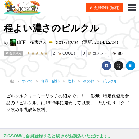
会員登録 (無料)
程よい濃さのピルクル
by
山下 拓実さん
(更新: 2014/12/04)
2014/12/04
80
2
COOL！
0
コメント
会員限定
すべて
食品、飲料
飲料
その他
ピルクル
ピルクルクリーミーリッチの紹介です！ [説明] 特定保健用食
品の「ピルクル」は1993年に発売して以来、「思い切りゴクゴ
ク飲める乳酸菌飲料」...
ZIGSOWに会員登録すると続きがお読みいただけます。