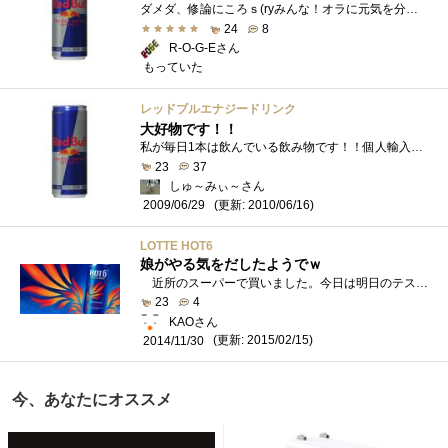
ダメダ、修論にころｓ(ryみんな！オラに元気を分けt(ryというわけで、徹夜に向けてエネルギー補給です。
24
8
R-O-G-Eさん
もっていた
レッドブルエナジードリンク
大好物です！！
私が毎日1本は飲んでいる飲み物です！！個人輸入しているので半額ほどで買ってますがコンビニだと高いです・・・
23
37
しゅ～みぃ～さん
(更新: 2010/06/16)
2009/06/29
LOTTE HOT6
娘がやる気をだしたようでｗ
近所のスーパーで買いました。今日は明日のテストに向け勉強がんばるそうです。効果のほどはどうなんでしょうｗ ちなみにとなりに置い�...
23
4
KAOさん
(更新: 2015/02/15)
2014/11/30
今、あなたにオススメ