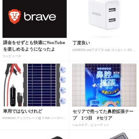
課金をせずとも快適にYouTube
丁度良い
を楽しめるようになったよ
UGREEN usbアダプタ usb コンセント AC式充電器 3.1A PSE認証済み 折りたたみ式プラグ 2ポート
コンピュータ
車用ではないけれど
セリアで売ってた鼻腔拡張テー
プ 1つ目 #セリア
POWOXI アップグレード版 7.5W ソーラーバッテリートリクルチャージャーメンテナー 12V ポータブル防水ソーラーパネル トリクル充電キット 車、自動車、オートバイ、ボート、マリン、RV、トレーラー、スノーモービルなど用
ヘルスケア、ビューティー