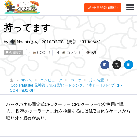
会員登録 (無料)
持ってます
by
Noesisさん
(更新: 2010/05/31)
2010/03/08
59
9
COOL！
4
コメント
会員限定
すべて
コンピュータ
パーツ
冷却装置
CoolerMaster 風神鍛 アルミ製ヒートシンク、4本ヒートパイプ RR-
CCH-PBJ1-GP
バックパネル固定式CPUクーラー CPUクーラーの交換用に購
入。 既存のクーラーとこれを換装するにはM/B自体をケースから
取り外す必要があり、...