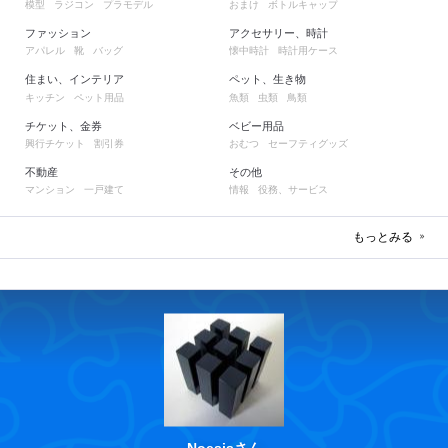
模型
ラジコン
プラモデル
おまけ
ボトルキャップ
ファッション
アクセサリー、時計
アパレル
靴
バッグ
懐中時計
時計用ケース
住まい、インテリア
ペット、生き物
キッチン
ペット用品
魚類
虫類
鳥類
チケット、金券
ベビー用品
興行チケット
割引券
おむつ
セーフティグッズ
不動産
その他
マンション
一戸建て
情報
役務、サービス
もっとみる