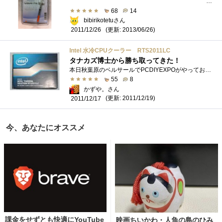
最終更新日2013/6/26塗り方・他のグリスとの比較�...
68
14
bibirikotetuさん
(更新: 2013/06/26)
2011/12/26
Intel 水冷CPUクーラー RTS2011LC
タナカズ博士から勝ち取ってきた！
本日秋葉原のベルサールでPCDIYEXPOがやっておりました。そこでインテルブースで我らがタナカズ博士が公演を行い、最後にじゃんけん大会！これ�...
55
8
かずや。さん
(更新: 2011/12/19)
2011/12/17
今、あなたにオススメ
課金をせずとも快適にYouTube
映画ちいかわ・人魚の島のひみ