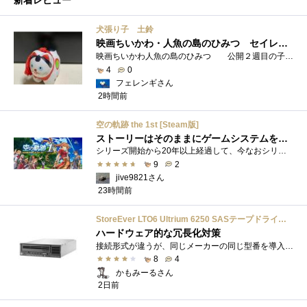
犬張り子 土鈴
映画ちいかわ・人魚の島のひみつ セイレーンのモデルは犬だった？
映画ちいかわ人魚の島のひみつ 公開２週目の子どもさんの来場が制限されているレイトショーでも満席でしたし新たにボンドロシールの来場�...
4
0
フェレンギさん
2時間前
空の軌跡 the 1st [Steam版]
ストーリーはそのままにゲームシステムを現代化
シリーズ開始から20年以上経過して、今なおシリーズの完結が見えてこない日本ファルコムのストーリーRPG、「英雄伝説軌跡シリーズ」。シリーズ...
9
2
jive9821さん
23時間前
StoreEver LTO6 Ultrium 6250 SASテープドライブ(内蔵型)
ハードウェア的な冗長化対策
接続形式が違うが、同じメーカーの同じ型番を導入しています。製品としてのレビューは下記の方で行っています。いざ使おうとしたときに故障�...
8
4
かもみーるさん
2日前