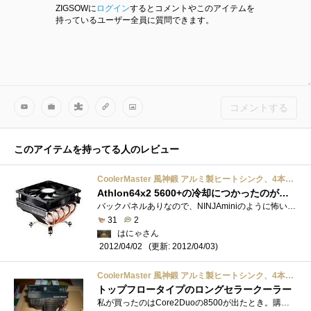
ZIGSOWに
ログイン
するとコメントやこのアイテムを
持っているユーザー全員に質問できます。
コメントする
このアイテムを持ってる人のレビュー
CoolerMaster 風神鍛 アルミ製ヒートシンク、4本ヒートパイプ RR-CCH-PBJ1-GP
Athlon64x2 5600+の冷却につかったのが最後…
バックパネルありなので、NINJAminiのように怖い思いをしなくても取り付けられます。ただ、・手持ちのケースにはおさまりが悪い・NINJAMINIとほぼ�...
31
2
はにゃさん
(更新: 2012/04/03)
2012/04/02
CoolerMaster 風神鍛 アルミ製ヒートシンク、4本ヒートパイプ RR-CCH-PBJ1-GP
トップフロータイプのロングセラークーラー
私が買ったのはCore2Duoの8500が出たとき。購入動機は名前が気に入ったからという不順な動機でしたが。実際使ってみると、FANの音が非常に静かな�...