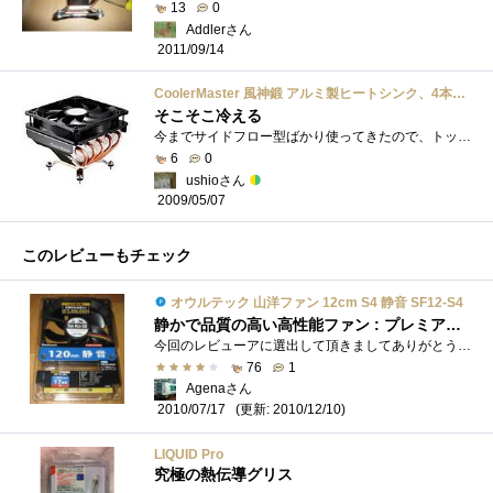
13
0
Addlerさん
2011/09/14
CoolerMaster 風神鍛 アルミ製ヒートシンク、4本ヒートパイプ RR-CCH-PBJ1-GP
そこそこ冷える
今までサイドフロー型ばかり使ってきたので、トップフロー型を試したくて購入。AXP-140はSocketAM3に対応していなかったので、風神鍛にしてみた。�...
6
0
ushioさん
2009/05/07
このレビューもチェック
オウルテック 山洋ファン 12cm S4 静音 SF12-S4
静かで品質の高い高性能ファン : プレミアムレビュー！
今回のレビューアに選出して頂きましてありがとうございます！製品が到着したのでレビューしていきます。アイテム情報の写真を見るとモータ�...
76
1
Agenaさん
(更新: 2010/12/10)
2010/07/17
LIQUID Pro
究極の熱伝導グリス