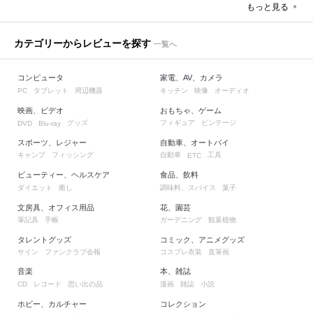
もっと見る
カテゴリーからレビューを探す
一覧へ
コンピュータ
家電、AV、カメラ
タブレット
周辺機器
キッチン
映像
オーディオ
PC
映画、ビデオ
おもちゃ、ゲーム
グッズ
フィギュア
ビンテージ
DVD
Blu-ray
スポーツ、レジャー
自動車、オートバイ
キャンプ
フィッシング
自動車
工具
ETC
ビューティー、ヘルスケア
食品、飲料
ダイエット
癒し
調味料、スパイス
菓子
文房具、オフィス用品
花、園芸
筆記具
手帳
ガーデニング
観葉植物
タレントグッズ
コミック、アニメグッズ
サイン
ファンクラブ会報
コスプレ衣装
直筆画
音楽
本、雑誌
レコード
思い出の品
漫画
雑誌
小説
CD
ホビー、カルチャー
コレクション