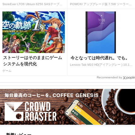
StoreEver LTO6 Ultrium 6250 SASテープドライブ(内蔵型)
POWOXI アップグレード版 7.5W ソーラーバッテリートリクルチャージャーメンテナー 12V ポータブル防水ソーラーパネル トリクル充電キット 車、自動車、オートバイ、ボート、マリン、RV、トレーラー、スノーモービルなど用
ストーリーはそのままにゲーム
今となっては時代遅れ。でも。
システムを現代化
Lenovo Tab M10 HD(アイアングレー ) 10.1型 2GB/32GB/WiFi ZA
ゲーム
Recommended by
新着レビュー