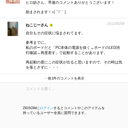
ヒロ妨さん、早速のコメントありがとうございます！
励まされます！♪( ´▽｀)
2011/05/06
ねこじーさん
自分もその症状に悩まされてます。
参考までに。
私のボードだと「PC本体の電源を抜く→ボードのLED消
灯確認→再度差す」で起動することがあります。
再起動の度にこの症状が出ると思いますので、その時は気
を落とさずに・・・
他1件のコメントを表示
M.T.オーエンさん
ZIGSOWに
ログイン
するとコメントやこのアイテムを
持っているユーザー全員に質問できます。