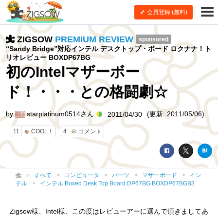
会員登録 (無料)
ZIGSOW
PREMIUM REVIEW
sponsored
“Sandy Bridge”対応インテル デスクトップ・ボード ロクナナ！ト
リオレビュー BOXDP67BG
初のIntelマザーボー
ド！・・・との格闘劇☆
by
starplatinum0514さん
(更新: 2011/05/06)
2011/04/30
11
COOL！
4
コメント
すべて
コンピュータ
パーツ
マザーボード
イン
テル
インテル Boxed Desk Top Board DP67BG BOXDP67BGB3
Zigsow様、Intel様、この度はレビューアーに選んで頂きましてあ