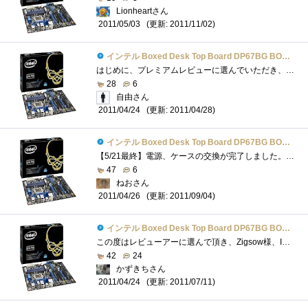
Lionheartさん
(更新: 2011/11/02)
2011/05/03
インテル Boxed Desk Top Board DP67BG BOXDP67BGB3
はじめに、プレミアムレビューに選んでいただき、有難うございました。Zigsow様、Intel様に感謝申し上げます。M/Bは4/22(金)に届き、その夜は開封だ...
28
6
自由さん
(更新: 2011/04/28)
2011/04/24
インテル Boxed Desk Top Board DP67BG BOXDP67BGB3
【5/21最終】電源、ケースの交換が完了しました。最終的なマシン構成Mother：IntelDP67BGB3 （これですね＾＾；）CPU：IntelCorei72600K （4.2GHzにライトOC...
47
6
ねおさん
(更新: 2011/09/04)
2011/04/26
インテル Boxed Desk Top Board DP67BG BOXDP67BGB3
この度はレビューアーに選んで頂き、Zigsow様、Intel様ありがとうございました。私自身パーツ組みからは自作機２台目となるため、初心者目線での...
42
24
かずきちさん
(更新: 2011/07/11)
2011/04/24