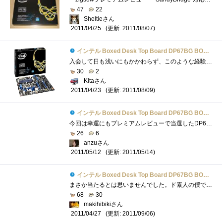
47
22
Sheltieさん
(更新: 2011/08/07)
2011/04/25
インテル Boxed Desk Top Board DP67BG BOXDP67BGB3
入会して日も浅いにもかかわらず、このような経験をさせて頂き本当にありがとうございました。5/2 レビューのまとめを記載させて頂きます。�...
30
2
Kitaさん
(更新: 2011/08/09)
2011/04/23
インテル Boxed Desk Top Board DP67BG BOXDP67BGB3
今回は幸運にもプレミアムレビューで当選したDP67BGB3のレビューを行いたい。■パッケージ同梱されるものは、画像下部左から・SLIブリッジが1つ�...
26
6
anzuさん
(更新: 2011/05/14)
2011/05/12
インテル Boxed Desk Top Board DP67BG BOXDP67BGB3
まさか当たるとは思いませんでした。ド素人の僕でいいんですか。。。。。。。。がむばります。。4/22（金） 38.5度の熱で仕事を休んでいたら、...
68
30
makihibikiさん
(更新: 2011/09/06)
2011/04/27