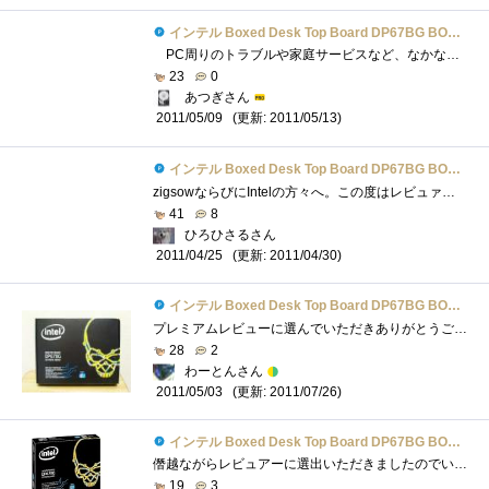
インテル Boxed Desk Top Board DP67BG BOXDP67BGB3
PC周りのトラブルや家庭サービスなど、なかなかレポートをする時間がなく、遅ればせながらのレポートです。 しかし、一番の問題は、このマ...
23
0
あつぎさん
(更新: 2011/05/13)
2011/05/09
インテル Boxed Desk Top Board DP67BG BOXDP67BGB3
zigsowならびにIntelの方々へ。この度はレビュァーに選出して頂きまして、誠に有り難うございます。2600Kを用いて、OCの耐性や各ベンチマーク等を�...
41
8
ひろひさるさん
(更新: 2011/04/30)
2011/04/25
インテル Boxed Desk Top Board DP67BG BOXDP67BGB3
プレミアムレビューに選んでいただきありがとうございます。P55構成のパソコンのパーツを流用しつつ、HDDも流用しても良かったのですがせっか�...
28
2
わーとんさん
(更新: 2011/07/26)
2011/05/03
インテル Boxed Desk Top Board DP67BG BOXDP67BGB3
僭越ながらレビュアーに選出いただきましたのでいろいろ買いそろえてきましたよ。intelご担当者様、zigsow管理者様、ありがとうございます。お陰...
19
3