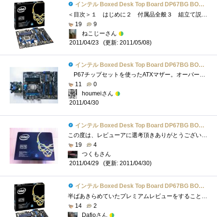
インテル Boxed Desk Top Board DP67BG BOXDP67BGB3
＜目次＞１ はじめに２ 付属品全般３ 組立て説明書は図が中心！（親切ポイントその1）４ マザーボード設計者の配慮が分かる（親切ポイン�...
19
9
ねこじーさん
(更新: 2011/05/08)
2011/04/23
インテル Boxed Desk Top Board DP67BG BOXDP67BGB3
P67チップセットを使ったATXマザー。オーバークロック前提の仕様で、CPUが内蔵するビデオ回路は使用しない(足を引っ張るため)。こりゃちょっと...
11
0
houmeiさん
2011/04/30
インテル Boxed Desk Top Board DP67BG BOXDP67BGB3
この度は、レビューアに選考頂きありがとうございました。マザーボードをお貸しいただけることができましたので、新規に2600Kを買ってきました...
19
4
つくもさん
(更新: 2011/04/30)
2011/04/29
インテル Boxed Desk Top Board DP67BG BOXDP67BGB3
半ばあきらめていたプレミアムレビューをすることになりました。諦めずに、もちものを登録してきた甲斐がありました。今日(4/22)、届いたので�...
14
2
Dafioさん