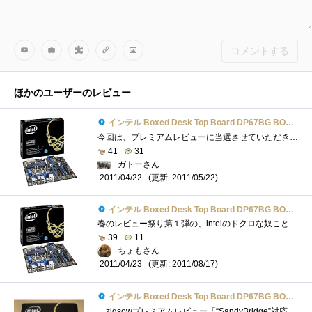
コメントする
ほかのユーザーのレビュー
インテル Boxed Desk Top Board DP67BG BOXDP67BGB3
今回は、プレミアムレビューに当選させていただきありがとうございました。レビュー応募時にこのような内容で応募させていただいておりまし�...
41
31
ガトーさん
(更新: 2011/05/22)
2011/04/22
インテル Boxed Desk Top Board DP67BG BOXDP67BGB3
春のレビュー祭り第１弾の、intelのドクロな奴こと、BOXDP67BGB3です。チップセットのリビジョンがB3にあがったことを受けて、型番も末尾にB3が追加...
39
11
ちょもさん
(更新: 2011/08/17)
2011/04/23
インテル Boxed Desk Top Board DP67BG BOXDP67BGB3
zigsowプレミアムレビュー「“SandyBridge”対応インテルデスクトップ・ボードロクナナ！トリオレビュー」にて「IntelBOXDP67BG」を提供していただき�...