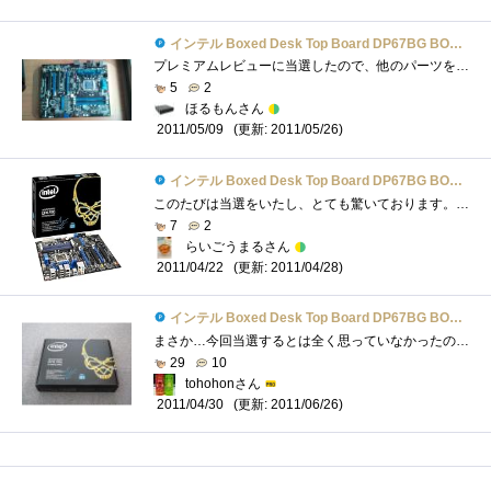
インテル Boxed Desk Top Board DP67BG BOXDP67BGB3
プレミアムレビューに当選したので、他のパーツを一新してみました。【PC構成】CPU：IntelCorei7-2600KCPUCooler：クーラーマスターHyper212PlusMEM：CMX8GX3M2A...
5
2
ほるもんさん
(更新: 2011/05/26)
2011/05/09
インテル Boxed Desk Top Board DP67BG BOXDP67BGB3
このたびは当選をいたし、とても驚いております。これを機にＰＣを作り上げたいと思っております。初心ではありますが、精一杯レビューアー�...
7
2
らいごうまるさん
(更新: 2011/04/28)
2011/04/22
インテル Boxed Desk Top Board DP67BG BOXDP67BGB3
まさか…今回当選するとは全く思っていなかったのでびっくりしました。zigsow様、インテル様ありがとうございます。４月２２日（金）に到着し�...
29
10
tohohonさん
(更新: 2011/06/26)
2011/04/30