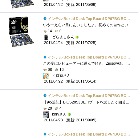
(更新: 2011/05/09)
2011/04/22
インテル Boxed Desk Top Board DP67BG BOXDP67BGB3
いやーえらい目にあいましたよ。初めての自作というのがこんなに大変だったとは・・・。いや、たぶん大変なはずないんです。これはOSがいけな...
14
0
どらよしさん
(更新: 2011/07/25)
2011/04/24
インテル Boxed Desk Top Board DP67BG BOXDP67BGB3
この度はレビューアーに選んで頂き、Zigsow様、Intel様ありがとうございました。それでは、早速レビューしていきたいと思います。パッケージ外見...
68
16
ヒロ妨さん
(更新: 2011/05/14)
2011/04/22
インテル Boxed Desk Top Board DP67BG BOXDP67BGB3
【9/5追記】BIOS2053UEFIブートを試したく四苦八苦しながらチャレンジしましたデスクトップ表示までの時間UEFIGPTブート 起動時間 26秒BIOSMBRブート�...
20
4
kirryさん
(更新: 2011/09/05)
2011/04/28
インテル Boxed Desk Top Board DP67BG BOXDP67BGB3