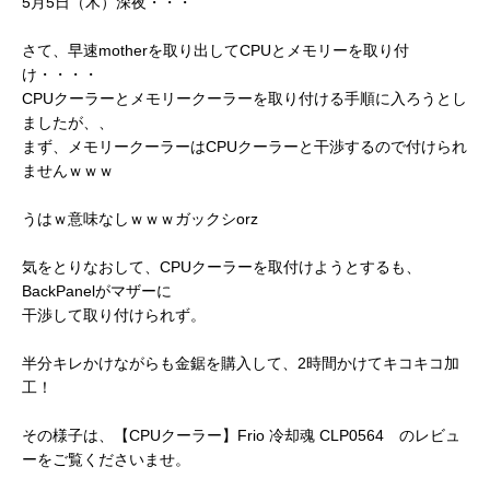
5月5日（木）深夜・・・
さて、早速motherを取り出してCPUとメモリーを取り付
け・・・・
CPUクーラーとメモリークーラーを取り付ける手順に入ろうとし
ましたが、、
まず、メモリークーラーはCPUクーラーと干渉するので付けられ
ませんｗｗｗ
うはｗ意味なしｗｗｗガックシorz
気をとりなおして、CPUクーラーを取付けようとするも、
BackPanelがマザーに
干渉して取り付けられず。
半分キレかけながらも金鋸を購入して、2時間かけてキコキコ加
工！
その様子は、【CPUクーラー】Frio 冷却魂 CLP0564 のレビュ
ーをご覧くださいませ。