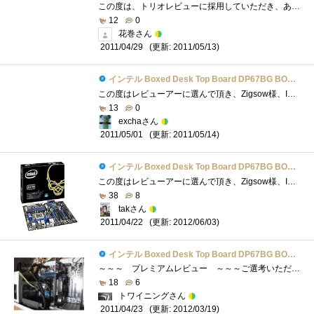
この度は、トリオレビューに採用していただき、ありがとうございまいした！高価なマザーボードを頂きまして、本当に感謝しております！ずっ�...
12
0
花巻さん
(更新: 2011/05/13)
2011/04/29
インテル Boxed Desk Top Board DP67BG BOXDP67BGB3
この度はレビューアーに選んで頂き、Zigsow様、Intel様ありがとうございました。Intelのハイエンドマザーについている「ドクロ」は有名ですが、ま�...
13
0
exchaさん
(更新: 2011/05/14)
2011/05/01
インテル Boxed Desk Top Board DP67BG BOXDP67BGB3
この度はレビューアーに選んで頂き、Zigsow様、Intel様ありがとうございました。333個目の登録でBOXDP67BGB3です。IntelのM/Bは初めてなのでその辺りも�...
38
8
takさん
(更新: 2012/06/03)
2011/04/22
インテル Boxed Desk Top Board DP67BG BOXDP67BGB3
～～～ プレミアムレビュー ～～～ご選考いただきましてありがとうございます。数日間、「BOXDP67BGB3」を使用させて頂いたレビューになります...
18
6
トワイニングさん
(更新: 2012/03/19)
2011/04/23