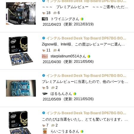
インテル Boxed Desk Top Board DP67BG BOXDP67BGB3
～～～ プレミアムレビュー ～～～ご選考いただきましてありがとうございます。数日間、「BOXDP67BGB3」を使用させて頂いたレビューになります...
18
6
トワイニングさん
(更新: 2012/03/19)
2011/04/23
インテル Boxed Desk Top Board DP67BG BOXDP67BGB3
Zigsow様、Intel様、この度はレビューアーに選んで頂きましてありがとうございました。今夜は、マシンの構成のみですが・・・組終え次第、アップ...
11
4
starplatinum0514さん
(更新: 2011/05/06)
2011/04/30
インテル Boxed Desk Top Board DP67BG BOXDP67BGB3
プレミアムレビューに当選したので、他のパーツを一新してみました。【PC構成】CPU：IntelCorei7-2600KCPUCooler：クーラーマスターHyper212PlusMEM：CMX8GX3M2A...
5
2
ほるもんさん
(更新: 2011/05/26)
2011/05/09
インテル Boxed Desk Top Board DP67BG BOXDP67BGB3
このたびは当選をいたし、とても驚いております。これを機にＰＣを作り上げたいと思っております。初心ではありますが、精一杯レビューアー�...
7
2
らいごうまるさん