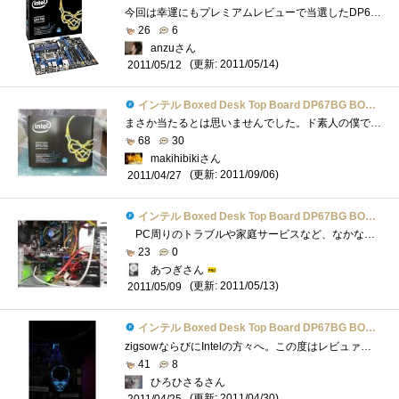
今回は幸運にもプレミアムレビューで当選したDP67BGB3のレビューを行いたい。■パッケージ同梱されるものは、画像下部左から・SLIブリッジが1つ�...
26
6
anzuさん
(更新: 2011/05/14)
2011/05/12
インテル Boxed Desk Top Board DP67BG BOXDP67BGB3
まさか当たるとは思いませんでした。ド素人の僕でいいんですか。。。。。。。。がむばります。。4/22（金） 38.5度の熱で仕事を休んでいたら、...
68
30
makihibikiさん
(更新: 2011/09/06)
2011/04/27
インテル Boxed Desk Top Board DP67BG BOXDP67BGB3
PC周りのトラブルや家庭サービスなど、なかなかレポートをする時間がなく、遅ればせながらのレポートです。 しかし、一番の問題は、このマ...
23
0
あつぎさん
(更新: 2011/05/13)
2011/05/09
インテル Boxed Desk Top Board DP67BG BOXDP67BGB3
zigsowならびにIntelの方々へ。この度はレビュァーに選出して頂きまして、誠に有り難うございます。2600Kを用いて、OCの耐性や各ベンチマーク等を�...
41
8
ひろひさるさん
(更新: 2011/04/30)
2011/04/25