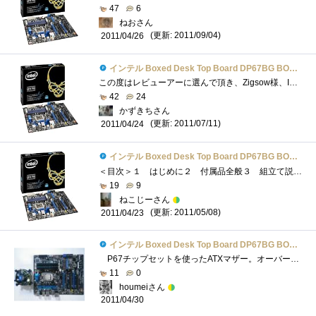
47
6
ねおさん
(更新: 2011/09/04)
2011/04/26
インテル Boxed Desk Top Board DP67BG BOXDP67BGB3
この度はレビューアーに選んで頂き、Zigsow様、Intel様ありがとうございました。私自身パーツ組みからは自作機２台目となるため、初心者目線での...
42
24
かずきちさん
(更新: 2011/07/11)
2011/04/24
インテル Boxed Desk Top Board DP67BG BOXDP67BGB3
＜目次＞１ はじめに２ 付属品全般３ 組立て説明書は図が中心！（親切ポイントその1）４ マザーボード設計者の配慮が分かる（親切ポイン�...
19
9
ねこじーさん
(更新: 2011/05/08)
2011/04/23
インテル Boxed Desk Top Board DP67BG BOXDP67BGB3
P67チップセットを使ったATXマザー。オーバークロック前提の仕様で、CPUが内蔵するビデオ回路は使用しない(足を引っ張るため)。こりゃちょっと...
11
0
houmeiさん
2011/04/30