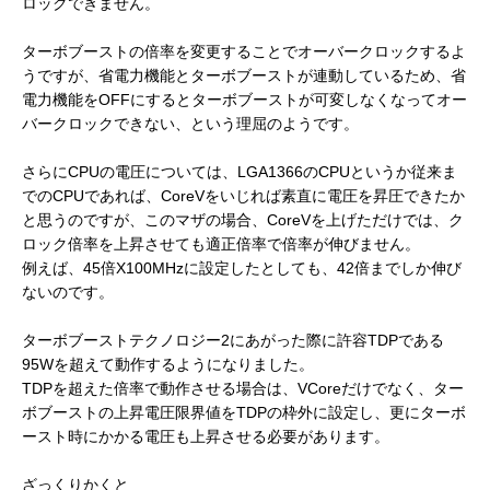
ロックできません。
ターボブーストの倍率を変更することでオーバークロックするよ
うですが、省電力機能とターボブーストが連動しているため、省
電力機能をOFFにするとターボブーストが可変しなくなってオー
バークロックできない、という理屈のようです。
さらにCPUの電圧については、LGA1366のCPUというか従来ま
でのCPUであれば、CoreVをいじれば素直に電圧を昇圧できたか
と思うのですが、このマザの場合、CoreVを上げただけでは、ク
ロック倍率を上昇させても適正倍率で倍率が伸びません。
例えば、45倍X100MHzに設定したとしても、42倍までしか伸び
ないのです。
ターボブーストテクノロジー2にあがった際に許容TDPである
95Wを超えて動作するようになりました。
TDPを超えた倍率で動作させる場合は、VCoreだけでなく、ター
ボブーストの上昇電圧限界値をTDPの枠外に設定し、更にターボ
ースト時にかかる電圧も上昇させる必要があります。
ざっくりかくと