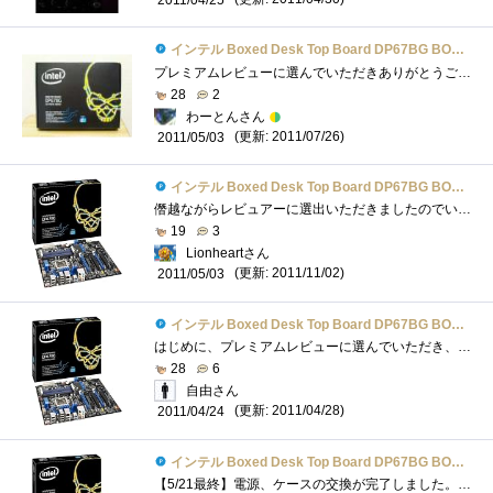
インテル Boxed Desk Top Board DP67BG BOXDP67BGB3
プレミアムレビューに選んでいただきありがとうございます。P55構成のパソコンのパーツを流用しつつ、HDDも流用しても良かったのですがせっか�...
28
2
わーとんさん
(更新: 2011/07/26)
2011/05/03
インテル Boxed Desk Top Board DP67BG BOXDP67BGB3
僭越ながらレビュアーに選出いただきましたのでいろいろ買いそろえてきましたよ。intelご担当者様、zigsow管理者様、ありがとうございます。お陰...
19
3
Lionheartさん
(更新: 2011/11/02)
2011/05/03
インテル Boxed Desk Top Board DP67BG BOXDP67BGB3
はじめに、プレミアムレビューに選んでいただき、有難うございました。Zigsow様、Intel様に感謝申し上げます。M/Bは4/22(金)に届き、その夜は開封だ...
28
6
自由さん
(更新: 2011/04/28)
2011/04/24
インテル Boxed Desk Top Board DP67BG BOXDP67BGB3
【5/21最終】電源、ケースの交換が完了しました。最終的なマシン構成Mother：IntelDP67BGB3 （これですね＾＾；）CPU：IntelCorei72600K （4.2GHzにライトOC...