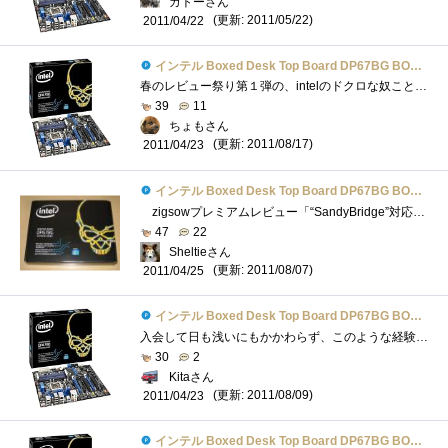
ガトーさん
(更新: 2011/05/22)
2011/04/22
インテル Boxed Desk Top Board DP67BG BOXDP67BGB3
春のレビュー祭り第１弾の、intelのドクロな奴こと、BOXDP67BGB3です。チップセットのリビジョンがB3にあがったことを受けて、型番も末尾にB3が追加...
39
11
ちょもさん
(更新: 2011/08/17)
2011/04/23
インテル Boxed Desk Top Board DP67BG BOXDP67BGB3
zigsowプレミアムレビュー「“SandyBridge”対応インテルデスクトップ・ボードロクナナ！トリオレビュー」にて「IntelBOXDP67BG」を提供していただき�...
47
22
Sheltieさん
(更新: 2011/08/07)
2011/04/25
インテル Boxed Desk Top Board DP67BG BOXDP67BGB3
入会して日も浅いにもかかわらず、このような経験をさせて頂き本当にありがとうございました。5/2 レビューのまとめを記載させて頂きます。�...
30
2
Kitaさん
(更新: 2011/08/09)
2011/04/23
インテル Boxed Desk Top Board DP67BG BOXDP67BGB3