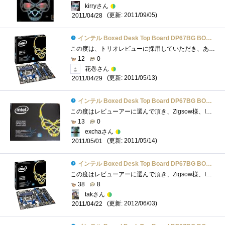
kirryさん
(更新: 2011/09/05)
2011/04/28
インテル Boxed Desk Top Board DP67BG BOXDP67BGB3
この度は、トリオレビューに採用していただき、ありがとうございまいした！高価なマザーボードを頂きまして、本当に感謝しております！ずっ�...
12
0
花巻さん
(更新: 2011/05/13)
2011/04/29
インテル Boxed Desk Top Board DP67BG BOXDP67BGB3
この度はレビューアーに選んで頂き、Zigsow様、Intel様ありがとうございました。Intelのハイエンドマザーについている「ドクロ」は有名ですが、ま�...
13
0
exchaさん
(更新: 2011/05/14)
2011/05/01
インテル Boxed Desk Top Board DP67BG BOXDP67BGB3
この度はレビューアーに選んで頂き、Zigsow様、Intel様ありがとうございました。333個目の登録でBOXDP67BGB3です。IntelのM/Bは初めてなのでその辺りも�...
38
8
takさん
(更新: 2012/06/03)
2011/04/22