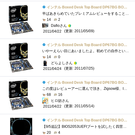
インテル Boxed Desk Top Board DP67BG BOXDP67BGB3
半ばあきらめていたプレミアムレビューをすることになりました。諦めずに、もちものを登録してきた甲斐がありました。今日(4/22)、届いたので�...
14
2
Dafioさん
(更新: 2011/05/09)
2011/04/22
インテル Boxed Desk Top Board DP67BG BOXDP67BGB3
いやーえらい目にあいましたよ。初めての自作というのがこんなに大変だったとは・・・。いや、たぶん大変なはずないんです。これはOSがいけな...
14
0
どらよしさん
(更新: 2011/07/25)
2011/04/24
インテル Boxed Desk Top Board DP67BG BOXDP67BGB3
この度はレビューアーに選んで頂き、Zigsow様、Intel様ありがとうございました。それでは、早速レビューしていきたいと思います。パッケージ外見...
68
16
ヒロ妨さん
(更新: 2011/05/14)
2011/04/22
インテル Boxed Desk Top Board DP67BG BOXDP67BGB3
【9/5追記】BIOS2053UEFIブートを試したく四苦八苦しながらチャレンジしましたデスクトップ表示までの時間UEFIGPTブート 起動時間 26秒BIOSMBRブート�...
20
4