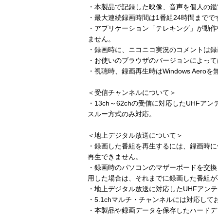
・本製品で記録した映像、音声を個人の鑑
・最大連続録画時間は1番組24時間までで
・アプリケーション「テレキング」が動作中は
ません。
・録画時に、ニコニコ実況のコメントは録
・お使いのブラウザのバージョンによって
・視聴時、録画再生時はWindows Aer
＜受信チャンネルについて＞
・13ch～62chの受信に対応したUHF
スルー方式のみ対応。
＜地上デジタル放送について＞
・録画した番組を再生するには、録画時に
再生できません。
・録画時のパソコンのマザーボードを交換
用した場合は、それまでに録画した番組が
・地上デジタル放送に対応したUHFアン
・5.1chマルチ・チャンネルには対応して
・本製品や録画データを保存したハードデ