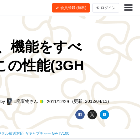
会員登録 (無料)
ログイン
、機能をすべ
の性能(3GH
by
○廃棄物さん
(更新: 2012/04/13)
2011/12/29
ジタル放送対応TVキャプチャー GV-TV100