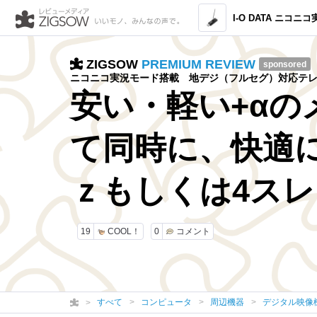
I-O DATA ニコニコ実況モード搭載 地上デジタル放
ZIGSOW
PREMIUM REVIEW
sponsored
ニコニコ実況モード搭載 地デジ（フルセグ）対応テレビキ
安い・軽い+α
て同時に、快適に
ｚもしくは4スレ
19
COOL！
0
コメント
すべて
コンピュータ
周辺機器
デジタル映像