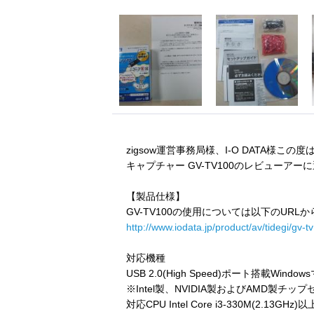
zigsow運営事務局様、I-O DATA様この
キャプチャー GV-TV100のレビューア
【製品仕様】
GV-TV100の使用については以下のURL
http://www.iodata.jp/product/av/tidegi/gv-
対応機種
USB 2.0(High Speed)ポート搭載Windo
※Intel製、NVIDIA製およびAMD製チ
対応CPU Intel Core i3-330M(2.13GHz)以