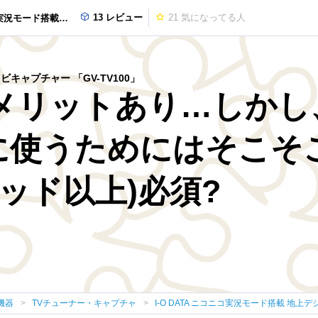
13 レビュー
21
気になってる人
送対応TVキャプチャー GV-TV100
ャプチャー 「GV-TV100」
のメリットあり…しかし
使うためにはそこそこ
ッド以上)必須?
機器
TVチューナー・キャプチャ
I-O DATA ニコニコ実況モード搭載 地上デ