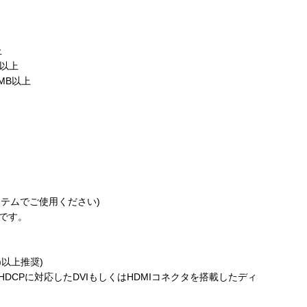
上
MB以上
6MB以上
ステムでご使用ください)
です。
00)以上推奨)
、HDCPに対応したDVIもしくはHDMIコネクタを搭載したディ