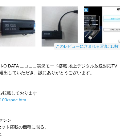
このレビューに含まれる写真: 13枚
度はI-O DATA ニコニコ実況モード搭載 地上デジタル放送対応TV
ーに選出していただき、誠にありがとうございます。
から転載しております
tv100/spec.htm
wsマシン
ップセット搭載の機種に限る。
上