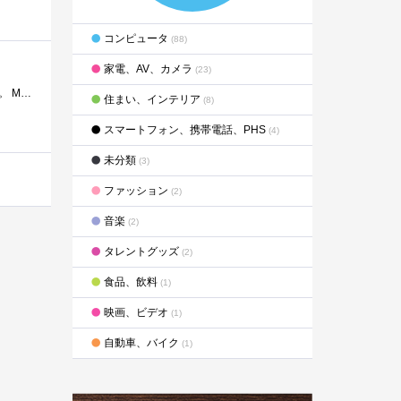
コンピュータ
(88)
家電、AV、カメラ
(23)
MacBookAir256GBモデルでWindows8.1Proの仮想マシンを格納するために購入しました。初めてのThunderboltHDDです。 MacBookAirですが、2ポートのUSB3.0にマウスとi...
住まい、インテリア
(8)
スマートフォン、携帯電話、PHS
(4)
未分類
(3)
ファッション
(2)
音楽
(2)
タレントグッズ
(2)
食品、飲料
(1)
映画、ビデオ
(1)
自動車、バイク
(1)