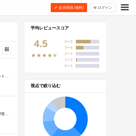
会員登録 (無料)
ログイン
平均レビュースコア
4.5
4〜5
3〜4
2〜3
1〜2
0〜1
に入れるSSDとして購入しました。 「SanDiskの最強SSD『ExtremePro』がNVMeM.2になって帰ってきた！」と一部ネットで話題(?)になっていたので、ExProの懐�...
視点で絞り込む
最近、購入したMacBookProの電力についてどうなっているか知りたくて購入しました。amazonでの商品ページです。第2世代になり丸っこくなりスタイリ...