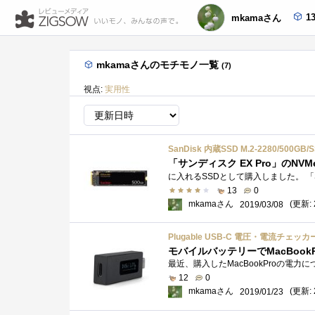
1
mkamaさん
mkamaさんのモチモノ一覧
(7)
視点:
実用性
SanDisk 内蔵SSD M.2-2280/500GB/
「サンディスク EX Pro」のNVM
13
0
mkamaさん
(更新: 
2019/03/08
Plugable USB-C 電圧・電流
モバイルバッテリーでMacBoo
12
0
mkamaさん
(更新: 
2019/01/23