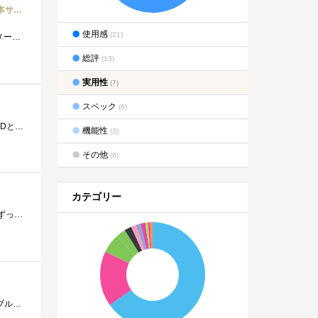
Samsung SSD 512GB 950 PRO M.2ベーシックキット Type2280 PCIe3.0×4(32Gb/s) NVMe1.1 V-NAND搭載 5年保証 日本サムスン正規品 MZ-V5P512B/IT
使用感
(21)
用に購入してみました。 外箱簡易包装ではなくてちゃんと箱に入っていて安心です。 内側パッケージNUC6i7KYKに装着メーカーHP)http://www.itgm.co.jp/pro...
総評
(13)
実用性
(7)
スペック
(6)
【追記 2016年2月17日BootCampのWindows10PROで使ってみて】 MacBookAirでHDMIポートとThunderbolt接続のHDDとLANを同時に使いたいため本品を選択しました。Mac�...
機能性
(3)
その他
(6)
カテゴリー
★★★追記)2015-4-12パフォーマンスについて★★★追記)2015-4-14外部ディスプレイについて プレミアムレビューで、ずっと探していたMac用のDTCP-IP/DL...
先週iPadに付属していたApple純正ケーブルが断線してしまい、AppleStoreのアクセサリを眺めていたら、この2mのケーブルの評価が高いことに気が付き�...