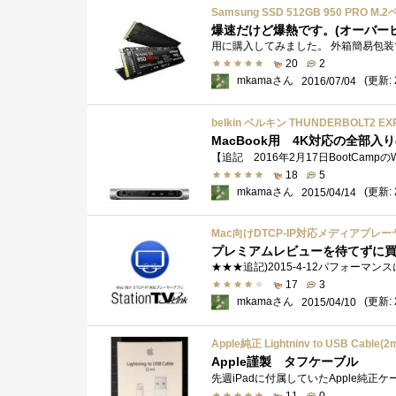
爆速だけど爆熱です。(オーバー
20
2
mkamaさん
(更新: 
2016/07/04
belkin ベルキン THUNDERBOLT2 EX
MacBook用 4K対応の全部入り
18
5
mkamaさん
(更新: 
2015/04/14
Mac向けDTCP-IP対応メディアプレーヤーア
プレミアムレビューを待てずに
17
3
mkamaさん
(更新: 
2015/04/10
Apple純正 Lightninv to USB Cable(
Apple謹製 タフケーブル
11
0