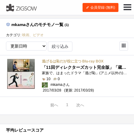
会員登録 (無料)
mkamaさんのモチモノ一覧
(1)
カテゴリ:
映画、ビデオ
絞り込み
逃げるは恥だが役に立つ Blu-ray BOX
「11回ディレクターズカット完全版」「蔵出し! ハプニングNG集」「オーディオコメンタリー」ゆっくり楽しみます。
家族で、はまったドラマ「逃げ恥」(アニメ以外の)人生初のドラマのブルーレイボックス、買ってしまいました。4000円のamazonギフト券があったの�...
10
0
mkamaさん
(更新: 2017/03/28)
2017/03/28
1
前へ
次へ
平均レビュースコア