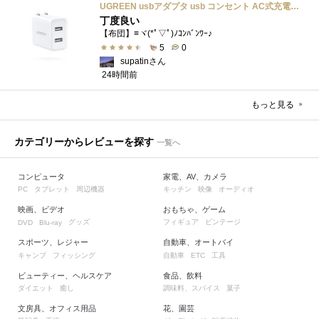
UGREEN usbアダプタ usb コンセント AC式充電器 3.1A PSE認証済み 折りたたみ式プラグ 2ポート
丁度良い
【布団】≡ヾ(*ﾟ▽ﾟ)ﾉｺﾝﾊﾞﾝﾜｰ♪
5
0
supatinさん
24時間前
もっと見る
カテゴリーからレビューを探す
一覧へ
コンピュータ
家電、AV、カメラ
タブレット
周辺機器
キッチン
映像
オーディオ
PC
映画、ビデオ
おもちゃ、ゲーム
グッズ
フィギュア
ビンテージ
DVD
Blu-ray
スポーツ、レジャー
自動車、オートバイ
キャンプ
フィッシング
自動車
工具
ETC
ビューティー、ヘルスケア
食品、飲料
ダイエット
癒し
調味料、スパイス
菓子
文房具、オフィス用品
花、園芸