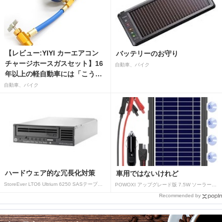
【レビュー:YIYI カーエアコン
バッテリーのお守り
チャージホースガスセット】16
自動車、バイク
年以上の軽自動車には「こうか
はばつぐんだ」が…
自動車、バイク
ハードウェア的な冗長化対策
車用ではないけれど
StoreEver LTO6 Ultrium 6250 SASテープドライブ(内蔵型)
POWOXI アップグレード版 7.5W ソーラーバッテリートリクルチャージャーメンテナー 12V ポータブル防水ソーラーパネル トリクル充電キット 車、自動車、オートバイ、ボート、マリン、RV、トレーラー、スノーモービルなど用
Recommended by