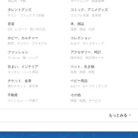
筆記具
手帳
ガーデニング
観葉植物
タレントグッズ
コミック、アニメグッズ
サイン
ファンクラブ会報
コスプレ衣装
直筆画
音楽
本、雑誌
レコード
思い出の品
漫画
雑誌
小説
CD
ホビー、カルチャー
コレクション
模型
ラジコン
プラモデル
おまけ
ボトルキャップ
ファッション
アクセサリー、時計
アパレル
靴
バッグ
懐中時計
時計用ケース
住まい、インテリア
ペット、生き物
キッチン
ペット用品
魚類
虫類
鳥類
チケット、金券
ベビー用品
興行チケット
割引券
おむつ
セーフティグッズ
不動産
その他
マンション
一戸建て
情報
役務、サービス
もっとみる