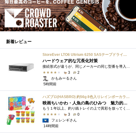
新着レビュー
StoreEver LTO6 Ultrium 6250 SASテープドライブ(内蔵型)
ハードウェア的な冗長化対策
接続形式が違うが、同じメーカーの同じ型番を導入しています。製品としてのレビューは下記の方で行っています。いざ使おうとしたときに故障�...
3
2
かもみーるさん
5時間前
ハズブロ(HASBRO) 約56g 8色入りレインボーカラーのプレイ・ドー、新学期用品、2才以上のプリスクールの子供向け、子供向けのアート&クラフト 粘土 ねんど、こどもの日、子供の日プレゼント
映画ちいかわ・人魚の島のひみつ 魅力的なビラン：セイレーンを造ってみた
もう１年以上、釣り銭トレイの上で異彩を放ってくれたミャクミャクのマグネット 映画ちいかわ人魚の島のひみつを鑑賞後、素敵なビランのセイ...
3
0
フェレンギさん
14時間前