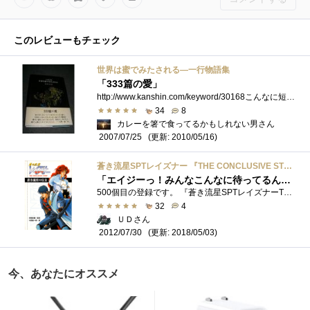
このレビューもチェック
世界は蜜でみたされる―一行物語集
「333篇の愛」
http://www.kanshin.com/keyword/30168こんなに短い文章で、世界・時空をここまで広くカバーできるなんて奇跡です。「夢遊病者の青年が夜の廃墟をさまよ�...
34
8
カレーを箸で食ってるかもしれない男さん
(更新: 2010/05/16)
2007/07/25
蒼き流星SPTレイズナー 『THE CONCLUSIVE STORY 蒼き流星の行方』
「エイジーっ！みんなこんなに待ってるんだぞぉー！早く帰ってこぉーい！」
500個目の登録です。 『蒼き流星SPTレイズナーTHECONCLUSIVESTORY蒼き流星の行方』です。 監修：高橋良輔監督、著：竹田裕一郎
32
4
ＵＤさん
(更新: 2018/05/03)
2012/07/30
今、あなたにオススメ