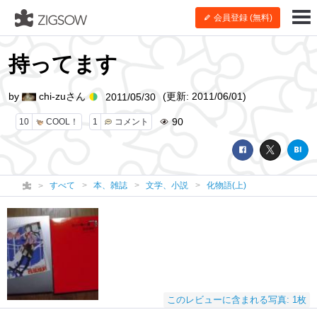
会員登録 (無料)
持ってます
by
chi-zuさん
(更新: 2011/06/01)
2011/05/30
90
10
COOL！
1
コメント
すべて
本、雑誌
文学、小説
化物語(上)
このレビューに含まれる写真: 1枚