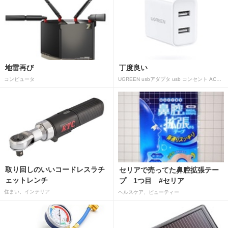
地雷再び
丁度良い
コンピュータ
UGREEN usbアダプタ usb コンセント AC式充電器 3.1A PSE認証済み 折りたたみ式プラグ 2ポート
取り回しのいいコードレスラチ
セリアで売ってた鼻腔拡張テー
ェットレンチ
プ 1つ目 #セリア
住まい、インテリア
ヘルスケア、ビューティー