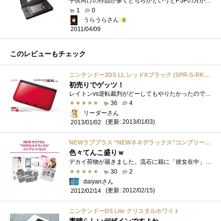
子供向けの作品が多くどちらかというとPSPの方が好きでした。もっとも、３DSを発売日に買いましたが・・・・
1
0
うらうらさん
2011/04/09
このレビューもチェック
ニンテンドー3DS LL レッドXブラック (SPR-S-RKAA)
初売りでゲッツ！
レイトンvs逆転裁判がどーしてもやりたかったのでヨドバシカメラの初売りで買ってきました！他にフィルムやら充電アダプターやらゲームソフト...
36
4
リーダーさん
(更新: 2013/01/03)
2013/01/02
NEWラブプラス “NEWネネデラックス”コンプリートセット
色々てんこ盛りｗ
デカイ荷物が届きました。流石に箱に「彼女在中」とかは書いてませんでしたｗ比較に3DSを置いてみました。と、いう訳で抽選販売と最後の先着�...
30
2
daiyanさん
(更新: 2012/02/15)
2012/02/14
ニンテンドーDS Lite クリスタルホワイト