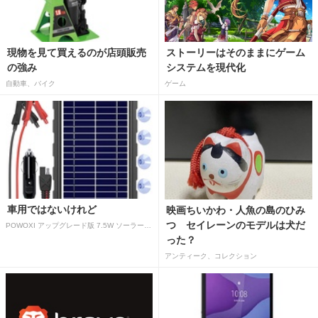
現物を見て買えるのが店頭販売
ストーリーはそのままにゲーム
の強み
システムを現代化
自動車、バイク
ゲーム
車用ではないけれど
映画ちいかわ・人魚の島のひみ
つ セイレーンのモデルは犬だ
POWOXI アップグレード版 7.5W ソーラーバッテリートリクルチャージャーメンテナー 12V ポータブル防水ソーラーパネル トリクル充電キット 車、自動車、オートバイ、ボート、マリン、RV、トレーラー、スノーモービルなど用
った？
アンティーク、コレクション