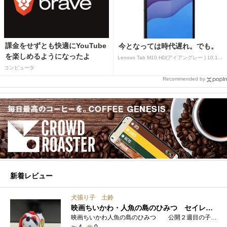
課金をせずとも快適にYouTube
今となっては時代遅れ。でも。
を楽しめるようになったよ
Lenovo Tab M10 HD(アイアングレー ) 10.1型 2GB/32GB/WiFi ZA
コンピュータ
Recommended by
新着レビュー
犬張り子 土鈴
映画ちいかわ・人魚の島のひみつ セイレーンのモデルは犬だった？
映画ちいかわ人魚の島のひみつ 公開２週目の子どもさんの来場が制限されているレイトショーでも満席でしたし新たにボンドロシールの来場�...