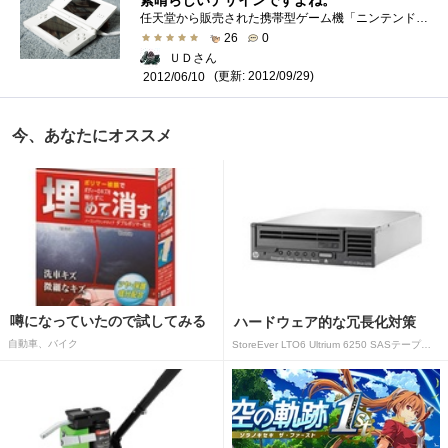
素晴らしいデザインですよね。
任天堂から販売された携帯型ゲーム機「ニンテンドーDSLite」です「ニンテンドーDSLite」は、ニンテンドーDSの機能はそのままに、本体の薄型軽量化...
26
0
ＵＤさん
(更新: 2012/09/29)
2012/06/10
今、あなたにオススメ
噂になっていたので試してみる
ハードウェア的な冗長化対策
自動車、バイク
StoreEver LTO6 Ultrium 6250 SASテープドライブ(内蔵型)