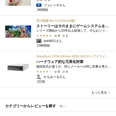
4
0
フェレンギさん
2時間前
空の軌跡 the 1st [Steam版]
ストーリーはそのままにゲームシステムを現代化
シリーズ開始から20年以上経過して、今なおシリーズの完結が見えてこない日本ファルコムのストーリーRPG、「英雄伝説軌跡シリーズ」。シリーズ...
9
2
jive9821さん
23時間前
StoreEver LTO6 Ultrium 6250 SASテープドライブ(内蔵型)
ハードウェア的な冗長化対策
接続形式が違うが、同じメーカーの同じ型番を導入しています。製品としてのレビューは下記の方で行っています。いざ使おうとしたときに故障�...
8
4
かもみーるさん
2日前
もっと見る
カテゴリーからレビューを探す
一覧へ