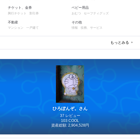
チケット、金券
ベビー用品
興行チケット
割引券
おむつ
セーフティグッズ
不動産
その他
マンション
一戸建て
情報
役務、サービス
もっとみる
ひろぽんぞ。さん
37 レビュー
103 COOL
資産総額: 2,904,528円