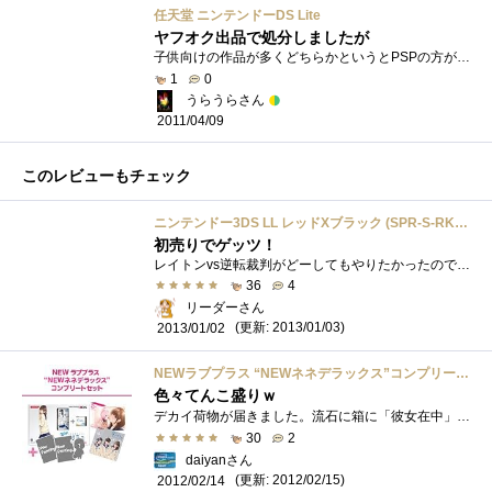
任天堂 ニンテンドーDS Lite
ヤフオク出品で処分しましたが
子供向けの作品が多くどちらかというとPSPの方が好きでした。もっとも、３DSを発売日に買いましたが・・・・
1
0
うらうらさん
2011/04/09
このレビューもチェック
ニンテンドー3DS LL レッドXブラック (SPR-S-RKAA)
初売りでゲッツ！
レイトンvs逆転裁判がどーしてもやりたかったのでヨドバシカメラの初売りで買ってきました！他にフィルムやら充電アダプターやらゲームソフト...
36
4
リーダーさん
(更新: 2013/01/03)
2013/01/02
NEWラブプラス “NEWネネデラックス”コンプリートセット
色々てんこ盛りｗ
デカイ荷物が届きました。流石に箱に「彼女在中」とかは書いてませんでしたｗ比較に3DSを置いてみました。と、いう訳で抽選販売と最後の先着�...
30
2
daiyanさん
(更新: 2012/02/15)
2012/02/14