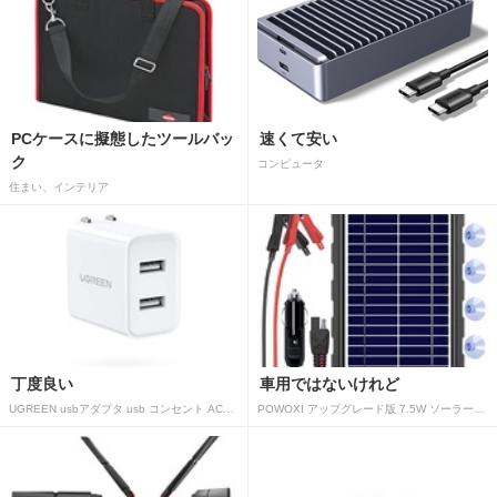
PCケースに擬態したツールバッ
速くて安い
ク
コンピュータ
住まい、インテリア
丁度良い
車用ではないけれど
UGREEN usbアダプタ usb コンセント AC式充電器 3.1A PSE認証済み 折りたたみ式プラグ 2ポート
POWOXI アップグレード版 7.5W ソーラーバッテリートリクルチャージャーメンテナー 12V ポータブル防水ソーラーパネル トリクル充電キット 車、自動車、オートバイ、ボート、マリン、RV、トレーラー、スノーモービルなど用