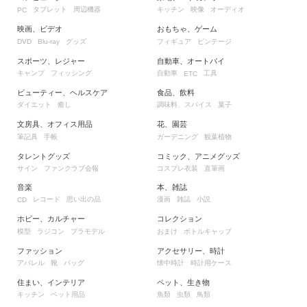
タブレット
周辺機器
キッチン
映像
オーディオ
PC
映画、ビデオ
おもちゃ、ゲーム
グッズ
フィギュア
ビンテージ
DVD
Blu-ray
スポーツ、レジャー
自動車、オートバイ
キャンプ
フィッシング
自動車
工具
ETC
ビューティー、ヘルスケア
食品、飲料
ダイエット
癒し
調味料、スパイス
菓子
文房具、オフィス用品
花、園芸
筆記具
手帳
ガーデニング
観葉植物
タレントグッズ
コミック、アニメグッズ
サイン
ファンクラブ会報
コスプレ衣装
直筆画
音楽
本、雑誌
レコード
思い出の品
漫画
雑誌
小説
CD
ホビー、カルチャー
コレクション
模型
ラジコン
プラモデル
おまけ
ボトルキャップ
ファッション
アクセサリー、時計
アパレル
靴
バッグ
懐中時計
時計用ケース
住まい、インテリア
ペット、生き物
キッチン
ペット用品
魚類
虫類
鳥類