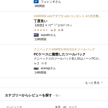
フェレンギさん
3時間前
UGREEN usbアダプタ usb コンセント AC式充電器 3.1A PSE認証済み 折りたたみ式プラグ 2ポート
丁度良い
【布団】≡ヾ(*ﾟ▽ﾟ)ﾉｺﾝﾊﾞﾝﾜｰ♪
2
0
supatinさん
13時間前
クニペックス KNIPEX 002111LE ツールバッグ
PCケースに擬態したツールバック
クニペックスのツールバック見た目はノートPCのバックみたい。中には工具を入れるポケットや工具を固定するゴムバンドが付いています。
2
0
araragiさん
14時間前
もっと見る
カテゴリーからレビューを探す
一覧へ
コンピュータ
家電、AV、カメラ