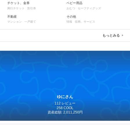
チケット、金券
ベビー用品
興行チケット
割引券
おむつ
セーフティグッズ
不動産
その他
マンション
一戸建て
情報
役務、サービス
もっとみる
ゆにさん
112 レビュー
258 COOL
資産総額: 2,011,250円