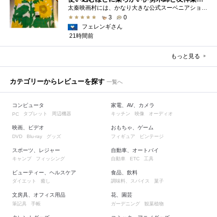
太秦映画村には、かなり大きな公式スーベニアショップの他にも、江戸時代の町家風の飲食店や土産物店が軒を連ねておりました。 何かよいもの...
3
0
フェレンギさん
21時間前
もっと見る
カテゴリーからレビューを探す
一覧へ
コンピュータ
家電、AV、カメラ
タブレット
周辺機器
キッチン
映像
オーディオ
PC
映画、ビデオ
おもちゃ、ゲーム
グッズ
フィギュア
ビンテージ
DVD
Blu-ray
スポーツ、レジャー
自動車、オートバイ
キャンプ
フィッシング
自動車
工具
ETC
ビューティー、ヘルスケア
食品、飲料
ダイエット
癒し
調味料、スパイス
菓子
文房具、オフィス用品
花、園芸
筆記具
手帳
ガーデニング
観葉植物