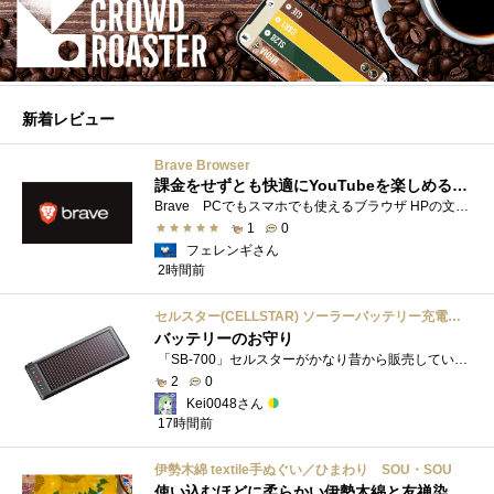
新着レビュー
Brave Browser
課金をせずとも快適にYouTubeを楽しめるようになったよ
Brave PCでもスマホでも使えるブラウザ HPの文言は 広告やトラッカーがブロックされるから、訪問するサイトをよりすっきりした表示で閲覧でき�...
1
0
フェレンギさん
2時間前
セルスター(CELLSTAR) ソーラーバッテリー充電器 SB-700 DC12V専用
バッテリーのお守り
「SB-700」セルスターがかなり昔から販売しているソーラーチャージャーです。ガッツリ充電する用ではなく待機電力(暗電流って言うらしい)対策�...
2
0
Kei0048さん
17時間前
伊勢木綿 textile手ぬぐい／ひまわり SOU・SOU
使い込むほどに柔らかい伊勢木綿と友禅染の発色を楽しむ