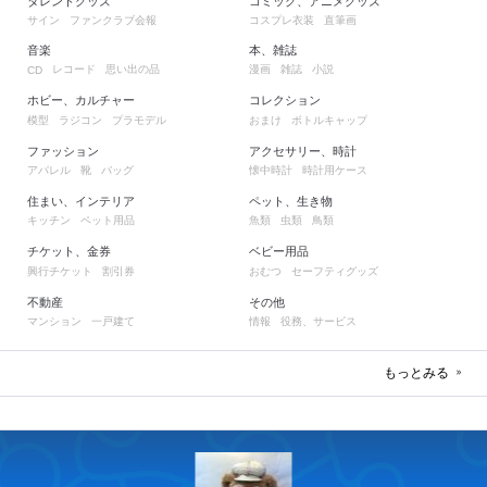
タレントグッズ
コミック、アニメグッズ
サイン
ファンクラブ会報
コスプレ衣装
直筆画
音楽
本、雑誌
レコード
思い出の品
漫画
雑誌
小説
CD
ホビー、カルチャー
コレクション
模型
ラジコン
プラモデル
おまけ
ボトルキャップ
ファッション
アクセサリー、時計
アパレル
靴
バッグ
懐中時計
時計用ケース
住まい、インテリア
ペット、生き物
キッチン
ペット用品
魚類
虫類
鳥類
チケット、金券
ベビー用品
興行チケット
割引券
おむつ
セーフティグッズ
不動産
その他
マンション
一戸建て
情報
役務、サービス
もっとみる