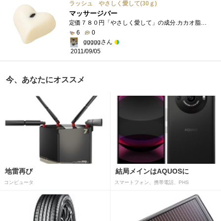
ラッシュ やさしく愛して(30ｇ)
マッサージバー
定価７８０円「やさしく愛して」の成分.カカオ脂、シア脂、ハチミツ、カカオ、香料、アーモンド油、グリセリン、スイートオレンジ油、ベルガ�...
6
0
gggggさん
2011/09/05
今、あなたにオススメ
地雷再び
結局メインはAQUOSに
コンピュータ
スマートフォン、携帯電話、PHS