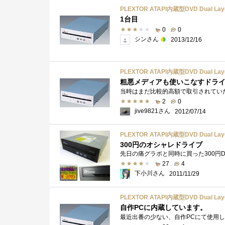
PLEXTOR ATAPI内蔵型DVD Dual La
1台目
0
0
シンさん
2013/12/16
PLEXTOR ATAPI内蔵型DVD Dual La
粗悪メディアも使いこなすドラ
2
0
jive9821さん
2012/07/14
PLEXTOR ATAPI内蔵型DVD Dual La
300円のオシャレドライブ
27
4
下小川さん
2011/11/29
PLEXTOR ATAPI内蔵型DVD Dual La
自作PCに内蔵しています。