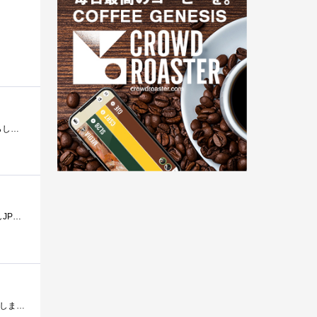
当時はまだ比較的高額で取引されていたこの製品ですが、ジャンク品として売られていたものを購入しました。認識不良らしかったのですが、ジ�...
先日の痛グラボと同時に買った300円DVDドライブ。本体の型番はPX-716A。JPだかJP2だかはわからないが、04年製だしJPだろう。年式を考えると先進的なD...
最近出番の少ない、自作PCにて使用してます。CDドライブの頃に評判が高かったので、DVD用も1第ほしいと思って購入しました。PlexToolも付いていて�...