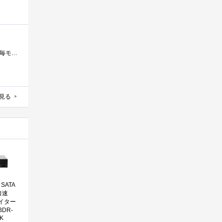
我が家の倉庫第一弾。ｗついに、パンドラの箱を開けてしまった。。。＾＾；プレク７１６Aです。当時は、プレク好きで毎モデル出るたびに買っ�...
見る
SATA
倍速
ライター
DR-
K