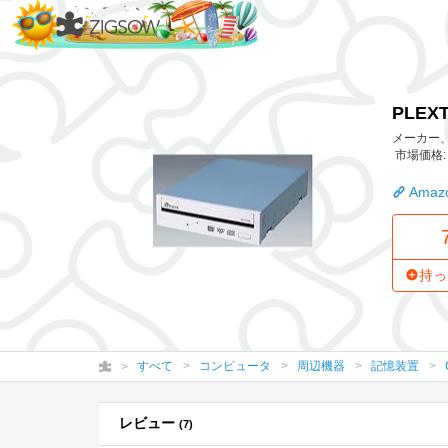
PLEXTOR ATAPI内蔵型DVD Dual La
PLEX
メーカー、
市場価格: 
Amazo
持っ
すべて
コンピュータ
周辺機器
記憶装置
レビュー
(7)