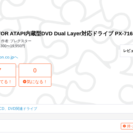
7 レビュー
0
気になってる人
yer対応ドライブ PX-716A/JP
TOR ATAPI内蔵型DVD Dual Layer対応ドライブ PX-716
作者: プレクスター
300〜19,950円
レビ
n.co.jpへ
7
0
てる！
気になる！
CD、DVD関連ドライブ
持っ