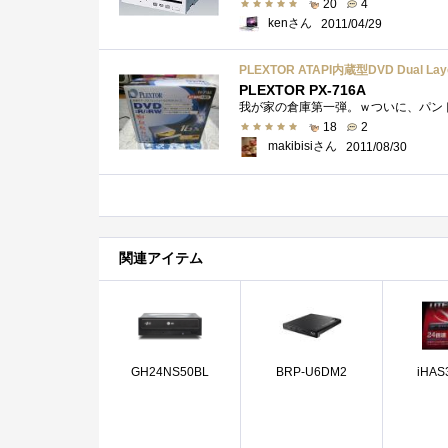
20
4
kenさん
2011/04/29
PLEXTOR ATAPI内蔵型DVD Dual La
PLEXTOR PX-716A
18
2
makibisiさん
2011/08/30
関連アイテム
GH24NS50BL
BRP-U6DM2
iHAS