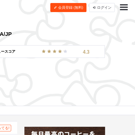
会員登録 (無料)
ログイン
A/JP
ュースコア
4.3
てる!