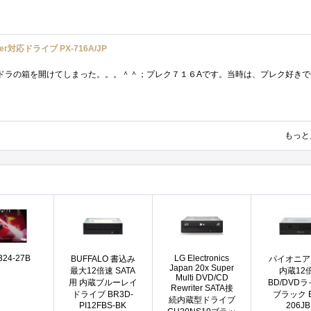
yer対応ドライブ PX-716A/JP
もっと
324-27B
LG Electronics
BUFFALO 書込み
パイオニア 
Japan 20x Super
最大12倍速 SATA
内蔵12
Multi DVD/CD
用 内蔵ブルーレイ
BD/DVD
Rewriter SATA接
ドライブ BR3D-
ブラック B
続内蔵型ドライブ
PI12FBS-BK
206JB