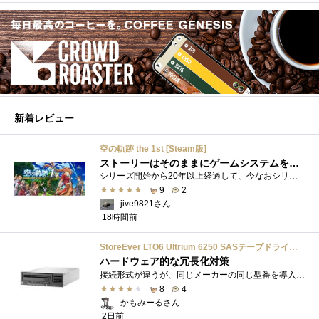
新着レビュー
空の軌跡 the 1st [Steam版]
ストーリーはそのままにゲームシステムを現代化
シリーズ開始から20年以上経過して、今なおシリーズの完結が見えてこない日本ファルコムのストーリーRPG、「英雄伝説軌跡シリーズ」。シリーズ...
9
2
jive9821さん
18時間前
StoreEver LTO6 Ultrium 6250 SASテープドライブ(内蔵型)
ハードウェア的な冗長化対策
接続形式が違うが、同じメーカーの同じ型番を導入しています。製品としてのレビューは下記の方で行っています。いざ使おうとしたときに故障�...
8
4
かもみーるさん
2日前