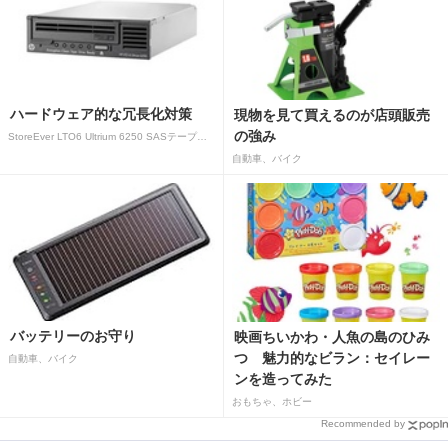
ハードウェア的な冗長化対策
現物を見て買えるのが店頭販売
の強み
StoreEver LTO6 Ultrium 6250 SASテープドライブ(内蔵型)
自動車、バイク
バッテリーのお守り
映画ちいかわ・人魚の島のひみ
つ 魅力的なビラン：セイレー
自動車、バイク
ンを造ってみた
おもちゃ、ホビー
Recommended by