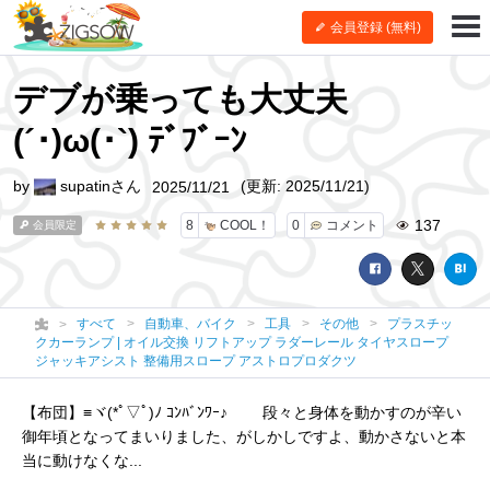
会員登録 (無料)
デブが乗っても大丈夫
(´･)ω(･`) ﾃﾞﾌﾞｰﾝ
by
supatinさん
(更新: 2025/11/21)
2025/11/21
137
8
COOL！
0
コメント
会員限定
すべて
自動車、バイク
工具
その他
プラスチッ
クカーランプ | オイル交換 リフトアップ ラダーレール タイヤスロープ
ジャッキアシスト 整備用スロープ アストロプロダクツ
【布団】≡ヾ(*ﾟ▽ﾟ)ﾉ ｺﾝﾊﾞﾝﾜｰ♪ 段々と身体を動かすのが辛い
御年頃となってまいりました、がしかしですよ、動かさないと本
当に動けなくな...