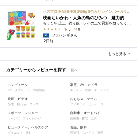
ハズブロ(HASBRO) 約56g 8色入りレインボーカラーのプレイ・ドー、新学期用品、2才以上のプリスクールの子供向け、子供向けのアート&クラフト 粘土 ねんど、こどもの日、子供の日プレゼント
映画ちいかわ・人魚の島のひみつ 魅力的なビラン：セイレーンを造ってみた
もう１年以上、釣り銭トレイの上で異彩を放ってくれたミャクミャクのマグネット 映画ちいかわ人魚の島のひみつを鑑賞後、素敵なビランのセイ...
5
0
フェレンギさん
2日前
もっと見る
カテゴリーからレビューを探す
一覧へ
コンピュータ
家電、AV、カメラ
タブレット
周辺機器
キッチン
映像
オーディオ
PC
映画、ビデオ
おもちゃ、ゲーム
グッズ
フィギュア
ビンテージ
DVD
Blu-ray
スポーツ、レジャー
自動車、オートバイ
キャンプ
フィッシング
自動車
工具
ETC
ビューティー、ヘルスケア
食品、飲料
ダイエット
癒し
調味料、スパイス
菓子