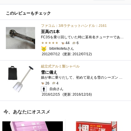
このレビューもチェック
ファコム：3/8ラチェットハンドル：J161
至高の1本
FC3Sを乗り回していた時に某有名チューナーである師から頂いた思いでのラチェットどの車でも同じですがけっこうアクロバティックに手を侵入さ�...
44
6
bibirikotetuさん
(更新: 2012/07/12)
2012/07/12
組立式アルミ製シャベル
雪に備え
娘が車に乗りだして、初めて迎える雪のシーズン こちらでは、車にスコップを載せておくことは常識です。駐車場から出る際に、車の前に積もっ...
26
4
自由さん
(更新: 2016/12/16)
2016/12/15
今、あなたにオススメ