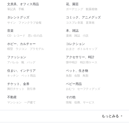
文房具、オフィス用品
花、園芸
筆記具
手帳
ガーデニング
観葉植物
タレントグッズ
コミック、アニメグッズ
サイン
ファンクラブ会報
コスプレ衣装
直筆画
音楽
本、雑誌
レコード
思い出の品
漫画
雑誌
小説
CD
ホビー、カルチャー
コレクション
模型
ラジコン
プラモデル
おまけ
ボトルキャップ
ファッション
アクセサリー、時計
アパレル
靴
バッグ
懐中時計
時計用ケース
住まい、インテリア
ペット、生き物
キッチン
ペット用品
魚類
虫類
鳥類
チケット、金券
ベビー用品
興行チケット
割引券
おむつ
セーフティグッズ
不動産
その他
マンション
一戸建て
情報
役務、サービス
もっとみる