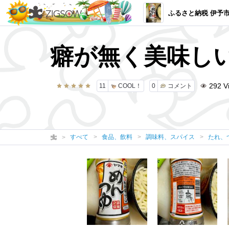
ふるさと納税 伊予市 【ヤマキ】めんつゆ(
癖が無く美味し
292
V
11
COOL！
0
コメント
すべて
食品、飲料
調味料、スパイス
たれ、