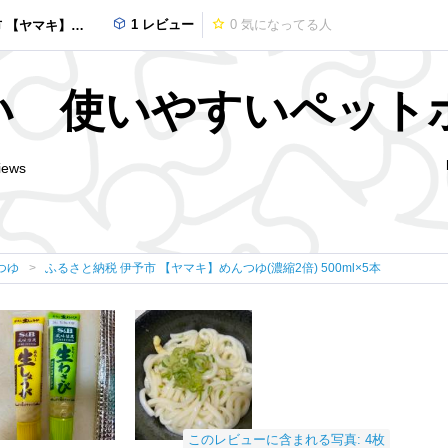
1 レビュー
0
気になってる人
濃縮2倍) 500ml×5本
い 使いやすいペット
iews
つゆ
ふるさと納税 伊予市 【ヤマキ】めんつゆ(濃縮2倍) 500ml×5本
このレビューに含まれる写真: 4枚