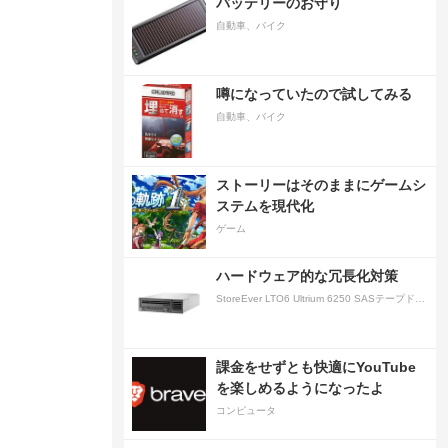
バッテリーのお守り
自動車、バイク
噂になっていたので試してみる
自動車、バイク
ストーリーはそのままにゲームシ
ステムを現代化
ゲーム
ハードウェア的な冗長化対策
StoreEver LTO6 Ultrium 6250 SASテープドライブ(内蔵型)
課金をせずとも快適にYouTube
を楽しめるようになったよ
コンピュータ