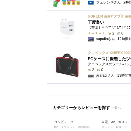
フェレンギさん
2時
丁度良い
【布団】≡ヾ(*ﾟ▽ﾟ)ﾉｺﾝﾊﾞﾝ
2
0
supatinさん
12時間
クニペックス KNIPEX 00
PCケースに擬態したツ
2
0
araragiさん
13時間
カテゴリーからレビューを探す
一覧へ
コンピュータ
家電、AV、カメラ
タブレット
周辺機器
キッチン
映像
オー
PC