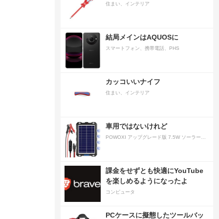
住まい、インテリア
結局メインはAQUOSに
スマートフォン、携帯電話、PHS
カッコいいナイフ
住まい、インテリア
車用ではないけれど
POWOXI アップグレード版 7.5W ソーラーバッテリートリクルチャージャーメンテナー 12V ポータブル防水ソーラーパネル トリクル充電キット 車、自動車、オートバイ、ボート、マリン、RV、トレーラー、スノーモービルなど用
課金をせずとも快適にYouTube
を楽しめるようになったよ
コンピュータ
PCケースに擬態したツールバッ