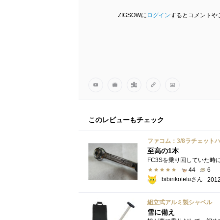
ZIGSOWに
ログイン
するとコメントや
このレビューもチェック
ファコム：3/8ラチェットハ
至高の1本
44
6
bibirikotetuさん
2012
組立式アルミ製シャベル
雪に備え