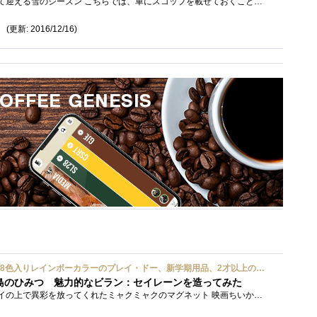
娘が車に乗りだして、初めて迎える雪のシーズン こちらでは、車にスコップを載せておくことは常識です。駐車場から出る際に、車の前に積もっ...
(更新: 2016/12/16)
ハズブロ(HASBRO) 約56g 8色入りレインボーカラーのプレイ・ドー、新学期用品、2才以上のプリスクールの子供向け、子供向けのアート&クラフト 粘土 ねんど、こどもの日、子供の日プレゼント
島のひみつ 魅力的なビラン：セイレーンを造ってみた
もう１年以上、釣り銭トレイの上で異彩を放ってくれたミャクミャクのマグネット 映画ちいかわ人魚の島のひみつを鑑賞後、素敵なビランのセイ...