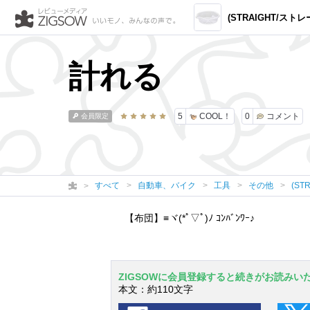
(STRAIGHT/ストレート) ドレンパン 透
計れる
5
COOL！
0
コメント
会員限定
すべて
自動車、バイク
工具
その他
(ST
【布団】≡ヾ(*ﾟ▽ﾟ)ﾉ ｺﾝﾊﾞﾝﾜｰ♪
ZIGSOWに会員登録すると続きがお読みい
本文：約110文字