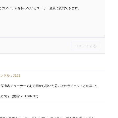
このアイテムを持っているユーザー全員に質問できます。
コメントする
ンドル：J161
FC3Sを乗り回していた時に某有名チューナーである師から頂いた思いでのラチェットどの車でも同じですがけっこうアクロバティックに手を侵入さ�...
(更新: 2012/07/12)
/07/12