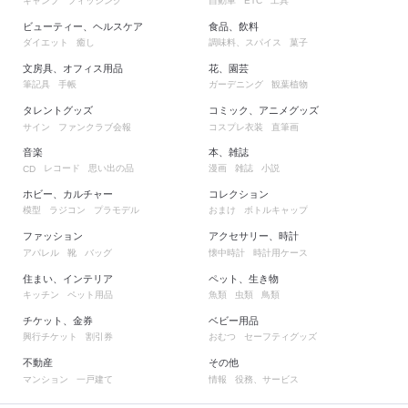
キャンプ
フィッシング
自動車
工具
ETC
ビューティー、ヘルスケア
食品、飲料
ダイエット
癒し
調味料、スパイス
菓子
文房具、オフィス用品
花、園芸
筆記具
手帳
ガーデニング
観葉植物
タレントグッズ
コミック、アニメグッズ
サイン
ファンクラブ会報
コスプレ衣装
直筆画
音楽
本、雑誌
レコード
思い出の品
漫画
雑誌
小説
CD
ホビー、カルチャー
コレクション
模型
ラジコン
プラモデル
おまけ
ボトルキャップ
ファッション
アクセサリー、時計
アパレル
靴
バッグ
懐中時計
時計用ケース
住まい、インテリア
ペット、生き物
キッチン
ペット用品
魚類
虫類
鳥類
チケット、金券
ベビー用品
興行チケット
割引券
おむつ
セーフティグッズ
不動産
その他
マンション
一戸建て
情報
役務、サービス