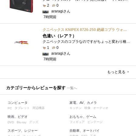
2
0
araragiさん
7時間前
クニペックス KNIPEX 8726-250 絶縁コブラ ウォーターポンププライヤー 1000V
色違い（レア？）
クニペックスのコブラなのですがちょっと変わり種の電気工事用の絶縁コブラになります。グリップ部分が絶縁仕様になっているだけで普通の用�...
1
0
araragiさん
7時間前
もっと見る
カテゴリーからレビューを探す
一覧へ
コンピュータ
家電、AV、カメラ
タブレット
周辺機器
キッチン
映像
オーディオ
PC
映画、ビデオ
おもちゃ、ゲーム
グッズ
フィギュア
ビンテージ
DVD
Blu-ray
スポーツ、レジャー
自動車、オートバイ