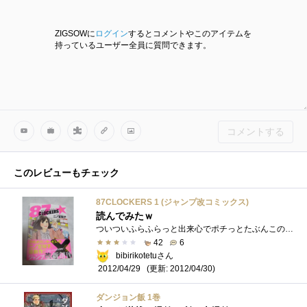
ZIGSOWに
ログイン
するとコメントやこのアイテムを
持っているユーザー全員に質問できます。
コメントする
このレビューもチェック
87CLOCKERS 1 (ジャンプ改コミックス)
読んでみたｗ
ついついふらふらっと出来心でポチっとたぶんこの猫好きなミケさんのモデルがダックさんなんだろうなぁと。それだけの理由ですw実家を出てか�...
42
6
bibirikotetuさん
(更新: 2012/04/30)
2012/04/29
ダンジョン飯 1巻