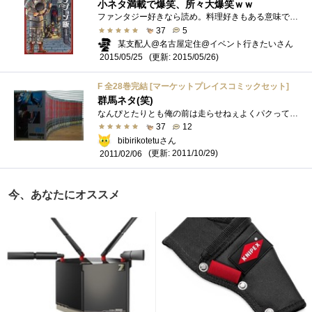
小ネタ満載で爆笑、所々大爆笑ｗｗ
ファンタジー好きなら読め。料理好きもある意味で読んどけ。両方好きなら、買え！ ってなる作品です。 2刊以降が出るのが楽しみな本です。
37
5
某支配人@名古屋定住@イベント行きたいさん
(更新: 2015/05/26)
2015/05/25
F 全28巻完結 [マーケットプレイスコミックセット]
群馬ネタ(笑)
なんぴとたりとも俺の前は走らせねぇよくパクって叫んでいたものです。ストーリーは、当時の漫画には珍しくストイックなハードボイルド華や�...
37
12
bibirikotetuさん
(更新: 2011/10/29)
2011/02/06
今、あなたにオススメ