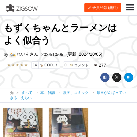
会員登録 (無料)
もずくちゃんとラーメンは
よく似合う
by
れいんさん
(更新: 2024/10/05)
2024/10/05
277
14
COOL！
0
コメント
すべて
本、雑誌
漫画、コミック
毎日がんばってい
きる、えらい