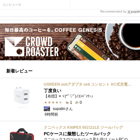
コンピュータ
Recommended by
新着レビュー
UGREEN usbアダプタ usb コンセント AC式充電器 3.1A PSE認証済み 折りたたみ式プラグ 2ポート
丁度良い
【布団】≡ヾ(*ﾟ▽ﾟ)ﾉｺﾝﾊﾞﾝﾜｰ♪
1
0
supatinさん
6時間前
クニペックス KNIPEX 002111LE ツールバッグ
PCケースに擬態したツールバック
クニペックスのツールバック見た目はノートPCのバックみたい。中には工具を入れるポケットや工具を固定するゴムバンドが付いています。