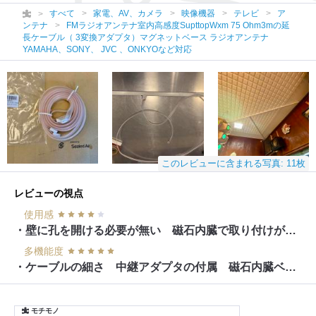
すべて
家電、AV、カメラ
映像機器
テレビ
ア
ンテナ
FMラジオアンテナ室内高感度SupttopWxm 75 Ohm3mの延
長ケーブル（ 3変換アダプタ）マグネットベース ラジオアンテナ
YAMAHA、SONY、 JVC 、ONKYOなど対応
このレビューに含まれる写真: 11枚
レビューの視点
使用感
・壁に孔を開ける必要が無い 磁石内臓で取り付けが簡単
多機能度
・ケーブルの細さ 中継アダプタの付属 磁石内臓ベース