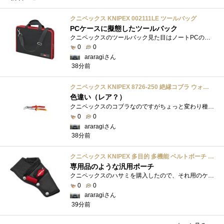
クニペックス KNIPEX 002111LE ツールバッグ
PCケースに擬態したツールバック
クニペックスのツールバック見た目はノートPCのバックみたい。中には工具を入れるポケットや工具を固定するゴムバンドが付いています。
0
0
araragiさん
38分前
クニペックス KNIPEX 8726-250 絶縁コブラ ウォーターポンププライヤー 1000V
色違い（レア？）
クニペックスのコブラなのですがちょっと変わり種の電気工事用の絶縁コブラになります。グリップ部分が絶縁仕様になっているだけで普通の用�...
0
0
araragiさん
38分前
クニペックス KNIPEX 多目的 多機能 ベルトポーチ 001975LE
専用品のような汎用ポーチ
クニペックスのハサミを購入したので、それ用のケースも一緒に購入しました。専用品というわけじゃないけどジャストフィットでぴったりです。
0
0
araragiさん
39分前