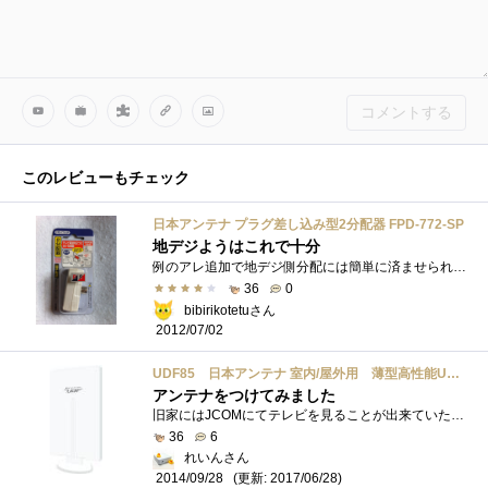
コメントする
このレビューもチェック
日本アンテナ プラグ差し込み型2分配器 FPD-772-SP
地デジようはこれで十分
例のアレ追加で地デジ側分配には簡単に済ませられるコレを選択。うちではレゴのように合体しておりますｗ今のところそういった使い方でも問�...
36
0
bibirikotetuさん
2012/07/02
UDF85 日本アンテナ 室内/屋外用 薄型高性能UHFアンテナ
アンテナをつけてみました
旧家にはJCOMにてテレビを見ることが出来ていた地域なので新しい新居はJCOMなんてございませんからアンテナを別途導入なのですよ。屋上の壁につ...
36
6
れいんさん
(更新: 2017/06/28)
2014/09/28