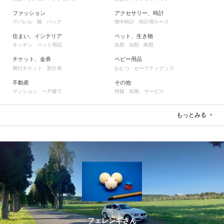
ファッション
アクセサリー、時計
アパレル
靴
バッグ
懐中時計
時計用ケース
住まい、インテリア
ペット、生き物
キッチン
ペット用品
魚類
虫類
鳥類
チケット、金券
ベビー用品
興行チケット
割引券
おむつ
セーフティグッズ
不動産
その他
マンション
一戸建て
情報
役務、サービス
もっとみる
フェレンギさん