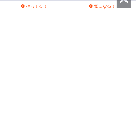
持ってる！
気になる！
持ってる人 (1)
ラウンジ
プレミアムレビュー
運営会社
問い合わせ
利用規約
プライバシーポリシー
サイトポリシー
メーカーの皆様へ
公式 Facebook
公式 X