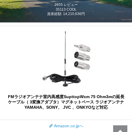
2655 レビュー
35113 COOL
資産総額: 14,210,636円
FMラジオアンテナ室内高感度SupttopWxm 75 Ohm3mの延長
ケーブル（ 3変換アダプタ）マグネットベース ラジオアンテナ
YAMAHA、SONY、 JVC 、ONKYOなど対応
Amazon.co.jpへ