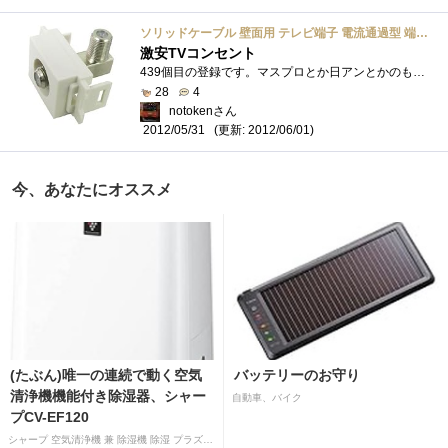
ソリッドケーブル 壁面用 テレビ端子 電流通過型 端末タイプ シンプルＬ型ユニット
激安TVコンセント
439個目の登録です。マスプロとか日アンとかのものをホームセンターで見るたびに「どう考えてもこれぼったくりだろ」と思い続けて4年間くらい�...
28
4
notokenさん
(更新: 2012/06/01)
2012/05/31
今、あなたにオススメ
(たぶん)唯一の連続で動く空気
バッテリーのお守り
清浄機機能付き除湿器、シャー
自動車、バイク
プCV-EF120
シャープ 空気清浄機 兼 除湿機 除湿 プラズマクラスター 7000 除湿 12L 空気清浄 15畳 ホワイト CV-EF120-W