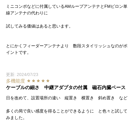
ミニコンポなどに付属しているAMループアンテナとFMビロン単
線アンテナの代わりに
試してみる価値はあると思います。
とにかくフィーダーアンテナより 数段スタイリッシュなのがポ
イントです。
更新: 2024/07/23
多機能度
ケーブルの細さ 中継アダプタの付属 磁石内臓ベース
日を改めて、設置場所の違い 縦置き 横置き 斜め置き など
多くの局で良い感度を得ることができるように と色々と試して
みました。