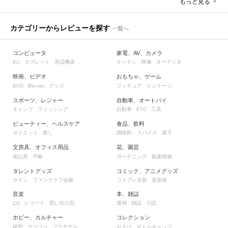
もっと見る
カテゴリーからレビューを探す
一覧へ
コンピュータ
家電、AV、カメラ
タブレット
周辺機器
キッチン
映像
オーディオ
PC
映画、ビデオ
おもちゃ、ゲーム
グッズ
フィギュア
ビンテージ
DVD
Blu-ray
スポーツ、レジャー
自動車、オートバイ
キャンプ
フィッシング
自動車
工具
ETC
ビューティー、ヘルスケア
食品、飲料
ダイエット
癒し
調味料、スパイス
菓子
文房具、オフィス用品
花、園芸
筆記具
手帳
ガーデニング
観葉植物
タレントグッズ
コミック、アニメグッズ
サイン
ファンクラブ会報
コスプレ衣装
直筆画
音楽
本、雑誌
レコード
思い出の品
漫画
雑誌
小説
CD
ホビー、カルチャー
コレクション
模型
ラジコン
プラモデル
おまけ
ボトルキャップ