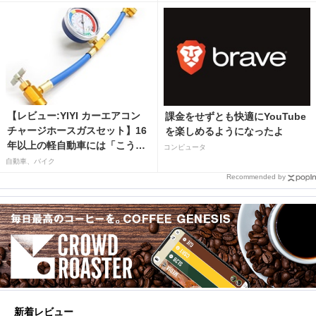
【レビュー:YIYI カーエアコン
課金をせずとも快適にYouTube
チャージホースガスセット】16
を楽しめるようになったよ
年以上の軽自動車には「こうか
コンピュータ
はばつぐんだ」が…
自動車、バイク
Recommended by
新着レビュー