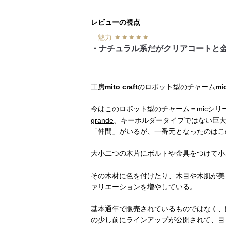
レビューの視点
魅力
・ナチュラル系だがクリアコートと
工房
mito craft
のロボット型のチャーム
mic
今はこのロボット型のチャーム＝micシリ
grande
、キーホルダータイプではない巨大
「仲間」がいるが、一番元となったのはこ
大小二つの木片にボルトや金具をつけて小
その木材に色を付けたり、木目や木肌が美
ァリエーションを増やしている。
基本通年で販売されているものではなく、
の少し前にラインアップが公開されて、目