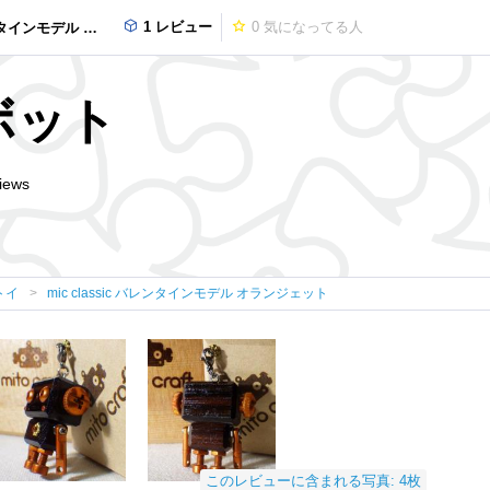
1 レビュー
0
気になってる人
ンモデル オランジェット
ボット
iews
トイ
mic classic バレンタインモデル オランジェット
このレビューに含まれる写真: 4枚