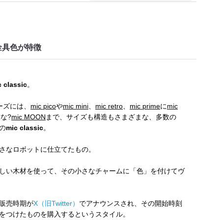
金具色が特徴
 classic
。
ーズには、
mic pico
や
mic mini
、
mic retro
、
mic prime
に
mic
な?
mic MOON
まで、サイズも構造もさまざまな、多数の
の
mic classic
。
さなロボットに仕立てたもの。
しい木材を使って、その小さなチャームに「色」を付けてヴ
販売時期が
X（旧Twitter）
でアナウンスされ、その開始時刻
をつけたものを購入するというスタイル。