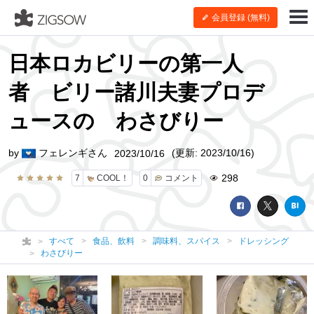
会員登録 (無料)
日本ロカビリーの第一人
者 ビリー諸川夫妻プロデ
ュースの わさびりー
by
フェレンギさん
(更新: 2023/10/16)
2023/10/16
298
7
COOL！
0
コメント
すべて
食品、飲料
調味料、スパイス
ドレッシング
わさびりー