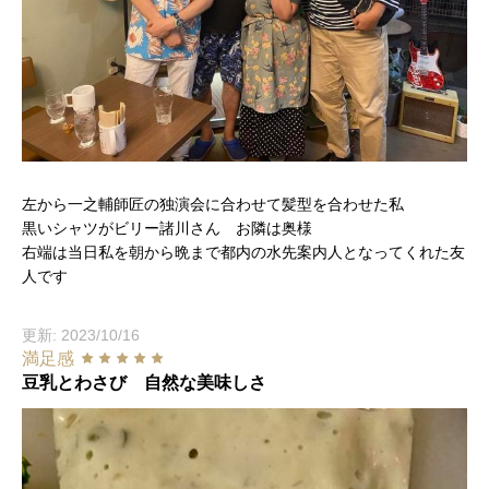
左から一之輔師匠の独演会に合わせて髪型を合わせた私
黒いシャツがビリー諸川さん お隣は奥様
右端は当日私を朝から晩まで都内の水先案内人となってくれた友
人です
更新: 2023/10/16
満足感
豆乳とわさび 自然な美味しさ