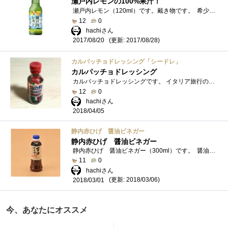
瀬戸内レモンの100%果汁！
瀬戸内レモン（120ml）です。戴き物です。 希少価値のある瀬戸内産レモンを使用した100％ストレート果汁です。 安心安全なイメージの高い�...
12
0
hachiさん
(更新: 2017/08/28)
2017/08/20
カルパッチョドレッシング「シードレ」
カルパッチョドレッシング
カルパッチョドレッシングです。 イタリア旅行のお土産に戴きました。 でも、全部、日本語ですよね。 これ、完全に日本の物産会社の扱�...
12
0
hachiさん
2018/04/05
静内赤ひげ 醤油ビネガー
静内赤ひげ 醤油ビネガー
静内赤ひげ 醤油ビネガー（300ml）です。 醤油ベースのビネガーで、好みのオイルと合わせて撹拌すると簡単にサラダドレッシングが作れます...
11
0
hachiさん
(更新: 2018/03/06)
2018/03/01
今、あなたにオススメ