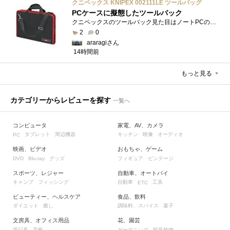
クニペックス KNIPEX 002111LE ツールバッグ
PCケースに擬態したツールバック
クニペックスのツールバック見た目はノートPCのバックみたい。中には工具を入れるポケットや工具を固定するゴムバンドが付いています。
2
0
araragiさん
14時間前
もっと見る
カテゴリーからレビューを探す
一覧へ
コンピュータ
家電、AV、カメラ
タブレット
周辺機器
キッチン
映像
オーディオ
PC
映画、ビデオ
おもちゃ、ゲーム
グッズ
フィギュア
ビンテージ
DVD
Blu-ray
スポーツ、レジャー
自動車、オートバイ
キャンプ
フィッシング
自動車
工具
ETC
ビューティー、ヘルスケア
食品、飲料
ダイエット
癒し
調味料、スパイス
菓子
文房具、オフィス用品
花、園芸
筆記具
手帳
ガーデニング
観葉植物