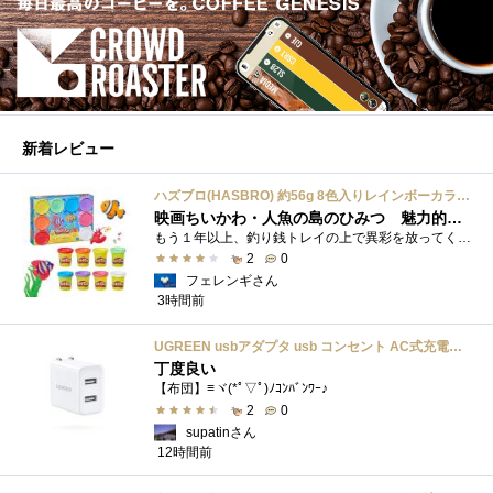
新着レビュー
ハズブロ(HASBRO) 約56g 8色入りレインボーカラーのプレイ・ドー、新学期用品、2才以上のプリスクールの子供向け、子供向けのアート&クラフト 粘土 ねんど、こどもの日、子供の日プレゼント
映画ちいかわ・人魚の島のひみつ 魅力的なビラン：セイレーンを造ってみた
もう１年以上、釣り銭トレイの上で異彩を放ってくれたミャクミャクのマグネット 映画ちいかわ人魚の島のひみつを鑑賞後、素敵なビランのセイ...
2
0
フェレンギさん
3時間前
UGREEN usbアダプタ usb コンセント AC式充電器 3.1A PSE認証済み 折りたたみ式プラグ 2ポート
丁度良い
【布団】≡ヾ(*ﾟ▽ﾟ)ﾉｺﾝﾊﾞﾝﾜｰ♪
2
0
supatinさん
12時間前