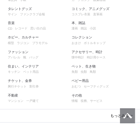
タレントグッズ
コミック、アニメグッズ
サイン
ファンクラブ会報
コスプレ衣装
直筆画
音楽
本、雑誌
レコード
思い出の品
漫画
雑誌
小説
CD
ホビー、カルチャー
コレクション
模型
ラジコン
プラモデル
おまけ
ボトルキャップ
ファッション
アクセサリー、時計
アパレル
靴
バッグ
懐中時計
時計用ケース
住まい、インテリア
ペット、生き物
キッチン
ペット用品
魚類
虫類
鳥類
チケット、金券
ベビー用品
興行チケット
割引券
おむつ
セーフティグッズ
不動産
その他
マンション
一戸建て
情報
役務、サービス
もっとみる