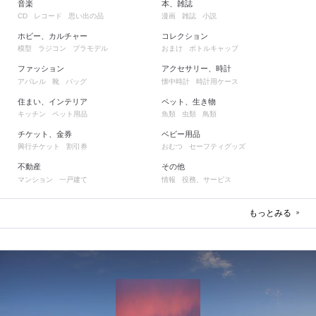
音楽
本、雑誌
レコード
思い出の品
漫画
雑誌
小説
CD
ホビー、カルチャー
コレクション
模型
ラジコン
プラモデル
おまけ
ボトルキャップ
ファッション
アクセサリー、時計
アパレル
靴
バッグ
懐中時計
時計用ケース
住まい、インテリア
ペット、生き物
キッチン
ペット用品
魚類
虫類
鳥類
チケット、金券
ベビー用品
興行チケット
割引券
おむつ
セーフティグッズ
不動産
その他
マンション
一戸建て
情報
役務、サービス
もっとみる