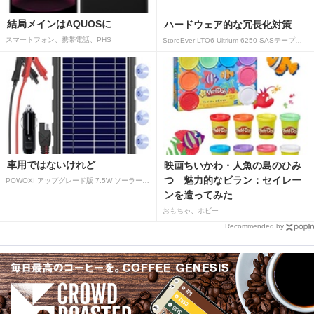
結局メインはAQUOSに
ハードウェア的な冗長化対策
スマートフォン、携帯電話、PHS
StoreEver LTO6 Ultrium 6250 SASテープドライブ(内蔵型)
車用ではないけれど
映画ちいかわ・人魚の島のひみ
つ 魅力的なビラン：セイレー
POWOXI アップグレード版 7.5W ソーラーバッテリートリクルチャージャーメンテナー 12V ポータブル防水ソーラーパネル トリクル充電キット 車、自動車、オートバイ、ボート、マリン、RV、トレーラー、スノーモービルなど用
ンを造ってみた
おもちゃ、ホビー
Recommended by