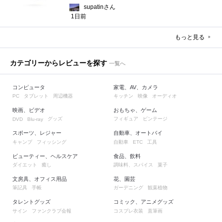
supatinさん
1日前
もっと見る
カテゴリーからレビューを探す
一覧へ
コンピュータ
家電、AV、カメラ
タブレット
周辺機器
キッチン
映像
オーディオ
PC
映画、ビデオ
おもちゃ、ゲーム
グッズ
フィギュア
ビンテージ
DVD
Blu-ray
スポーツ、レジャー
自動車、オートバイ
キャンプ
フィッシング
自動車
工具
ETC
ビューティー、ヘルスケア
食品、飲料
ダイエット
癒し
調味料、スパイス
菓子
文房具、オフィス用品
花、園芸
筆記具
手帳
ガーデニング
観葉植物
タレントグッズ
コミック、アニメグッズ
サイン
ファンクラブ会報
コスプレ衣装
直筆画