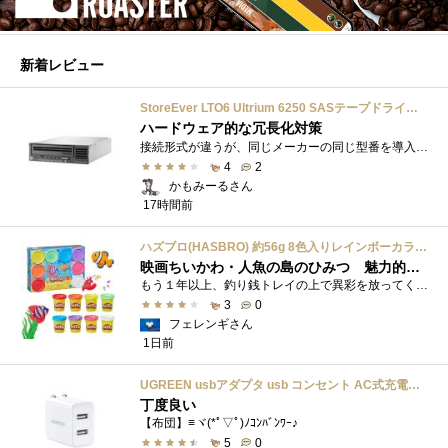
新着レビュー
StoreEver LTO6 Ultrium 6250 SASテープドライブ(内蔵型)
ハードウェア的な冗長化対策
接続形式が違うが、同じメーカーの同じ型番を導入しています。製品としてのレビューは下記の方で行っています。いざ使おうとしたときに故障�...
4
2
かもみーるさん
17時間前
ハズブロ(HASBRO) 約56g 8色入りレインボーカラーのプレイ・ドー、新学期用品、2才以上のプリスクールの子供向け、子供向けのアート&クラフト 粘土 ねんど、こどもの日、子供の日プレゼント
映画ちいかわ・人魚の島のひみつ 魅力的なビラン：セイレーンを造ってみた
もう１年以上、釣り銭トレイの上で異彩を放ってくれたミャクミャクのマグネット 映画ちいかわ人魚の島のひみつを鑑賞後、素敵なビランのセイ...
3
0
フェレンギさん
1日前
UGREEN usbアダプタ usb コンセント AC式充電器 3.1A PSE認証済み 折りたたみ式プラグ 2ポート
丁度良い
【布団】≡ヾ(*ﾟ▽ﾟ)ﾉｺﾝﾊﾞﾝﾜｰ♪
5
0