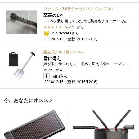
ファコム：3/8ラチェットハンドル：J161
至高の1本
FC3Sを乗り回していた時に某有名チューナーである師から頂いた思いでのラチェットどの車でも同じですがけっこうアクロバティックに手を侵入さ�...
44
6
bibirikotetuさん
(更新: 2012/07/12)
2012/07/12
組立式アルミ製シャベル
雪に備え
娘が車に乗りだして、初めて迎える雪のシーズン こちらでは、車にスコップを載せておくことは常識です。駐車場から出る際に、車の前に積もっ...
26
4
自由さん
(更新: 2016/12/16)
2016/12/15
今、あなたにオススメ