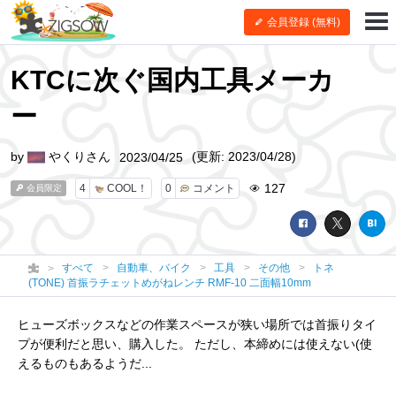
会員登録 (無料)
KTCに次ぐ国内工具メーカ
ー
by
やくりさん
(更新: 2023/04/28)
2023/04/25
127
4
COOL！
0
コメント
会員限定
すべて
自動車、バイク
工具
その他
トネ
(TONE) 首振ラチェットめがねレンチ RMF-10 二面幅10mm
ヒューズボックスなどの作業スペースが狭い場所では首振りタイ
プが便利だと思い、購入した。 ただし、本締めには使えない(使
えるものもあるようだ...