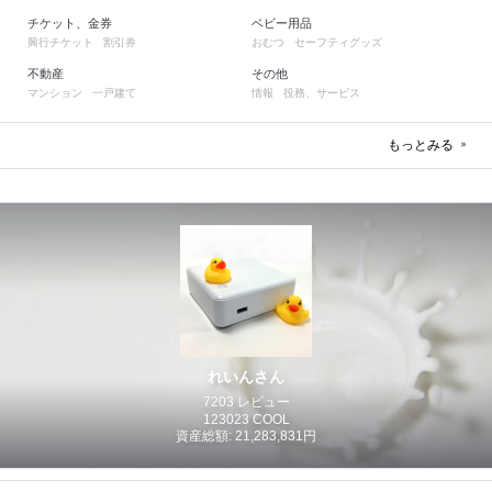
チケット、金券
ベビー用品
興行チケット
割引券
おむつ
セーフティグッズ
不動産
その他
マンション
一戸建て
情報
役務、サービス
もっとみる
れいんさん
7203 レビュー
123023 COOL
資産総額: 21,283,831円