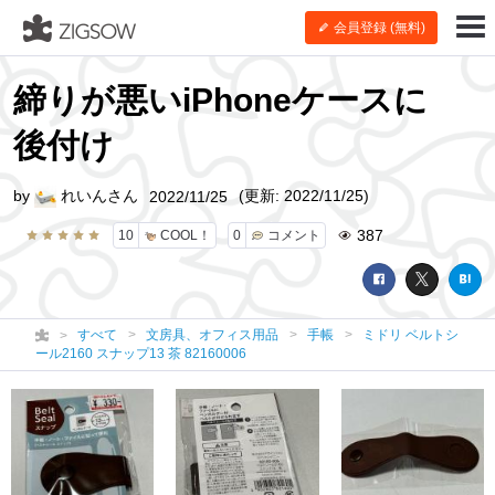
会員登録 (無料)
締りが悪いiPhoneケースに
後付け
by
れいんさん
(更新: 2022/11/25)
2022/11/25
387
10
COOL！
0
コメント
すべて
文房具、オフィス用品
手帳
ミドリ ベルトシ
ール2160 スナップ13 茶 82160006