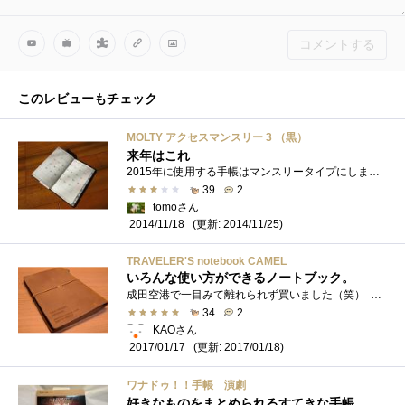
コメントする
このレビューもチェック
MOLTY アクセスマンスリー 3 （黒）
来年はこれ
2015年に使用する手帳はマンスリータイプにしました。数十年ぶりの変更です。今まではウィークタイプの同じブランドのウィック1（黒）を愛用し...
39
2
tomoさん
(更新: 2014/11/25)
2014/11/18
TRAVELER'S notebook CAMEL
いろんな使い方ができるノートブック。
成田空港で一目みて離れられず買いました（笑） また行きたいなあ。２月に東京に行くので東京の中目黒のお店見にいってこようと思います。�...
34
2
KAOさん
(更新: 2017/01/18)
2017/01/17
ワナドゥ！！手帳 演劇
好きなものをまとめられるすてきな手帳。