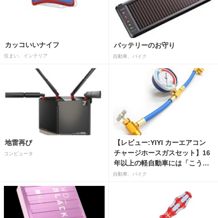
カッコいいナイフ
バッテリーのお守り
住まい、インテリア
自動車、バイク
地雷再び
【レビュー:YIYI カーエアコン
チャージホースガスセット】16
コンピュータ
年以上の軽自動車には「こうか
はばつぐんだ」が…
自動車、バイク