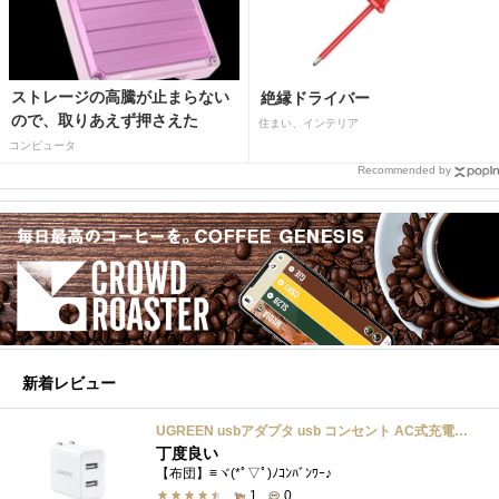
ストレージの高騰が止まらない
絶縁ドライバー
ので、取りあえず押さえた
住まい、インテリア
コンピュータ
Recommended by
新着レビュー
UGREEN usbアダプタ usb コンセント AC式充電器 3.1A PSE認証済み 折りたたみ式プラグ 2ポート
丁度良い
【布団】≡ヾ(*ﾟ▽ﾟ)ﾉｺﾝﾊﾞﾝﾜｰ♪
1
0