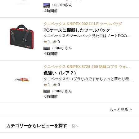
supatinさん
4時間前
クニペックス KNIPEX 002111LE ツールバッグ
PCケースに擬態したツールバック
クニペックスのツールバック見た目はノートPCのバックみたい。中には工具を入れるポケットや工具を固定するゴムバンドが付いています。
1
0
araragiさん
6時間前
クニペックス KNIPEX 8726-250 絶縁コブラ ウォーターポンププライヤー 1000V
色違い（レア？）
クニペックスのコブラなのですがちょっと変わり種の電気工事用の絶縁コブラになります。グリップ部分が絶縁仕様になっているだけで普通の用�...
1
0
araragiさん
6時間前
もっと見る
カテゴリーからレビューを探す
一覧へ