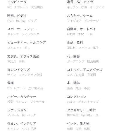
コンピュータ
家電、AV、カメラ
タブレット
周辺機器
キッチン
映像
オーディオ
PC
映画、ビデオ
おもちゃ、ゲーム
グッズ
フィギュア
ビンテージ
DVD
Blu-ray
スポーツ、レジャー
自動車、オートバイ
キャンプ
フィッシング
自動車
工具
ETC
ビューティー、ヘルスケア
食品、飲料
ダイエット
癒し
調味料、スパイス
菓子
文房具、オフィス用品
花、園芸
筆記具
手帳
ガーデニング
観葉植物
タレントグッズ
コミック、アニメグッズ
サイン
ファンクラブ会報
コスプレ衣装
直筆画
音楽
本、雑誌
レコード
思い出の品
漫画
雑誌
小説
CD
ホビー、カルチャー
コレクション
模型
ラジコン
プラモデル
おまけ
ボトルキャップ
ファッション
アクセサリー、時計
アパレル
靴
バッグ
懐中時計
時計用ケース
住まい、インテリア
ペット、生き物
キッチン
ペット用品
魚類
虫類
鳥類