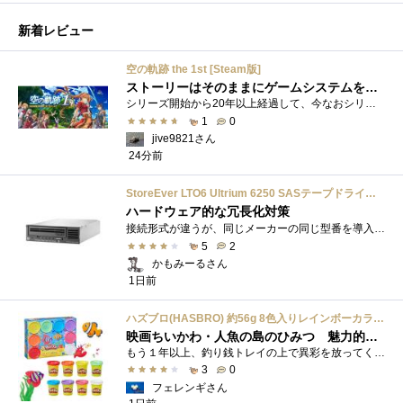
新着レビュー
空の軌跡 the 1st [Steam版]
ストーリーはそのままにゲームシステムを現代化
シリーズ開始から20年以上経過して、今なおシリーズの完結が見えてこない日本ファルコムのストーリーRPG、「英雄伝説軌跡シリーズ」。シリーズ...
1
0
jive9821さん
24分前
StoreEver LTO6 Ultrium 6250 SASテープドライブ(内蔵型)
ハードウェア的な冗長化対策
接続形式が違うが、同じメーカーの同じ型番を導入しています。製品としてのレビューは下記の方で行っています。いざ使おうとしたときに故障�...
5
2
かもみーるさん
1日前
ハズブロ(HASBRO) 約56g 8色入りレインボーカラーのプレイ・ドー、新学期用品、2才以上のプリスクールの子供向け、子供向けのアート&クラフト 粘土 ねんど、こどもの日、子供の日プレゼント
映画ちいかわ・人魚の島のひみつ 魅力的なビラン：セイレーンを造ってみた
もう１年以上、釣り銭トレイの上で異彩を放ってくれたミャクミャクのマグネット 映画ちいかわ人魚の島のひみつを鑑賞後、素敵なビランのセイ...
3
0
フェレンギさん