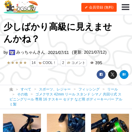
会員登録 (無料)
少しばかり高級に見えませ
んかね？
by
みっちゃんさん
(更新: 2021/07/12)
2021/07/11
395
14
COOL！
2
コメント
すべて
スポーツ、レジャー
フィッシング
リール
その他
ゴメクサス 42mm リール スタンド シマノ 共回り式 ス
ピニングリール 専用 16 ナスキー セドナ など用 ボディーキーパー アル
ミ製