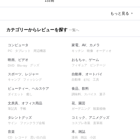
1日前
もっと見る
カテゴリーからレビューを探す
一覧へ
コンピュータ
家電、AV、カメラ
タブレット
周辺機器
キッチン
映像
オーディオ
PC
映画、ビデオ
おもちゃ、ゲーム
グッズ
フィギュア
ビンテージ
DVD
Blu-ray
スポーツ、レジャー
自動車、オートバイ
キャンプ
フィッシング
自動車
工具
ETC
ビューティー、ヘルスケア
食品、飲料
ダイエット
癒し
調味料、スパイス
菓子
文房具、オフィス用品
花、園芸
筆記具
手帳
ガーデニング
観葉植物
タレントグッズ
コミック、アニメグッズ
サイン
ファンクラブ会報
コスプレ衣装
直筆画
音楽
本、雑誌
レコード
思い出の品
漫画
雑誌
小説
CD