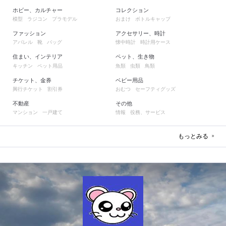
ホビー、カルチャー
コレクション
模型
ラジコン
プラモデル
おまけ
ボトルキャップ
ファッション
アクセサリー、時計
アパレル
靴
バッグ
懐中時計
時計用ケース
住まい、インテリア
ペット、生き物
キッチン
ペット用品
魚類
虫類
鳥類
チケット、金券
ベビー用品
興行チケット
割引券
おむつ
セーフティグッズ
不動産
その他
マンション
一戸建て
情報
役務、サービス
もっとみる