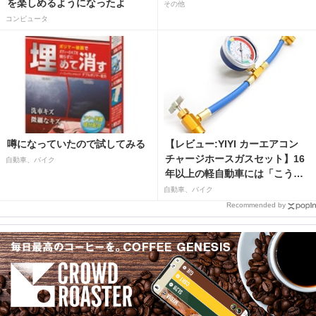
を楽しめるようになったよ
その他
コンピュータ
噂になっていたので試してみる
【レビュー:YIYI カーエアコン
チャージホースガスセット】16
自動車、バイク
年以上の軽自動車には「こうか
はばつぐんだ」が…
自動車、バイク
Recommended by