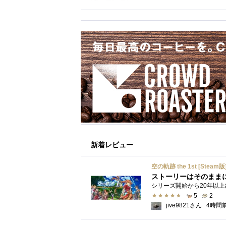
新着レビュー
空の軌跡 the 1st [Steam版
ストーリーはそのまま
5
2
jive9821さん
4時間