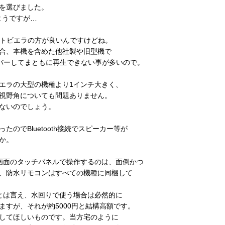
を選びました。
ようですが…
ートビエラの方が良いんですけどね。
合、本機を含めた他社製や旧型機で
ーバーしてまともに再生できない事が多いので。
エラの大型の機種より1インチ大きく、
視野角についても問題ありません。
ないのでしょう。
のでBluetooth接続でスピーカー等が
か。
、画面のタッチパネルで操作するのは、面倒かつ
、防水リモコンはすべての機種に同梱して
るとは言え、水回りで使う場合は必然的に
すが、それが約5000円と結構高額です。
してほしいものです。当方宅のように