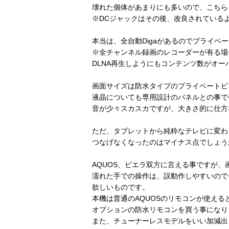
壊れた個体があまりにも多いので、こちら
※DCジャックはその後、改良されている
本当は、全自動Digaがあるのでプライベ
※全チャンネル録画のレコーダーが有る場
DLNA再生しようにもコンテンツ数がオ
画面サイズは防水タイプのプライベートビ
液晶についても専用設計のパネルとの事で
音が少々スカスカですが、大きさ的に仕方
ただ、タブレットから純粋なテレビに変わった
つなげなくなったのはマイナス点でしょう
AQUOS、ビエラ双方に言える事ですが
濡れた手での操作は、誤動作しやすいので
欲しいものです。
本機は普通のAQUOSのリモコンが使え
オプションの防水リモコンを買う事になりま
また、チューナーレスモデルをいい加減出