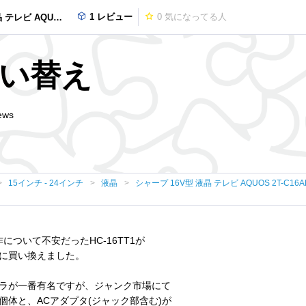
1 レビュー
0
気になってる人
ョン 防水&ワイヤレス設計 ホワイト 2018年モデル
買い替え
ews
15インチ - 24インチ
液晶
シャープ 16V型 液晶 テレビ AQUOS 2T-C
作について不安だったHC-16TT1が
に買い換えました。
ラが一番有名ですが、ジャンク市場にて
体と、ACアダプタ(ジャック部含む)が