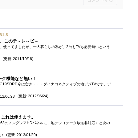
コメントする
B1-S
い、このテ～レ～ビ～
アナログ液晶TVです！以前、使ってましたが、一人暮らしの私が、2台もTVも必要無いという事で、実家で使ってた液晶TVですね。でも、アナログ波�...
(更新: 2011/10/18)
ーク機能など無い！
ダイナコネクティブ DY-LC19SDRD今は亡き・・・ダイナコネクティブの地デジTVです。データ放送やネットワーク機能やHDMIなどは実装されていません...
(更新: 2012/06/24)
12/06/23
ら、これは使えます。
アスペクト比16:9で1366x768のノングレアHDパネルに、地デジ（データ放送非対応）と次の入力をもつTVです。HDMI*2DVI(HDCP対応)D5端子*1S/コンポジット端�...
(更新: 2013/01/30)
17