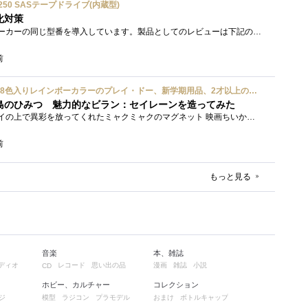
ium 6250 SASテープドライブ(内蔵型)
化対策
接続形式が違うが、同じメーカーの同じ型番を導入しています。製品としてのレビューは下記の方で行っています。いざ使おうとしたときに故障�...
前
ハズブロ(HASBRO) 約56g 8色入りレインボーカラーのプレイ・ドー、新学期用品、2才以上のプリスクールの子供向け、子供向けのアート&クラフト 粘土 ねんど、こどもの日、子供の日プレゼント
島のひみつ 魅力的なビラン：セイレーンを造ってみた
もう１年以上、釣り銭トレイの上で異彩を放ってくれたミャクミャクのマグネット 映画ちいかわ人魚の島のひみつを鑑賞後、素敵なビランのセイ...
前
もっと見る
音楽
本、雑誌
ディオ
レコード
思い出の品
漫画
雑誌
小説
CD
ホビー、カルチャー
コレクション
ジ
模型
ラジコン
プラモデル
おまけ
ボトルキャップ