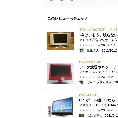
このレビューもチェック
アクオス(AQUOS) LC-15
♪今は、もう、映らな
26
17
愛生さん
2011/10/17
DY-LC19SDRD
データ放送やネットワ
24
2
けんこうさんさん
20
DIOS-191ZE
PC+ゲーム機+TVな
23
4
はにゃさん
2011/04/