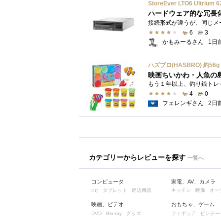
StoreEver LTO6 Ultr
ハードウェア的な冗長
6
3
かもみーるさん
1日
映画ちいかわ・人魚の
4
0
フェレンギさん
2日
カテゴリーからレビューを探す
一覧へ
コンピュータ
家電、AV、カメラ
タブレット
周辺機器
キッチン
映像
オー
PC
映画、ビデオ
おもちゃ、ゲーム
グッズ
フィギュア
ビンテー
DVD
Blu-ray