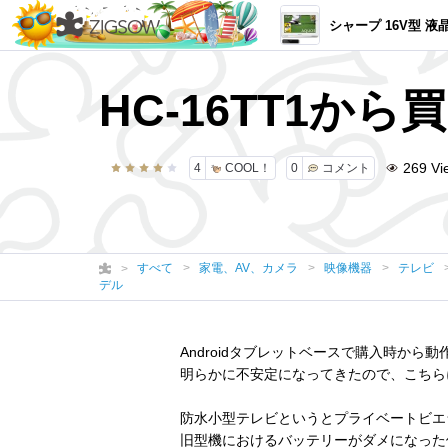
シャープ 16V型 液晶 テレビ AQUOS 2T-C16AP-W フルハイビジ
HC-16TT1から
269
Vi
4
COOL！
0
コメント
すべて
家電、AV、カメラ
映像機器
テレビ
デル
Androidタブレットベースで購入時から動
明らかに不安定になってきたので、こちら
防水小型テレビというとプライベートビエ
旧型機におけるバッテリーがダメになった個