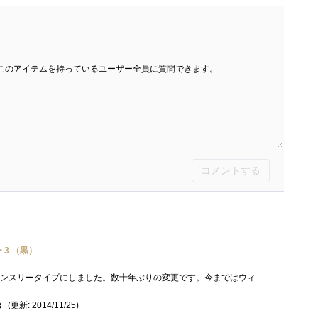
このアイテムを持っているユーザー全員に質問できます。
コメントする
 3 （黒）
2015年に使用する手帳はマンスリータイプにしました。数十年ぶりの変更です。今まではウィークタイプの同じブランドのウィック1（黒）を愛用し...
(更新: 2014/11/25)
8