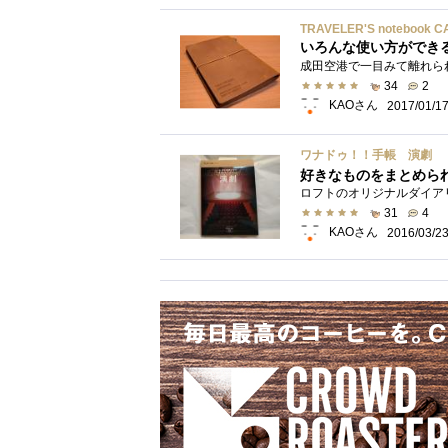
TRAVELER'S notebook 
いろんな使い方ができ
34
2
KAOさん
2017/01/1
ワナドゥ！！手帳 演劇
好きなものをまとめら
31
4
KAOさん
2016/03/2