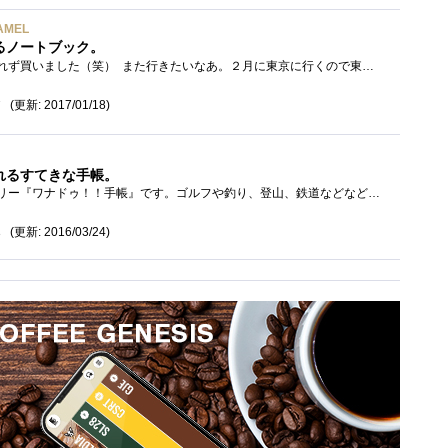
CAMEL
るノートブック。
成田空港で一目みて離れられず買いました（笑） また行きたいなあ。２月に東京に行くので東京の中目黒のお店見にいってこようと思います。�...
(更新: 2017/01/18)
7
れるすてきな手帳。
ロフトのオリジナルダイアリー『ワナドゥ！！手帳』です。ゴルフや釣り、登山、鉄道などなど好きなものをまとめられる手帳です。56種類もあり...
(更新: 2016/03/24)
3