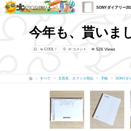
SONYダイアリー20
今年も、貰いまし
526
Views
11
COOL！
0
コメント
すべて
文房具、オフィス用品
手帳
SONYダ