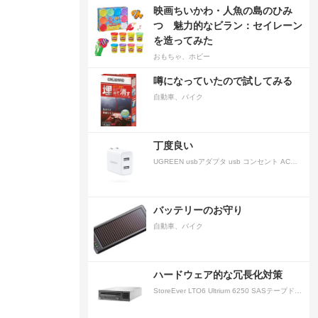
映画ちいかわ・人魚の島のひみ
つ 魅力的なビラン：セイレーン
を造ってみた
おもちゃ、ホビー
噂になっていたので試してみる
自動車、バイク
丁度良い
UGREEN usbアダプタ usb コンセント AC式充電器 3.1A PSE認証済み 折りたたみ式プラグ 2ポート
バッテリーのお守り
自動車、バイク
ハードウェア的な冗長化対策
StoreEver LTO6 Ultrium 6250 SASテープドライブ(内蔵型)