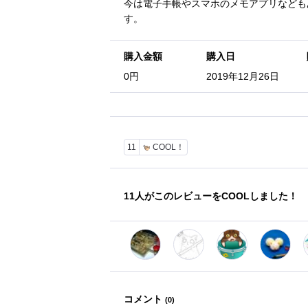
今は電子手帳やスマホのメモアプリなども
す。
購入金額
購入日
0円
2019年12月26日
11
COOL！
11
人がこのレビューをCOOLしました！
コメント
(
0
)