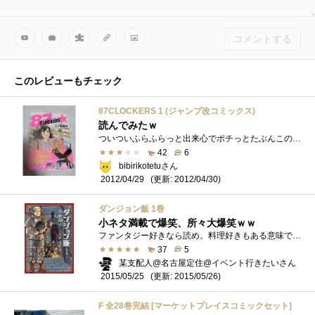
https://www.pixiv.net/novel/series/12613568
コメントする
このレビューもチェック
87CLOCKERS 1 (ジャンプ改コミックス)
読んでみたｗ
ついついふらふらっと出来心でポチっとたぶんこの猫好きなミケさんのモデルがダックさんなんだろうなぁと。それだけの理由ですw実家を出てか�...
42
6
bibirikotetuさん
(更新: 2012/04/30)
2012/04/29
ダンジョン飯 1巻
小ネタ満載で爆笑、所々大爆笑ｗｗ
ファンタジー好きなら読め。料理好きもある意味で読んどけ。両方好きなら、買え！ ってなる作品です。 2刊以降が出るのが楽しみな本です。
37
5
某支配人@名古屋定住@イベント行きたいさん
(更新: 2015/05/26)
2015/05/25
F 全28巻完結 [マーケットプレイスコミックセット]