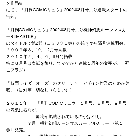
ク作品集」
にて 、「月刊COMICリュウ」2009年8月号より連載スタートの
告知。
「月刊COMICリュウ」2009年8月号より機神幻想ルーンマスカ
ーREMASTER」
のタイトルで第2部（コミック１巻）の続きから隔月連載開始。
２００９年８、10、12月号掲載
２０１０年２、４、６、8月号掲載
特に８月号は表紙を飾り、でかでかと連載１周年の文字が。（死
亡フラグ）
「仮面ライダーオーズ」のクリーチャーデザイン作業のためか休
載。（告知等一切なし（らしい））
２０１１年 「月刊COMICリュウ」１月号、５月号、８月号
の表紙に名前が。
原稿が掲載されているのかは不明。
３月 機神幻想ルーンマスカー フルカラー 〈第１
巻〉発売。