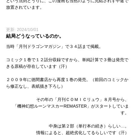
という法則どうりに、この漫画も当然のように完結されず中途で
放置されています。
更新: 2024/10/01
結局どうなっているのか。
当時「月刊ドラゴンマガジン」で３４話まで掲載。
コミック１巻で１２話分収録ですから、単純計算で３冊は発売で
きる原稿が存在しています（汗）
２００９年に徳間書店から再度１巻の発売。（前回のコミックか
ら修正なし、表紙描き下ろし）
その年
の「月刊ＣＯＭＩＣリュウ」８月号から、
「機神幻想ルーンマスカーREMASTER」がスタートしていま
す。
中身は第２部（単行本の続き）らしい…。
情報によると、超絶劣化してるらしいです（汗）