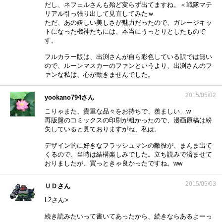
だし、ネフェルさんも殆ど変らず出てますね。＜戦隊マテ
リアル引っ張り出して見直してみたｗ
ただ、あの妖しい美しさが魅力だったので、ガレージキッ
トになった機神たちには、本当にうっとりとしたもので
す。
フルカラー版は、出渕さんが自ら彩色している訳では無い
ので、ルーンマスカーのファンというより、出渕さんのフ
ァンな私は、心が動きませんでした。
2015/05/02
yookano794さん
こりゃまた、貴重な品々をお持ちで、羨ましい…w
再版盤のコミックスの印刷が粗かったので、漫画原稿は紛
失していると見ておりますがね、私は。
デザイン的に好きなフラッシュマンの敵役が、まんま出て
くるので、当時は結構楽しみでした。立ち読みで済ませて
おりましたが、買っときゃ良かったですね。ww
2015/05/03
ＵＤさん
L2さん>
続き読みたいって書いてあったから、続きならあるよーっ