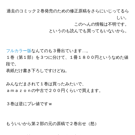
過去のコミック２巻発売のための修正原稿をさらにいじってるら
しい。
このへんの情報は不明です。
というのも読んでも買ってもいないから。
フルカラー版
なんてのも３冊出ています…。
１巻（第１部）を３つに分けて、１冊１８００円というなめた値
段で。
表紙だけ書き下ろしですけどね。
みんなだまされて１巻は買ったみたいで、
ａｍａｚｏｎの中古で２００円くらいで買えます。
３巻は逆にプレ値ですｗ
もういいから第２部の元の原稿で２巻出せ（怒）