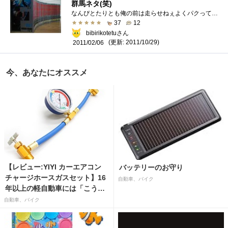
群馬ネタ(笑)
なんぴとたりとも俺の前は走らせねぇよくパクって叫んでいたものです。ストーリーは、当時の漫画には珍しくストイックなハードボイルド華や�...
37
12
bibirikotetuさん
(更新: 2011/10/29)
2011/02/06
今、あなたにオススメ
【レビュー:YIYI カーエアコン
バッテリーのお守り
チャージホースガスセット】16
自動車、バイク
年以上の軽自動車には「こうか
はばつぐんだ」が…
自動車、バイク