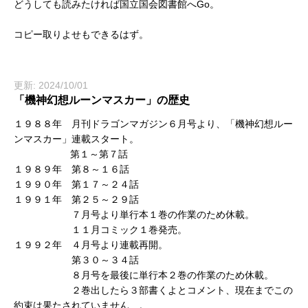
どうしても読みたければ国立国会図書館へGo。
コピー取りよせもできるはず。
更新: 2024/10/01
「機神幻想ルーンマスカー」の歴史
１９８８年 月刊ドラゴンマガジン６月号より、「機神幻想ルー
ンマスカー」連載スタート。
第１～第７話
１９８９年 第８～１６話
１９９０年 第１７～２４話
１９９１年 第２５～２９話
７月号より単行本１巻の作業のため休載。
１１月コミック１巻発売。
１９９２年 ４月号より連載再開。
第３０～３４話
８月号を最後に単行本２巻の作業のため休載。
２巻出したら３部書くよとコメント、現在までこの
約束は果たされていません…。