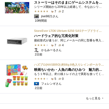
ストーリーはそのままにゲームシステムを現代化
シリーズ開始から20年以上経過して、今なおシリーズの完結が見えてこない日本ファルコムのストーリーRPG、「英雄伝説軌跡シリーズ」。シリーズ...
7
2
jive9821さん
10時間前
StoreEver LTO6 Ultrium 6250 SASテープドライブ(内蔵型)
ハードウェア的な冗長化対策
接続形式が違うが、同じメーカーの同じ型番を導入しています。製品としてのレビューは下記の方で行っています。いざ使おうとしたときに故障�...
7
4
かもみーるさん
2日前
ハズブロ(HASBRO) 約56g 8色入りレインボーカラーのプレイ・ドー、新学期用品、2才以上のプリスクールの子供向け、子供向けのアート&クラフト 粘土 ねんど、こどもの日、子供の日プレゼント
映画ちいかわ・人魚の島のひみつ 魅力的なビラン：セイレーンを造ってみた
もう１年以上、釣り銭トレイの上で異彩を放ってくれたミャクミャクのマグネット 映画ちいかわ人魚の島のひみつを鑑賞後、素敵なビランのセイ...
5
0
フェレンギさん
2日前
もっと見る