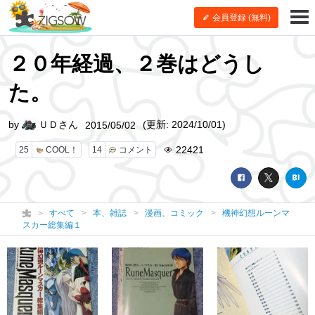
会員登録 (無料)
２０年経過、２巻はどうし
た。
by
ＵＤさん
(更新: 2024/10/01)
2015/05/02
22421
25
COOL！
14
コメント
すべて
本、雑誌
漫画、コミック
機神幻想ルーンマ
スカー総集編１