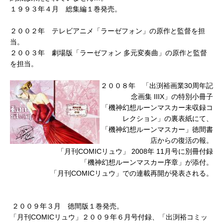
１９９３年４月 総集編１巻発売。
２００２年 テレビアニメ「ラーゼフォン」の原作と監督を担
当。
２００３年 劇場版「ラーゼフォン 多元変奏曲」の原作と監督
を担当。
２００８年 「出渕裕画業30周年記
念画集 IIIX」の特別小冊子
「機神幻想ルーンマスカー未収録コ
レクション」の裏表紙にて、
「機神幻想ルーンマスカー」徳間書
店からの復活の報。
「月刊COMICリュウ」 2008年 11月号に別冊付録
「機神幻想ルーンマスカー序章」が添付。
「月刊COMICリュウ」での連載再開が発表される。
２００９年３月 徳間版１巻発売。
「月刊COMICリュウ」２００９年６月号付録、「出渕裕コミッ