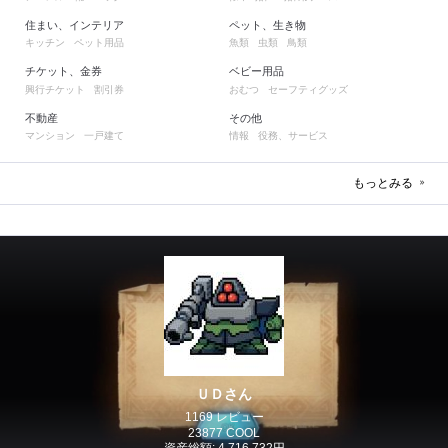
住まい、インテリア
ペット、生き物
キッチン
ペット用品
魚類
虫類
鳥類
チケット、金券
ベビー用品
興行チケット
割引券
おむつ
セーフティグッズ
不動産
その他
マンション
一戸建て
情報
役務、サービス
もっとみる
ＵＤさん
1169 レビュー
23877 COOL