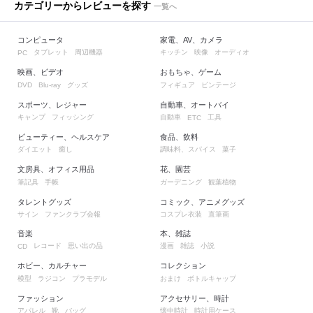
カテゴリーからレビューを探す
一覧へ
コンピュータ
家電、AV、カメラ
タブレット
周辺機器
キッチン
映像
オーディオ
PC
映画、ビデオ
おもちゃ、ゲーム
グッズ
フィギュア
ビンテージ
DVD
Blu-ray
スポーツ、レジャー
自動車、オートバイ
キャンプ
フィッシング
自動車
工具
ETC
ビューティー、ヘルスケア
食品、飲料
ダイエット
癒し
調味料、スパイス
菓子
文房具、オフィス用品
花、園芸
筆記具
手帳
ガーデニング
観葉植物
タレントグッズ
コミック、アニメグッズ
サイン
ファンクラブ会報
コスプレ衣装
直筆画
音楽
本、雑誌
レコード
思い出の品
漫画
雑誌
小説
CD
ホビー、カルチャー
コレクション
模型
ラジコン
プラモデル
おまけ
ボトルキャップ
ファッション
アクセサリー、時計
アパレル
靴
バッグ
懐中時計
時計用ケース