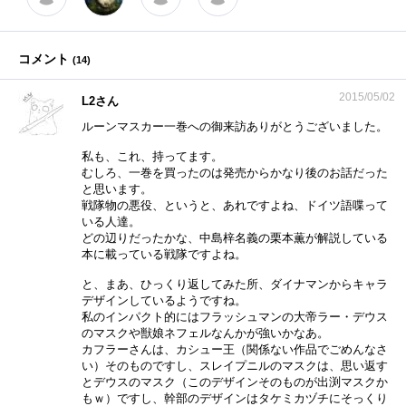
コメント
(
14
)
2015/05/02
L2さん
ルーンマスカー一巻への御来訪ありがとうございました。
私も、これ、持ってます。
むしろ、一巻を買ったのは発売からかなり後のお話だった
と思います。
戦隊物の悪役、というと、あれですよね、ドイツ語喋って
いる人達。
どの辺りだったかな、中島梓名義の栗本薫が解説している
本に載っている戦隊ですよね。
と、まあ、ひっくり返してみた所、ダイナマンからキャラ
デザインしているようですね。
私のインパクト的にはフラッシュマンの大帝ラー・デウス
のマスクや獣娘ネフェルなんかが強いかなあ。
カフラーさんは、カシュー王（関係ない作品でごめんなさ
い）そのものですし、スレイプニルのマスクは、思い返す
とデウスのマスク（このデザインそのものが出渕マスクか
もｗ）ですし、幹部のデザインはタケミカヅチにそっくり