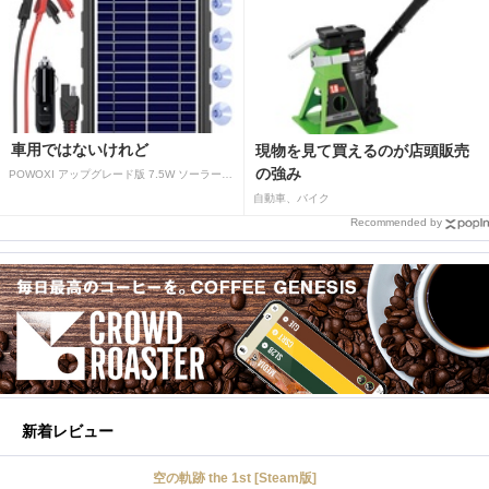
車用ではないけれど
現物を見て買えるのが店頭販売
の強み
POWOXI アップグレード版 7.5W ソーラーバッテリートリクルチャージャーメンテナー 12V ポータブル防水ソーラーパネル トリクル充電キット 車、自動車、オートバイ、ボート、マリン、RV、トレーラー、スノーモービルなど用
自動車、バイク
Recommended by
新着レビュー
空の軌跡 the 1st [Steam版]