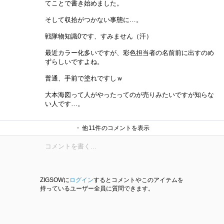
てことで書き始めました。
そして収拾がつかない事態に…。
戦隊物知識0です、すみません（汗）
最近カラー化多いですが、彩色担当者の名前前に出すのめ
ずらしいですよね。
普通、手前で塗れですしｗ
大本海図って人がやったってのが売りみたいですが知らな
い人です…。
ＵＤさん
L2さん
ＵＤさん
L2さん
他11件のコメントを表示
ＵＤさん
L2さん
宝希／無空★／むあき☆なお／みさ
宝希／無空★／むあき☆なお／みさ
ＵＤさん
ＵＤさん
宝希／無空★／むあき☆なお／みさ
と★なり／家鴨乃尾羽さん
と★なり／家鴨乃尾羽さん
と★なり／家鴨乃尾羽さん
ZIGSOWに
ログイン
するとコメントやこのアイテムを
持っているユーザー全員に質問できます。
ぶれぶれ