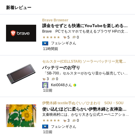
新着レビュー
Brave Browser
課金をせずとも快適にYouTubeを楽しめるようになったよ
Brave PCでもスマホでも使えるブラウザ HPの文言は 広告やトラッカーがブロックされるから、訪問するサイトをよりすっきりした表示で閲覧でき�...
5
0
フェレンギさん
11時間前
セルスター(CELLSTAR) ソーラーバッテリー充電器 SB-700 DC12V専用
バッテリーのお守り
「SB-700」セルスターがかなり昔から販売しているソーラーチャージャーです。ガッツリ充電する用ではなく待機電力(暗電流って言うらしい)対策�...
3
0
Kei0048さん
1日前
伊勢木綿 textile手ぬぐい／ひまわり SOU・SOU
使い込むほどに柔らかい伊勢木綿と友禅染の発色を楽しむ
太秦映画村には、かなり大きな公式スーベニアショップの他にも、江戸時代の町家風の飲食店や土産物店が軒を連ねておりました。 何かよいもの...
3
0
フェレンギさん
1日前