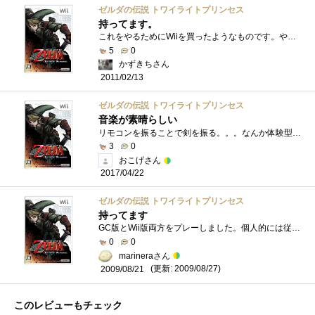
ゼルダの伝説 トワイライトプリンセス
持ってます。
これをやるためにWiiを買ったようなものです。やりこみ要素が多いので楽しめました。
5
0
かずきちさん
2011/02/13
ゼルダの伝説 トワイライトプリンセス
音楽が素晴らしい
リモコンを振ることで剣を振る。。。なんか体験型？とにかくリアルなモーションをあじわうことができます。WiiU版も発売していますがなんとな�...
3
0
おこげさん
2017/04/22
ゼルダの伝説 トワイライトプリンセス
持ってます
GC版とWii版両方をプレーしました。個人的には従来型のコントローラーの操作のほうが好みでした。両方のタイプを出したのは任天堂自身がWiiと従...
0
0
marineraさん
(更新: 2009/08/27)
2009/08/21
このレビューもチェック