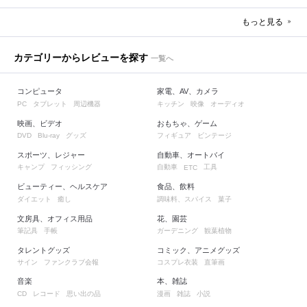
もっと見る
カテゴリーからレビューを探す
一覧へ
コンピュータ
家電、AV、カメラ
タブレット
周辺機器
キッチン
映像
オーディオ
PC
映画、ビデオ
おもちゃ、ゲーム
グッズ
フィギュア
ビンテージ
DVD
Blu-ray
スポーツ、レジャー
自動車、オートバイ
キャンプ
フィッシング
自動車
工具
ETC
ビューティー、ヘルスケア
食品、飲料
ダイエット
癒し
調味料、スパイス
菓子
文房具、オフィス用品
花、園芸
筆記具
手帳
ガーデニング
観葉植物
タレントグッズ
コミック、アニメグッズ
サイン
ファンクラブ会報
コスプレ衣装
直筆画
音楽
本、雑誌
レコード
思い出の品
漫画
雑誌
小説
CD