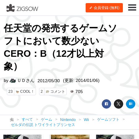
会員登録 (無料)
任天堂の発売するゲームソ
フトにおいて数少ない
CERO：B（12才以上対
象）
by
ＵＤさん
(更新: 2014/01/06)
2012/05/30
705
23
COOL！
2
コメント
すべて
ゲーム
ゲームソフト
Nintendo
Wii
ゼルダの伝説 トワイライトプリンセス