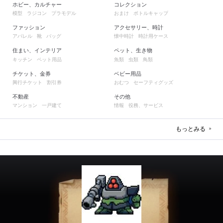
ホビー、カルチャー
コレクション
模型
ラジコン
プラモデル
おまけ
ボトルキャップ
ファッション
アクセサリー、時計
アパレル
靴
バッグ
懐中時計
時計用ケース
住まい、インテリア
ペット、生き物
キッチン
ペット用品
魚類
虫類
鳥類
チケット、金券
ベビー用品
興行チケット
割引券
おむつ
セーフティグッズ
不動産
その他
マンション
一戸建て
情報
役務、サービス
もっとみる