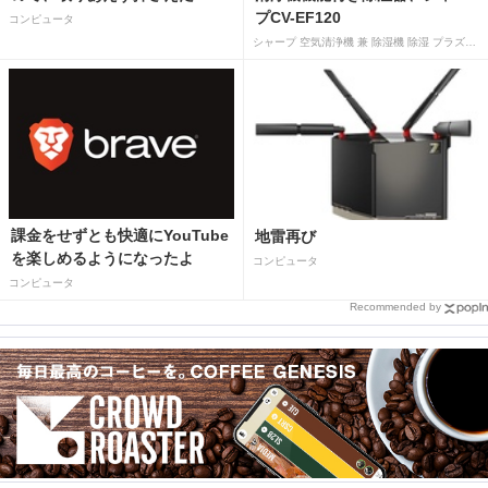
プCV-EF120
コンピュータ
シャープ 空気清浄機 兼 除湿機 除湿 プラズマクラスター 7000 除湿 12L 空気清浄 15畳 ホワイト CV-EF120-W
課金をせずとも快適にYouTube
地雷再び
を楽しめるようになったよ
コンピュータ
コンピュータ
Recommended by