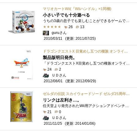
マリオカートWii(「Wiiハンドル」×1同梱)
小さい子でも十分遊べる
うちの3歳の息子でも楽しむことができるゲームです。ほとんど付属のハンドルで操作できるため難しい操作がないのがいい！！男の子は車とかが�...
26
13
guruさん
(更新: 2011/07/25)
2010/03/11
ドラゴンクエストX 目覚めし五つの種族 オンライン ベータテスト版
製品版明日発売。
「ドラゴンクエストX目覚めし五つの種族オンラインベータテスト版（WiiUSBメモリー同梱版）」です。４月に選ばれたけど、結局１回も(汗)守秘義�...
24
2
ＵＤさん
(更新: 2012/09/29)
2012/08/01
ゼルダの伝説 スカイウォードソード ゼルダ25周年パック
リンクは左利き…。
任天堂より発売されたWii用アクションアドベンチャーゲーム『ゼルダの伝説スカイウォードソード』です。『トワイライトプリンセス』以来5年ぶ�...
21
0
ＵＤさん
(更新: 2014/01/06)
2011/11/25