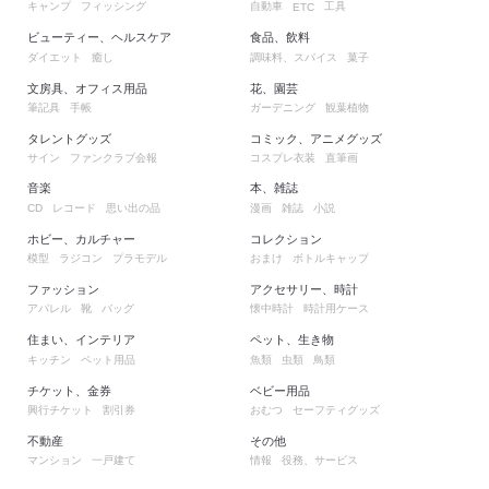
キャンプ
フィッシング
自動車
工具
ETC
ビューティー、ヘルスケア
食品、飲料
ダイエット
癒し
調味料、スパイス
菓子
文房具、オフィス用品
花、園芸
筆記具
手帳
ガーデニング
観葉植物
タレントグッズ
コミック、アニメグッズ
サイン
ファンクラブ会報
コスプレ衣装
直筆画
音楽
本、雑誌
レコード
思い出の品
漫画
雑誌
小説
CD
ホビー、カルチャー
コレクション
模型
ラジコン
プラモデル
おまけ
ボトルキャップ
ファッション
アクセサリー、時計
アパレル
靴
バッグ
懐中時計
時計用ケース
住まい、インテリア
ペット、生き物
キッチン
ペット用品
魚類
虫類
鳥類
チケット、金券
ベビー用品
興行チケット
割引券
おむつ
セーフティグッズ
不動産
その他
マンション
一戸建て
情報
役務、サービス