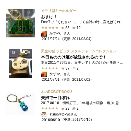
メモリ型キーホルダー
おまけ！
FreeTで『ください！』って会計の時に言えばくれるとツイッターに書いてあったので、ちょっとよってもらってきました！意外といい出来ですねｗ...
53
12
かずや。さん
(更新: 2011/08/04)
2011/07/24
天空の城 ラピュタ メタルチャームコレクション
本日もののけ姫が放送されるので！
本日2011年7月1日、日テレでもののけ姫が放送されるということで、ジブリつながりの登録でございます！メタルチャームコレクションのロボット�...
37
2
かずや。さん
(更新: 2011/07/02)
2011/07/01
木のROBOT BOKU
夫婦で一目ぼれ
2017.06.16 情報訂正、1年超後の画像 追加 息子の春休みに行った「箱根北原おもちゃミュージアム」で購入しました。 陳列されているモノは、...
23
2
atsuo@tokyoさん
(更新: 2017/06/16)
2016/06/10