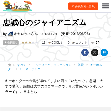
会員登録 (無料)
忠誠心のジャイアニズム
by
オセロットさん
(更新: 2013/06/26)
2013/06/26
79
13
COOL！
0
コメント
会員限定
すべて
アンティーク、コレクション
雑貨
キーホル
ダー
UC キーホルダー
キーホルダーの金具が壊れてしまい困っていたので， 急遽，大
学で購入． 絵柄は大学のロゴマークで，青と黄色がシンボルカ
ラーです． 日本とち...