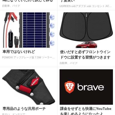
噂になっていたので試してみる
丁度良い
自動車、バイク
UGREEN usbアダプタ usb コンセント AC式充電器 3.1A PSE認証済み 折りたたみ式プラグ 2ポート
車用ではないけれど
使いだすと必ずフロントウイン
ドウに設置する習慣がつきます
POWOXI アップグレード版 7.5W ソーラーバッテリートリクルチャージャーメンテナー 12V ポータブル防水ソーラーパネル トリクル充電キット 車、自動車、オートバイ、ボート、マリン、RV、トレーラー、スノーモービルなど用
自動車、バイク
専用品のような汎用ポーチ
課金をせずとも快適にYouTube
を楽しめるようになったよ
住まい、インテリア