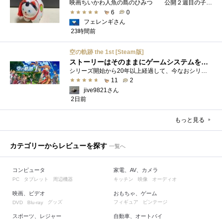
映画ちいかわ人魚の島のひみつ 公開２週目の子どもさんの来場が制限されているレイトショーでも満席でしたし新たにボンドロシールの来場�...
6
0
フェレンギさん
23時間前
空の軌跡 the 1st [Steam版]
ストーリーはそのままにゲームシステムを現代化
シリーズ開始から20年以上経過して、今なおシリーズの完結が見えてこない日本ファルコムのストーリーRPG、「英雄伝説軌跡シリーズ」。シリーズ...
11
2
jive9821さん
2日前
もっと見る
カテゴリーからレビューを探す
一覧へ
コンピュータ
家電、AV、カメラ
タブレット
周辺機器
キッチン
映像
オーディオ
PC
映画、ビデオ
おもちゃ、ゲーム
グッズ
フィギュア
ビンテージ
DVD
Blu-ray
スポーツ、レジャー
自動車、オートバイ