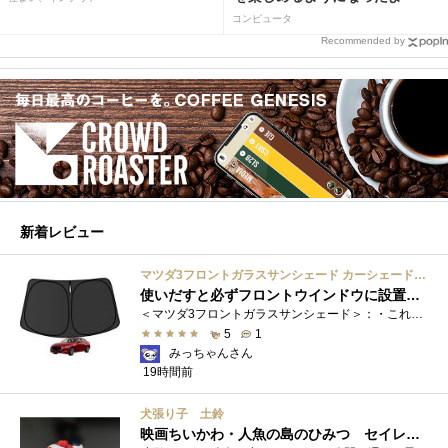
コンピュータ
Recommended by
新着レビュー
マツダ3フロントガラスサンシェード カーシェード 車用 フロントウィンドウさんしえーど 遮光 断熱 カスタムパーツ 車種専用設計 折り畳み式 取付簡単 収納袋付き
使いだすと必ずフロントウインドウに設置する習慣がつきます
＜マツダ3フロントガラスサンシェード＞：・これまで使用していたサンシェードでも使用できるのですが、車内に蛇腹に畳んだサンシェード は�...
5
1
みっちゃんさん
19時間前
犬張り子 土鈴
映画ちいかわ・人魚の島のひみつ セイレーンのモデルは犬だった？