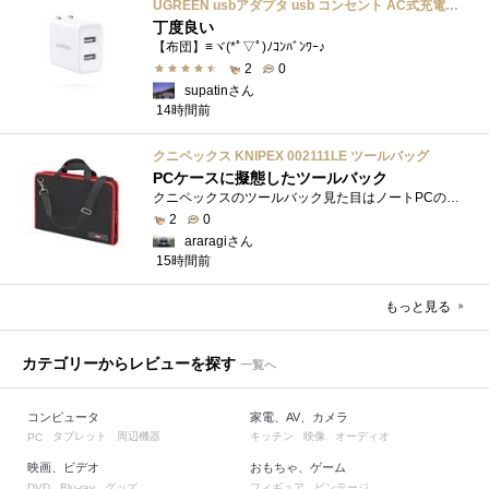
UGREEN usbアダプタ usb コンセント AC式充電器 3.1A PSE認証済み 折りたたみ式プラグ 2ポート
丁度良い
【布団】≡ヾ(*ﾟ▽ﾟ)ﾉｺﾝﾊﾞﾝﾜｰ♪
2
0
supatinさん
14時間前
クニペックス KNIPEX 002111LE ツールバッグ
PCケースに擬態したツールバック
クニペックスのツールバック見た目はノートPCのバックみたい。中には工具を入れるポケットや工具を固定するゴムバンドが付いています。
2
0
araragiさん
15時間前
もっと見る
カテゴリーからレビューを探す
一覧へ
コンピュータ
家電、AV、カメラ
タブレット
周辺機器
キッチン
映像
オーディオ
PC
映画、ビデオ
おもちゃ、ゲーム
グッズ
フィギュア
ビンテージ
DVD
Blu-ray