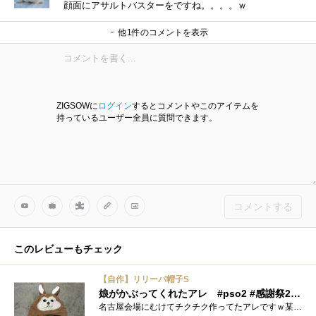
顔面にアサルトバスターをですね。。。。ｗ
他1件のコメントを表示
ふじしろ♪さん
ZIGSOWに
ログイン
するとコメントやこのアイテムを
持っているユーザー全員に質問できます。
コメントする
このレビューもチェック
【自作】リリーパ帽子S
娘がかぶってくれたアレ #pso2 #感謝祭2013
名古屋会場にむけてチクチク作ってたアレですｗ某UDさんにはパチモン臭いと言われましたがだってパチモンだもーん(開き直り)公式でなんかリリ�...