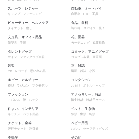
スポーツ、レジャー
自動車、オートバイ
キャンプ
フィッシング
自動車
工具
ETC
ビューティー、ヘルスケア
食品、飲料
ダイエット
癒し
調味料、スパイス
菓子
文房具、オフィス用品
花、園芸
筆記具
手帳
ガーデニング
観葉植物
タレントグッズ
コミック、アニメグッズ
サイン
ファンクラブ会報
コスプレ衣装
直筆画
音楽
本、雑誌
レコード
思い出の品
漫画
雑誌
小説
CD
ホビー、カルチャー
コレクション
模型
ラジコン
プラモデル
おまけ
ボトルキャップ
ファッション
アクセサリー、時計
アパレル
靴
バッグ
懐中時計
時計用ケース
住まい、インテリア
ペット、生き物
キッチン
ペット用品
魚類
虫類
鳥類
チケット、金券
ベビー用品
興行チケット
割引券
おむつ
セーフティグッズ
不動産
その他