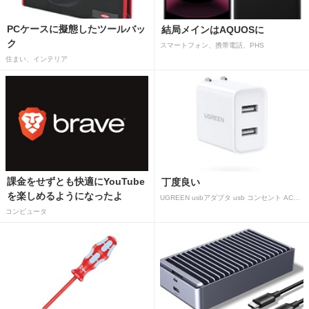
PCケースに擬態したツールバッ
結局メインはAQUOSに
ク
スマートフォン、携帯電話、PHS
住まい、インテリア
課金をせずとも快適にYouTube
丁度良い
を楽しめるようになったよ
UGREEN usbアダプタ usb コンセント AC式充電器 3.1A PSE認証済み 折りたたみ式プラグ 2ポート
コンピュータ