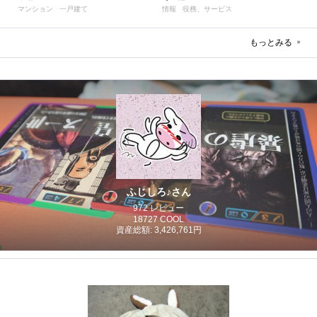
マンション
一戸建て
情報
役務、サービス
もっとみる
ふじしろ♪さん
972 レビュー
18727 COOL
資産総額: 3,426,761円