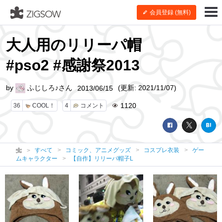
会員登録 (無料)
大人用のリリーパ帽
#pso2 #感謝祭2013
by
ふじしろ♪さん
(更新: 2021/11/07)
2013/06/15
1120
36
COOL！
4
コメント
すべて
コミック、アニメグッズ
コスプレ衣装
ゲー
ムキャラクター
【自作】リリーパ帽子L