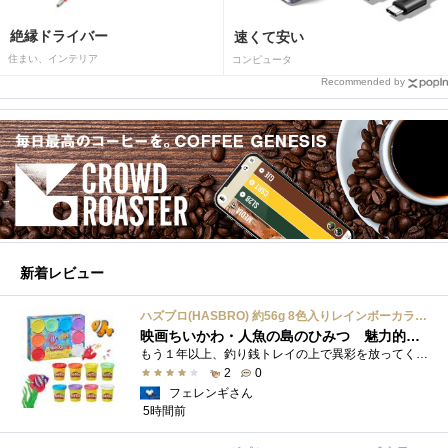
絶縁ドライバー
速くて安い
住まい、インテリア
コンピュータ
Recommended by
新着レビュー
ハズブロ(HASBRO) 約56g 8色入りレインボーカラーのプレイ・ドー、新学期用品、2才以上のプリスクールの子供向け、子供向けのアート&クラフト 粘土 ねんど、こどもの日、子供の日プレゼント
映画ちいかわ・人魚の島のひみつ 魅力的なビラン：セイレーンを造ってみた
もう１年以上、釣り銭トレイの上で異彩を放ってくれたミャクミャクのマグネット 映画ちいかわ人魚の島のひみつを鑑賞後、素敵なビランのセイ...
2
0
フェレンギさん
5時間前