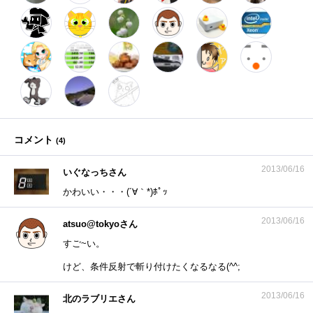
コメント
(
4
)
2013/06/16
いぐなっちさん
かわいい・・・(´∀｀*)ﾎﾟｯ
2013/06/16
atsuo@tokyoさん
すご~い。
けど、条件反射で斬り付けたくなるなる(^^;
2013/06/16
北のラブリエさん