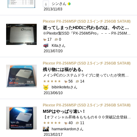
シンさん
2013/11/03
Plextor PX-256M5P (SSD 2.5インチ 256GB SATAIII)
逝ってしまったHDDに代わるのは、今のところこれしかない。生き返ります。TLC品は用途にご注意を！
※Plextor製SSD『PX-256M5Pro』－－－PX-256M5Pの品名変更・先日逝ってしまったHDDの代わりにSSD化を遂行。 ※SSDもベンチマーク値の競争が一段落、円安�...
17
0
Kitaさん
2013/07/20
Plextor PX-256M5P (SSD 2.5インチ 256GB SATAIII)
残り物には福がある。
メインPCのシステムドライブに使っていたが突然お亡くなりになってしまいサポート対応をしてもらっている期間メインPCが使えないのも不便だと�...
56
14
bibirikotetuさん
2013/06/10
Plextor PX-256M5P (SSD 2.5インチ 256GB SATAIII)
M5Pはやっぱり速い！
【オフィシャル昇格＆もちもの６００突破記念登録？】期待されてしまったので，もちもの６０６個目を兼ねて，記念レビューします．※もちも�...
40
11
harmankardonさん
2013/02/17