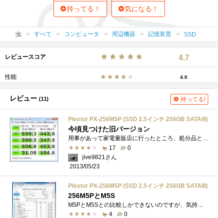
持ってる！
気になる！
すべて
コンピュータ
周辺機器
記憶装置
SSD
レビュースコア
4.7
性能
4.0
レビュー
(11)
持ってる!
Plextor PX-256M5P (SSD 2.5インチ 256GB SATAIII)
今頃見つけた旧バージョン
用事があって家電量販店に行ったところ、処分品として並んでいた品です。表示価格は19,800円と、この製品の最近の価格としては安いというレベ�...
17
0
jive9821さん
2013/05/23
Plextor PX-256M5P (SSD 2.5インチ 256GB SATAIII)
256M5PとM5S
M5PとM5Sとの比較しかできないのですが、気持ちですが、M5Pの方が気持ち起動等はあまり変わらない様な感じですが、瞬間というか、応答というか�...
4
0