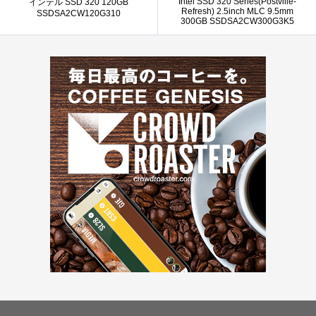
Intel SSD 320 Series(Postville-
インテル SSD 320 120GB
Refresh) 2.5inch MLC 9.5mm
SSDSA2CW120G310
300GB SSDSA2CW300G3K5