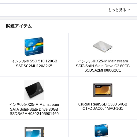
もっと見る
関連アイテム
インテル® SSD 510 120GB
インテル® X25-M Mainstream
SSDSC2MH120A2K5
SATA Solid-State Drive G2 80GB
SSDSA2MH080G2C1
Crucial RealSSD C300 64GB
インテル® X25-M Mainstream
CTFDDAC064MAG-1G1
SATA Solid-State Drive 80GB
SSDSA2MH080G105901460