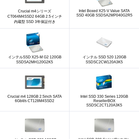
Intel Boxed X25-V Value SATA
Crucial m4シリーズ
SSD 40GB SSDSA2MP040G2R5
CT064M4SSD2 64GB 2.5インチ
内蔵型 SSD 3年保証付き
インテルSSD X25-M G2 120GB
インテル SSD 520 120GB
SSDSA2MH120G2K5
SSDSC2CW120A3K5
Crucial m4 128GB 2.5inch SATA
Intel SSD 330 Series 120GB
6Gbit/s CT128M4SSD2
ResellerBOX
SSDSC2CT120A3K5