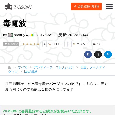
会員登録 (無料)
毒電波
by
shaftさん
(更新: 2012/06/14)
2012/06/14
90
4
COOL！
0
コメント
会員限定
すべて
アンティーク、コレクション
広告、ノベルティ
グッズ
Leaf 紙袋
月島 瑠璃子 が水着を着たバージョンの物です こちらは、表も
裏も同じなので画像は１枚のみにしてます
ZIGSOWに会員登録すると続きがお読みいただけます。