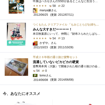
中身はハカセさんのSSDがあるとこんなに生活うるおうんだぜヤッホーって四コマとジグソーの皆さまのSSDレビューが掲載されていました。イベン�...
58
22
manya嫁さん
(更新: 2012/07/11)
2012/06/25
つくもたん クリアファイル 「もみじとらびお姉ちゃんとつくもたん」Ver
みんな大すきだーーーー！
本日秋葉原にいって、仲間に『財布スられたしばらく散財できないんだ。。。』って言ったら。K『今度も面白いマザーかすからしばらくそれで気�...
54
13
かずや。さん
(更新: 2011/10/28)
2011/10/23
平成２６年桜の通り抜け貨幣セット
流通していないピカピカの硬貨
造幣局本局（大阪）で開催された桜の通り抜けの会場で販売されていた「桜の通り抜け貨幣セット」です。カバーケースの表面には、2014年の桜の�...
54
0
tomoさん
(更新: 2014/06/08)
2014/06/08
今、あなたにオススメ