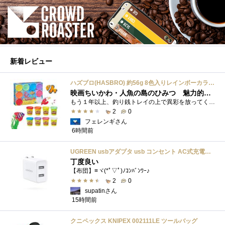
新着レビュー
ハズブロ(HASBRO) 約56g 8色入りレインボーカラーのプレイ・ドー、新学期用品、2才以上のプリスクールの子供向け、子供向けのアート&クラフト 粘土 ねんど、こどもの日、子供の日プレゼント
映画ちいかわ・人魚の島のひみつ 魅力的なビラン：セイレーンを造ってみた
もう１年以上、釣り銭トレイの上で異彩を放ってくれたミャクミャクのマグネット 映画ちいかわ人魚の島のひみつを鑑賞後、素敵なビランのセイ...
2
0
フェレンギさん
6時間前
UGREEN usbアダプタ usb コンセント AC式充電器 3.1A PSE認証済み 折りたたみ式プラグ 2ポート
丁度良い
【布団】≡ヾ(*ﾟ▽ﾟ)ﾉｺﾝﾊﾞﾝﾜｰ♪
2
0
supatinさん
15時間前
クニペックス KNIPEX 002111LE ツールバッグ