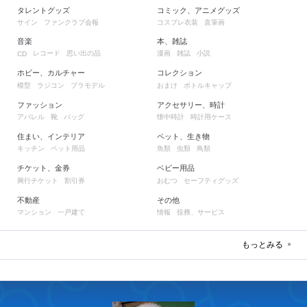
タレントグッズ
コミック、アニメグッズ
サイン
ファンクラブ会報
コスプレ衣装
直筆画
音楽
本、雑誌
レコード
思い出の品
漫画
雑誌
小説
CD
ホビー、カルチャー
コレクション
模型
ラジコン
プラモデル
おまけ
ボトルキャップ
ファッション
アクセサリー、時計
アパレル
靴
バッグ
懐中時計
時計用ケース
住まい、インテリア
ペット、生き物
キッチン
ペット用品
魚類
虫類
鳥類
チケット、金券
ベビー用品
興行チケット
割引券
おむつ
セーフティグッズ
不動産
その他
マンション
一戸建て
情報
役務、サービス
もっとみる