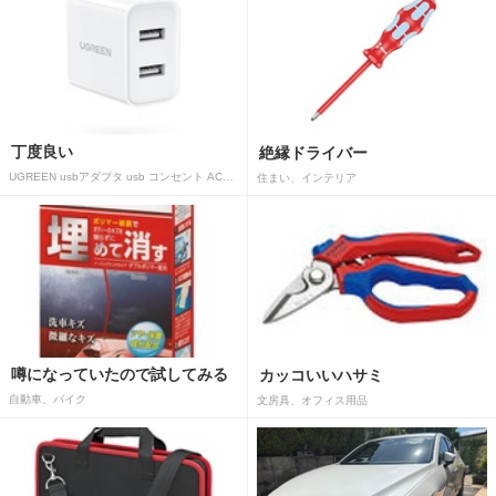
丁度良い
絶縁ドライバー
UGREEN usbアダプタ usb コンセント AC式充電器 3.1A PSE認証済み 折りたたみ式プラグ 2ポート
住まい、インテリア
噂になっていたので試してみる
カッコいいハサミ
自動車、バイク
文房具、オフィス用品