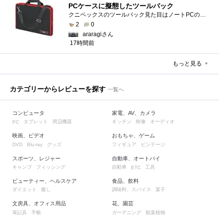
PCケースに擬態したツールバック
クニペックスのツールバック見た目はノートPCのバックみたい。中には工具を入れるポケットや工具を固定するゴムバンドが付いています。
2
0
araragiさん
17時間前
もっと見る
カテゴリーからレビューを探す
一覧へ
コンピュータ
家電、AV、カメラ
タブレット
周辺機器
キッチン
映像
オーディオ
PC
映画、ビデオ
おもちゃ、ゲーム
グッズ
フィギュア
ビンテージ
DVD
Blu-ray
スポーツ、レジャー
自動車、オートバイ
キャンプ
フィッシング
自動車
工具
ETC
ビューティー、ヘルスケア
食品、飲料
ダイエット
癒し
調味料、スパイス
菓子
文房具、オフィス用品
花、園芸
筆記具
手帳
ガーデニング
観葉植物