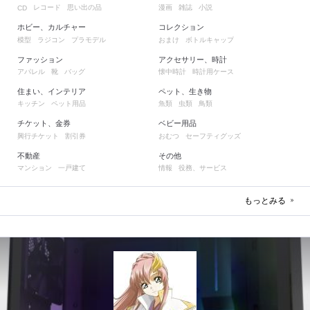
レコード
思い出の品
漫画
雑誌
小説
CD
ホビー、カルチャー
コレクション
模型
ラジコン
プラモデル
おまけ
ボトルキャップ
ファッション
アクセサリー、時計
アパレル
靴
バッグ
懐中時計
時計用ケース
住まい、インテリア
ペット、生き物
キッチン
ペット用品
魚類
虫類
鳥類
チケット、金券
ベビー用品
興行チケット
割引券
おむつ
セーフティグッズ
不動産
その他
マンション
一戸建て
情報
役務、サービス
もっとみる