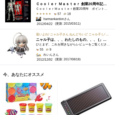
Ｃｏｏｌｅｒ Ｍａｓｔｅｒ 創業20周年記念プレゼントに当選
ＣｏｏｌｅｒＭａｓｔｅｒ創業20周年 ポイントを集めて賞品をもらおうに当選しました．”みんなで楽しもう賞”です．Facebookのアカウントが必�...
57
18
harmankardonさん
(更新: 2015/03/11)
2012/04/22
這いよれ! ニャル子さん ねんどろいど ニャル子 (ノンスケール ABS&PVC塗装済み可動フィギュア)
ニャル子は、、、わたしのもの、、、 (」・ω・)」うー!(/・ω・)/にゃー!
ひとまず、これを聞きながらレビューをご覧ください。(」・ω・)」うー!(/・ω・)/にゃー!とってもかわいいですね。ねこ口とかあほ毛もよろしい�...
55
9
れいんさん
(更新: 2017/08/18)
2012/12/02
今、あなたにオススメ