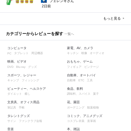
フェレンギさん
2日前
もっと見る
カテゴリーからレビューを探す
一覧へ
コンピュータ
家電、AV、カメラ
タブレット
周辺機器
キッチン
映像
オーディオ
PC
映画、ビデオ
おもちゃ、ゲーム
グッズ
フィギュア
ビンテージ
DVD
Blu-ray
スポーツ、レジャー
自動車、オートバイ
キャンプ
フィッシング
自動車
工具
ETC
ビューティー、ヘルスケア
食品、飲料
ダイエット
癒し
調味料、スパイス
菓子
文房具、オフィス用品
花、園芸
筆記具
手帳
ガーデニング
観葉植物
タレントグッズ
コミック、アニメグッズ
サイン
ファンクラブ会報
コスプレ衣装
直筆画
音楽
本、雑誌