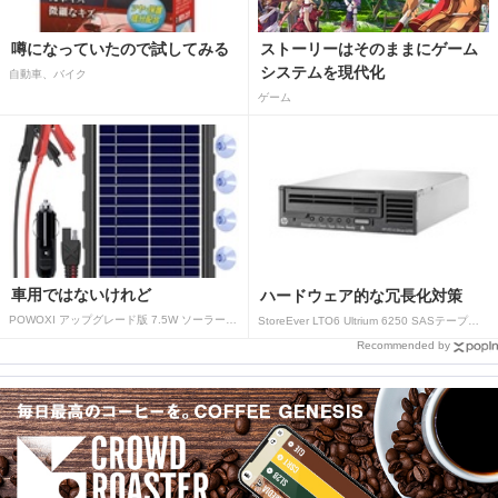
噂になっていたので試してみる
ストーリーはそのままにゲーム
システムを現代化
自動車、バイク
ゲーム
車用ではないけれど
ハードウェア的な冗長化対策
POWOXI アップグレード版 7.5W ソーラーバッテリートリクルチャージャーメンテナー 12V ポータブル防水ソーラーパネル トリクル充電キット 車、自動車、オートバイ、ボート、マリン、RV、トレーラー、スノーモービルなど用
StoreEver LTO6 Ultrium 6250 SASテープドライブ(内蔵型)
Recommended by