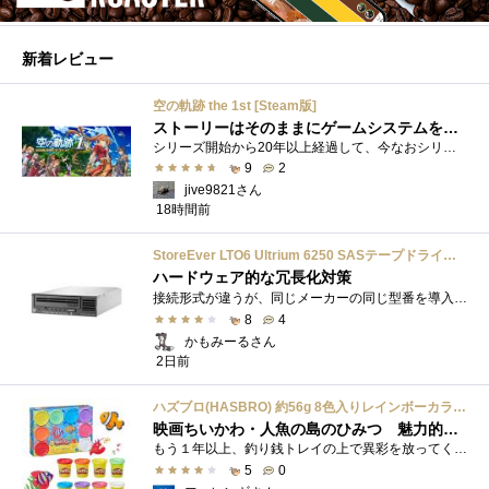
新着レビュー
空の軌跡 the 1st [Steam版]
ストーリーはそのままにゲームシステムを現代化
シリーズ開始から20年以上経過して、今なおシリーズの完結が見えてこない日本ファルコムのストーリーRPG、「英雄伝説軌跡シリーズ」。シリーズ...
9
2
jive9821さん
18時間前
StoreEver LTO6 Ultrium 6250 SASテープドライブ(内蔵型)
ハードウェア的な冗長化対策
接続形式が違うが、同じメーカーの同じ型番を導入しています。製品としてのレビューは下記の方で行っています。いざ使おうとしたときに故障�...
8
4
かもみーるさん
2日前
ハズブロ(HASBRO) 約56g 8色入りレインボーカラーのプレイ・ドー、新学期用品、2才以上のプリスクールの子供向け、子供向けのアート&クラフト 粘土 ねんど、こどもの日、子供の日プレゼント
映画ちいかわ・人魚の島のひみつ 魅力的なビラン：セイレーンを造ってみた
もう１年以上、釣り銭トレイの上で異彩を放ってくれたミャクミャクのマグネット 映画ちいかわ人魚の島のひみつを鑑賞後、素敵なビランのセイ...
5
0