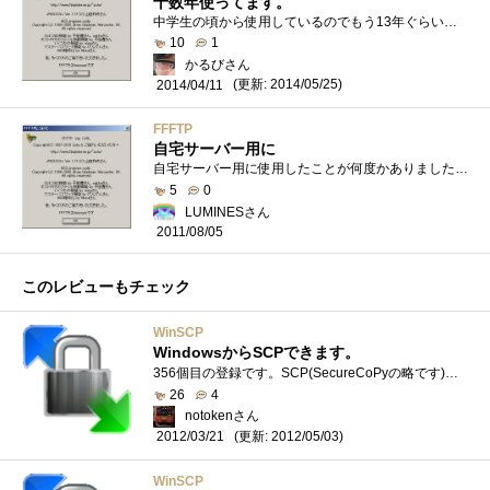
十数年使ってます。
中学生の頃から使用しているのでもう13年ぐらい使ってることになるはず。たしかもう開発は終わったんでしたっけ。問題がない限りこれからもず...
10
1
かるびさん
(更新: 2014/05/25)
2014/04/11
FFFTP
自宅サーバー用に
自宅サーバー用に使用したことが何度かありました。今は自宅サーバーをやっていないので使用する機会がありませんが（・ε・ ）定番ソフトで...
5
0
LUMINESさん
2011/08/05
このレビューもチェック
WinSCP
WindowsからSCPできます。
356個目の登録です。SCP(SecureCoPyの略です)というLinuxのコマンドがあるのですが、もちろんWindowsでは利用することができませんが、このソフトを使�...
26
4
notokenさん
(更新: 2012/05/03)
2012/03/21
WinSCP