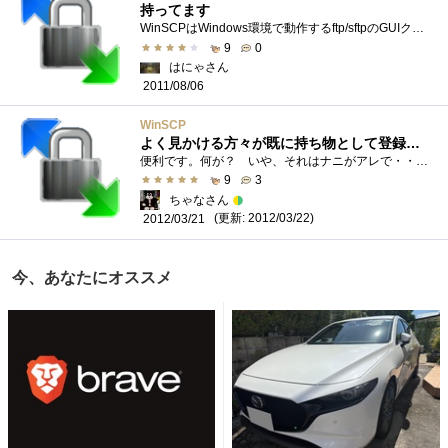
持ってます
WinSCPはWindows環境で動作するftp/sftpのGUIクライアントです。sftpだけでなくlegacyなscpもサポートしていています。面白いのはNortonCommander風の2ペイン構...
9
0
はにゃさん
2011/08/06
WinSCP
よく見かける方々が既に持ち物として登録されています(^^ゞ
便利です。何が？ いや、それはナニがアレで・・・これにパッティーを加えてwindows上では無敵。
9
3
ちゃなさん
(更新: 2012/03/22)
2012/03/21
今、あなたにオススメ