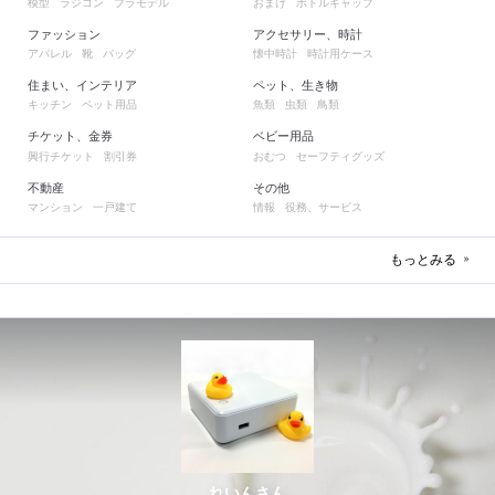
模型
ラジコン
プラモデル
おまけ
ボトルキャップ
ファッション
アクセサリー、時計
アパレル
靴
バッグ
懐中時計
時計用ケース
住まい、インテリア
ペット、生き物
キッチン
ペット用品
魚類
虫類
鳥類
チケット、金券
ベビー用品
興行チケット
割引券
おむつ
セーフティグッズ
不動産
その他
マンション
一戸建て
情報
役務、サービス
もっとみる
れいんさん