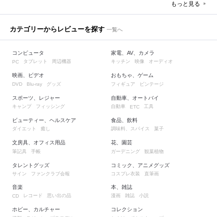
もっと見る
カテゴリーからレビューを探す
一覧へ
コンピュータ
家電、AV、カメラ
タブレット
周辺機器
キッチン
映像
オーディオ
PC
映画、ビデオ
おもちゃ、ゲーム
グッズ
フィギュア
ビンテージ
DVD
Blu-ray
スポーツ、レジャー
自動車、オートバイ
キャンプ
フィッシング
自動車
工具
ETC
ビューティー、ヘルスケア
食品、飲料
ダイエット
癒し
調味料、スパイス
菓子
文房具、オフィス用品
花、園芸
筆記具
手帳
ガーデニング
観葉植物
タレントグッズ
コミック、アニメグッズ
サイン
ファンクラブ会報
コスプレ衣装
直筆画
音楽
本、雑誌
レコード
思い出の品
漫画
雑誌
小説
CD
ホビー、カルチャー
コレクション