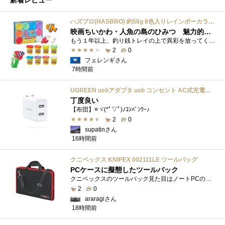
ハズブロ(HASBRO) 約56g 8色入りレインボーカラーのプレイ・ドー、新学期用品、2才以上のプリスクールの子供向け、子供向けのアート&クラフト 粘土 ねんど、こどもの日、子供の日プレゼント
映画ちいかわ・人魚の島のひみつ 魅力的なビラン：セイレーンを造ってみた
もう１年以上、釣り銭トレイの上で異彩を放ってくれたミャクミャクのマグネット 映画ちいかわ人魚の島のひみつを鑑賞後、素敵なビランのセイ...
2
0
フェレンギさん
7時間前
UGREEN usbアダプタ usb コンセント AC式充電器 3.1A PSE認証済み 折りたたみ式プラグ 2ポート
丁度良い
【布団】≡ヾ(*ﾟ▽ﾟ)ﾉｺﾝﾊﾞﾝﾜｰ♪
2
0
supatinさん
16時間前
クニペックス KNIPEX 002111LE ツールバッグ
PCケースに擬態したツールバック
クニペックスのツールバック見た目はノートPCのバックみたい。中には工具を入れるポケットや工具を固定するゴムバンドが付いています。
2
0
araragiさん
18時間前