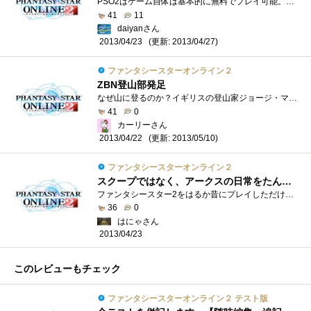
PSO2はゲーム自体は基本的に無料でプレイ可能。ソフトも無料でダウンロード出来る。 初回のインストールが完了するとアップデートが始まり、�...
41
11
daiyanさん
(更新: 2013/04/27)
2013/04/23
ファンタシースターオンライン２
ZBN登山部発足
なぜ山に登るのか？イギリスの登山家ジョージ・マロリーはこう答えた「そこに山があるからだ」日本のゲーマー カーリーはこう答えた「だっ�...
41
0
カーリーさん
(更新: 2013/05/10)
2013/04/22
ファンタシースターオンライン２
スクープではなく、アークスの日常をたんたんとお送りする番組になる予定です
ファンタシースター2をはるか昔にプレイしただけで、PSUも体験していない、そしてオンラインゲーム自体の経験がほとんど０だった私。その私が�...
36
0
はにゃさん
2013/04/23
このレビューもチェック
ファンタシースターオンライン２ テスト版