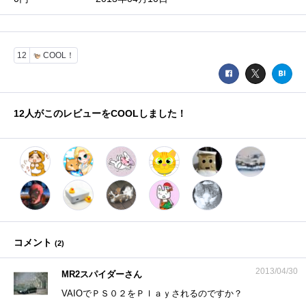
12
COOL！
12
人がこのレビューをCOOLしました！
コメント
(
2
)
2013/04/30
MR2スパイダーさん
VAIOでＰＳ０２をＰｌａｙされるのですか？