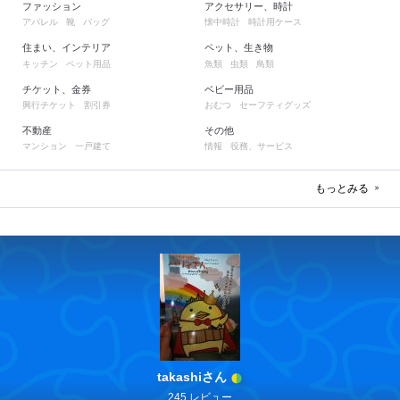
ファッション
アクセサリー、時計
アパレル
靴
バッグ
懐中時計
時計用ケース
住まい、インテリア
ペット、生き物
キッチン
ペット用品
魚類
虫類
鳥類
チケット、金券
ベビー用品
興行チケット
割引券
おむつ
セーフティグッズ
不動産
その他
マンション
一戸建て
情報
役務、サービス
もっとみる
takashiさん
245 レビュー