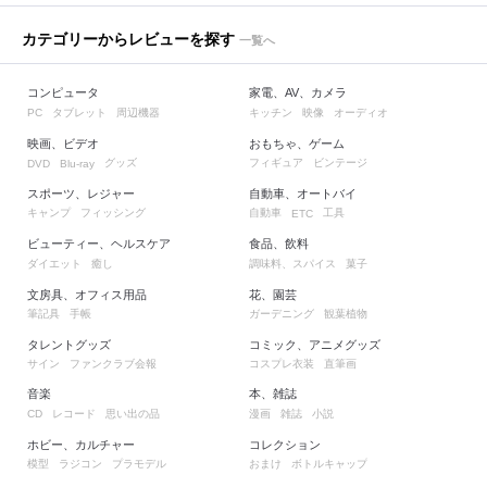
カテゴリーからレビューを探す
一覧へ
コンピュータ
家電、AV、カメラ
タブレット
周辺機器
キッチン
映像
オーディオ
PC
映画、ビデオ
おもちゃ、ゲーム
グッズ
フィギュア
ビンテージ
DVD
Blu-ray
スポーツ、レジャー
自動車、オートバイ
キャンプ
フィッシング
自動車
工具
ETC
ビューティー、ヘルスケア
食品、飲料
ダイエット
癒し
調味料、スパイス
菓子
文房具、オフィス用品
花、園芸
筆記具
手帳
ガーデニング
観葉植物
タレントグッズ
コミック、アニメグッズ
サイン
ファンクラブ会報
コスプレ衣装
直筆画
音楽
本、雑誌
レコード
思い出の品
漫画
雑誌
小説
CD
ホビー、カルチャー
コレクション
模型
ラジコン
プラモデル
おまけ
ボトルキャップ