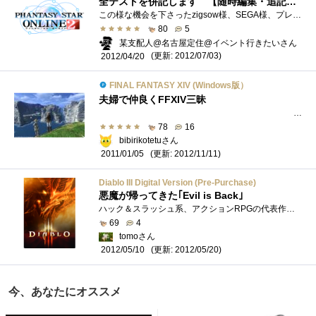
全テストを併記します 【随時編集・追記】【6/23 17:40】
この様な機会を下さったzigsow様、SEGA様、プレミアムレビュー関係者の皆々様、心より感謝申し上げますm(__)mレビューでは色々な写真や動画を使用�...
80
5
某支配人@名古屋定住@イベント行きたいさん
(更新: 2012/07/03)
2012/04/20
FINAL FANTASY XIV (Windows版）
夫婦で仲良くFFXIV三昧
最終更新日2012/11/112012/11/11終焉現行FFXIVが終焉しま�...
78
16
bibirikotetuさん
(更新: 2012/11/11)
2011/01/05
Diablo III Digital Version (Pre-Purchase)
悪魔が帰ってきた｢Evil is Back｣
ハック＆スラッシュ系、アクションRPGの代表作「Diablo」シリーズの第3弾。「DiabloIII」5月15日のローンチが迫る！！見下ろし視点で展開されるアク�...
69
4
tomoさん
(更新: 2012/05/20)
2012/05/10
今、あなたにオススメ