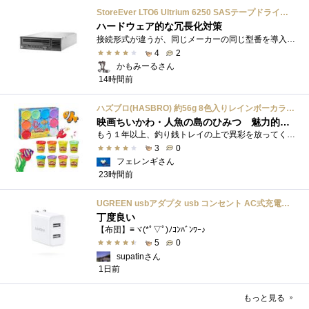
StoreEver LTO6 Ultrium 6250 SASテープドライブ(内蔵型)
ハードウェア的な冗長化対策
接続形式が違うが、同じメーカーの同じ型番を導入しています。製品としてのレビューは下記の方で行っています。いざ使おうとしたときに故障�...
4
2
かもみーるさん
14時間前
ハズブロ(HASBRO) 約56g 8色入りレインボーカラーのプレイ・ドー、新学期用品、2才以上のプリスクールの子供向け、子供向けのアート&クラフト 粘土 ねんど、こどもの日、子供の日プレゼント
映画ちいかわ・人魚の島のひみつ 魅力的なビラン：セイレーンを造ってみた
もう１年以上、釣り銭トレイの上で異彩を放ってくれたミャクミャクのマグネット 映画ちいかわ人魚の島のひみつを鑑賞後、素敵なビランのセイ...
3
0
フェレンギさん
23時間前
UGREEN usbアダプタ usb コンセント AC式充電器 3.1A PSE認証済み 折りたたみ式プラグ 2ポート
丁度良い
【布団】≡ヾ(*ﾟ▽ﾟ)ﾉｺﾝﾊﾞﾝﾜｰ♪
5
0
supatinさん
1日前
もっと見る