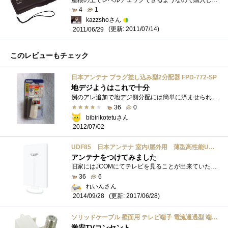
4
1
kazzshoさん
(更新: 2011/07/14)
2011/06/29
このレビューもチェック
日本アンテナ プラグ差し込み型2分配器 FPD-772-SP
地デジようはこれで十分
例のアレ追加で地デジ側分配には簡単に済ませられるコレを選択。うちではレゴのように合体しておりますｗ今のところそういった使い方でも問�...
36
0
bibirikotetuさん
2012/07/02
UDF85 日本アンテナ 室内/屋外用 薄型高性能UHFアンテナ
アンテナをつけてみました
旧家にはJCOMにてテレビを見ることが出来ていた地域なので新しい新居はJCOMなんてございませんからアンテナを別途導入なのですよ。屋上の壁につ...
36
6
れいんさん
(更新: 2017/06/28)
2014/09/28
ソリッドケーブル 壁面用 テレビ端子 電流通過型 端末タイプ シンプルＬ型ユニット
激安TVコンセント