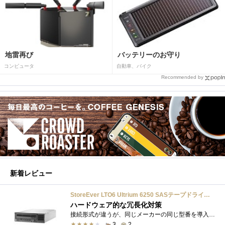
地雷再び
バッテリーのお守り
コンピュータ
自動車、バイク
Recommended by
新着レビュー
StoreEver LTO6 Ultrium 6250 SASテープドライブ(内蔵型)
ハードウェア的な冗長化対策
接続形式が違うが、同じメーカーの同じ型番を導入しています。製品としてのレビューは下記の方で行っています。いざ使おうとしたときに故障�...
3
2