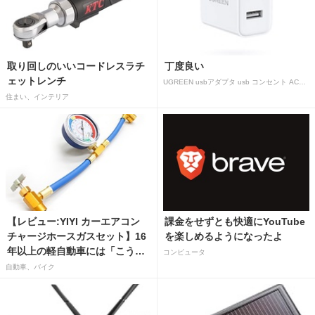
取り回しのいいコードレスラチ
丁度良い
ェットレンチ
UGREEN usbアダプタ usb コンセント AC式充電器 3.1A PSE認証済み 折りたたみ式プラグ 2ポート
住まい、インテリア
【レビュー:YIYI カーエアコン
課金をせずとも快適にYouTube
チャージホースガスセット】16
を楽しめるようになったよ
年以上の軽自動車には「こうか
コンピュータ
はばつぐんだ」が…
自動車、バイク