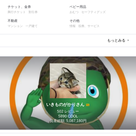
チケット、金券
ベビー用品
興行チケット
割引券
おむつ
セーフティグッズ
不動産
その他
マンション
一戸建て
情報
役務、サービス
もっとみる
いきものがかりさん
502 レビュー
5890 COOL
資産総額: 5,087,180円