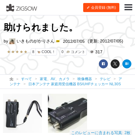
会員登録 (無料)
助けられました。
by
いきものがかりさん
(更新: 2012/07/05)
2012/07/05
317
8
COOL！
0
コメント
すべて
家電、AV、カメラ
映像機器
テレビ
ア
ンテナ
日本アンテナ 家庭用受信機器 BS/UHFチェッカー NL30S
このレビューに含まれる写真: 2枚