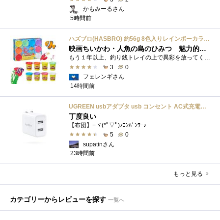
かもみーるさん
5時間前
ハズブロ(HASBRO) 約56g 8色入りレインボーカラーのプレイ・ドー、新学期用品、2才以上のプリスクールの子供向け、子供向けのアート&クラフト 粘土 ねんど、こどもの日、子供の日プレゼント
映画ちいかわ・人魚の島のひみつ 魅力的なビラン：セイレーンを造ってみた
もう１年以上、釣り銭トレイの上で異彩を放ってくれたミャクミャクのマグネット 映画ちいかわ人魚の島のひみつを鑑賞後、素敵なビランのセイ...
3
0
フェレンギさん
14時間前
UGREEN usbアダプタ usb コンセント AC式充電器 3.1A PSE認証済み 折りたたみ式プラグ 2ポート
丁度良い
【布団】≡ヾ(*ﾟ▽ﾟ)ﾉｺﾝﾊﾞﾝﾜｰ♪
5
0
supatinさん
23時間前
もっと見る
カテゴリーからレビューを探す
一覧へ