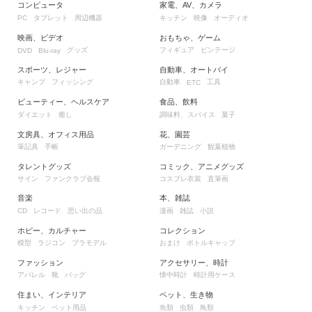
コンピュータ
家電、AV、カメラ
タブレット
周辺機器
キッチン
映像
オーディオ
PC
映画、ビデオ
おもちゃ、ゲーム
グッズ
フィギュア
ビンテージ
DVD
Blu-ray
スポーツ、レジャー
自動車、オートバイ
キャンプ
フィッシング
自動車
工具
ETC
ビューティー、ヘルスケア
食品、飲料
ダイエット
癒し
調味料、スパイス
菓子
文房具、オフィス用品
花、園芸
筆記具
手帳
ガーデニング
観葉植物
タレントグッズ
コミック、アニメグッズ
サイン
ファンクラブ会報
コスプレ衣装
直筆画
音楽
本、雑誌
レコード
思い出の品
漫画
雑誌
小説
CD
ホビー、カルチャー
コレクション
模型
ラジコン
プラモデル
おまけ
ボトルキャップ
ファッション
アクセサリー、時計
アパレル
靴
バッグ
懐中時計
時計用ケース
住まい、インテリア
ペット、生き物
キッチン
ペット用品
魚類
虫類
鳥類