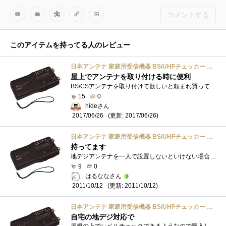
コメントする
このアイテムを持ってる人のレビュー
日本アンテナ 家庭用受信機器 BS/UHFチェッカー NL30S
屋上でアンテナを取り付ける時に便利
BS/CSアンテナを取り付けて欲しいと頼まれ買ってみました 元々アンテナ本体は使ってない物があったので、取り付けるだけですが、いちいちTVに�...
15
0
hideさん
(更新: 2017/06/26)
2017/06/26
日本アンテナ 家庭用受信機器 BS/UHFチェッカー NL30S
持ってます
地デジアンテナを一人で設置しないといけない場合に大変重宝します。電波の強さを表示してくれるため、アンテナの方向を簡単に調整できます�...
9
0
はるななさん
(更新: 2011/10/12)
2011/10/12
日本アンテナ 家庭用受信機器 BS/UHFチェッカー NL30S
自宅の地デジ対応で
屋根の上でレベルチェックできるようなので購入してみました。今週末に使ってみます。