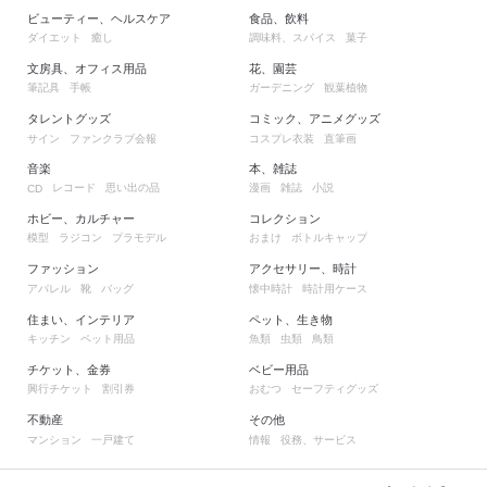
ビューティー、ヘルスケア
食品、飲料
ダイエット
癒し
調味料、スパイス
菓子
文房具、オフィス用品
花、園芸
筆記具
手帳
ガーデニング
観葉植物
タレントグッズ
コミック、アニメグッズ
サイン
ファンクラブ会報
コスプレ衣装
直筆画
音楽
本、雑誌
レコード
思い出の品
漫画
雑誌
小説
CD
ホビー、カルチャー
コレクション
模型
ラジコン
プラモデル
おまけ
ボトルキャップ
ファッション
アクセサリー、時計
アパレル
靴
バッグ
懐中時計
時計用ケース
住まい、インテリア
ペット、生き物
キッチン
ペット用品
魚類
虫類
鳥類
チケット、金券
ベビー用品
興行チケット
割引券
おむつ
セーフティグッズ
不動産
その他
マンション
一戸建て
情報
役務、サービス