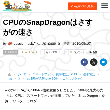
会員登録 (無料)
CPUのSnapDragonはさす
がの速さ
by
passionhackさん
(更新: 2010/08/10)
2010/08/10
50
3
COOL！
0
コメント
会員限定
すべて
スマートフォン、携帯電話、PHS
携帯電話
au BRAVIA Phone S004 オニキスブラック
au
S
auのW63CAからS004へ機種変更をしました。 S004の最大の売
りは、CPU。 スマートフォンが採用していた「SnapDragon」を
持っている。 これが...