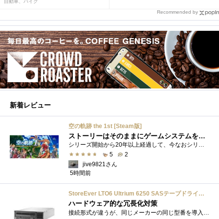
はばつぐんだ」が…
自動車、バイク
Recommended by
新着レビュー
空の軌跡 the 1st [Steam版]
ストーリーはそのままにゲームシステムを現代化
シリーズ開始から20年以上経過して、今なおシリーズの完結が見えてこない日本ファルコムのストーリーRPG、「英雄伝説軌跡シリーズ」。シリーズ...
5
2
jive9821さん
5時間前
StoreEver LTO6 Ultrium 6250 SASテープドライブ(内蔵型)
ハードウェア的な冗長化対策
接続形式が違うが、同じメーカーの同じ型番を導入しています。製品としてのレビューは下記の方で行っています。いざ使おうとしたときに故障�...