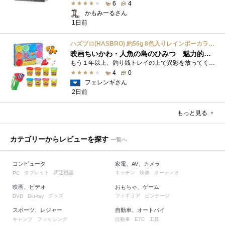
6
4
かもみーるさん
1日前
ハズブロ(HASBRO) 約56g 8色入りレインボーカラーのプレイ・ドー、新学期用品、2才以上のプリスクールの子供向け、子供向けのアート&クラフト 粘土 ねんど、こどもの日、子供の日プレゼント
映画ちいかわ・人魚の島のひみつ 魅力的なビラン：セイレーンを造ってみた
もう１年以上、釣り銭トレイの上で異彩を放ってくれたミャクミャクのマグネット 映画ちいかわ人魚の島のひみつを鑑賞後、素敵なビランのセイ...
4
0
フェレンギさん
2日前
もっと見る
カテゴリーからレビューを探す
一覧へ
コンピュータ
家電、AV、カメラ
タブレット
周辺機器
キッチン
映像
オーディオ
PC
映画、ビデオ
おもちゃ、ゲーム
グッズ
フィギュア
ビンテージ
DVD
Blu-ray
スポーツ、レジャー
自動車、オートバイ
キャンプ
フィッシング
自動車
工具
ETC