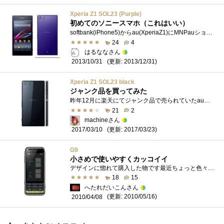
Xperia Z1 SOL23 (Purple)
初めてのソニースマホ（これはいい）
softbank(iPhone5)からau(XperiaZ1)にMNPauショップで頭金詐欺、在庫が品薄と言うことも有り、auオンラインショップを始めて利用してみることにする。注�...
24
4
はるななさん
(更新: 2013/12/31)
2013/10/31
Xperia Z1 SOL23 black
ジャンク品を買ってみた
昨年12月に楽天にてジャンク品で売られていたau版の『XperiaZ1』を買ってみました。200円OFFのクーポンが有ったので、3,920円のところ、3,720円で購入�...
21
2
machineさん
(更新: 2017/03/23)
2017/03/10
G9
小さめで使いやすくカッコイイ
デザインに惚れて購入した物です最近ちょっと色々ありまして水没して修理(新品交換)から戻ってきたので登録してみました持ち歩いて使用したり...
18
15
へたれだいこんさん
(更新: 2010/05/16)
2010/04/08