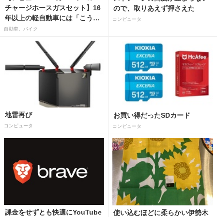
チャージホースガスセット】16
ので、取りあえず押さえた
年以上の軽自動車には「こうか
コンピュータ
はばつぐんだ」が…
自動車、バイク
地雷再び
お買い得だったSDカード
コンピュータ
コンピュータ
課金をせずとも快適にYouTube
使い込むほどに柔らかい伊勢木