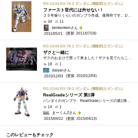
RG 1/144 RX-78-2 ガンダム (機動戦士ガンダム)
ファースト世代には外せない！
２５年振りくらいのガンプラ作成、復帰作です。1/144スケールなのに、相当のパーツ数（207パーツ）がある。ただ、米粒くらいのパーツもあるので...
34
11
kenkenkenさん
(更新: 2011/07/18)
2011/05/21
RG 1/144 RX-78-2 ガンダム (機動戦士ガンダム)
ザクと一緒に
ザクのおまけで買って来ました！ザクを見てたらこっちも欲しくなってしまいまして…さて、土日で手を付けてみるかな。
18
1
daiyanさん
(更新: 2010/12/04)
2010/12/03
RG 1/144 RX-78-2 ガンダム (機動戦士ガンダム)
RealGradeシリーズ 第1弾
バンダイのガンプラ、RealGradeシリーズの第1弾、RX-78-2ガンダムです。 お台場に設置された1/1ガンダムを1/144にしたもので、最初のお台場とその後�...
14
1
まーくんZさん
(更新: 2015/04/13)
2015/04/12
このレビューもチェック