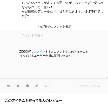
ちっさいパーツが多くて大変ですが、ちょっとずつ楽しみ
ながら作って下さい！
ただ最後のデカール貼り、目と肩にきます。ほぼ修行でし
た(^^;
他7件のコメントを表示
メルさん
ryo157さん
メルさん
トム様さん
メルさん
ひろよしさん
メルさん
ZIGSOWに
ログイン
するとコメントやこのアイテムを
持っているユーザー全員に質問できます。
コメントする
このアイテムを持ってる人のレビュー