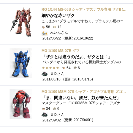
RG 1/144 MS-06S シャア・アズナブル専用 ザクII (機動戦士ガンダム)
細やかな赤いザク
こっまかいプラモデルですねぇ。プラモデル用のニッパーとか工具がないと、イライラするぐらいライナーから取り外すのに苦労します。それで�...
58
12
れいんさん
(更新: 2016/10/22)
2012/06/22
MG 1/100 MS-07B グフ
「ザクとは違うのだよ、ザクとは！」
バンダイから発売されている機動戦士ガンダムのガンプラ マスターグレード（MG）シリーズの1/100MS-07Bグフです。
54
6
ＵＤさん
(更新: 2018/01/15)
2011/08/16
MG 1/100 MSM-07S シャア・アズナブル専用 ズゴック (機動戦士ガンダム)
「ま、間違いない。奴だ、奴が来たんだ」
マスターグレード1/100MSM-07Sシャア・アズナブル専用ズゴックです。これをかっこいいと思えるのは、幼少期の刷り込みだと思われます(汗)新デザイ...
34
6
ＵＤさん
(更新: 2017/04/01)
2012/09/02