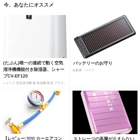
今、あなたにオススメ
(たぶん)唯一の連続で動く空気
バッテリーのお守り
清浄機機能付き除湿器、シャー
自動車、バイク
プCV-EF120
シャープ 空気清浄機 兼 除湿機 除湿 プラズマクラスター 7000 除湿 12L 空気清浄 15畳 ホワイト CV-EF120-W
【レビュー:YIYI カーエアコン
ストレージの高騰が止まらない