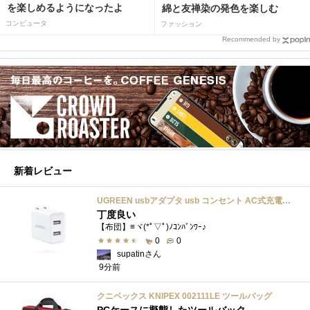
を楽しめるようになったよ
綿と友禅染の発色を楽しむ
コンピュータ
ファッション
Recommended by
新着レビュー
UGREEN usbアダプタ usb コンセント AC式充電器 3.1A PSE認証済み 折りたたみ式プラグ 2ポート
丁度良い
【布団】≡ヾ(*ﾟ▽ﾟ)ﾉｺﾝﾊﾞﾝﾜｰ♪
0
0
supatinさん
9分前
クニペックス KNIPEX 002111LE ツールバッグ
PCケースに擬態したツールバック