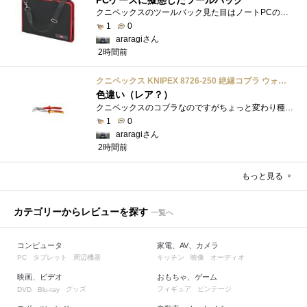
クニペックスのツールバック見た目はノートPCのバックみたい。中には工具を入れるポケットや工具を固定するゴムバンドが付いています。
1
0
araragiさん
2時間前
クニペックス KNIPEX 8726-250 絶縁コブラ ウォーターポンププライヤー 1000V
色違い（レア？）
クニペックスのコブラなのですがちょっと変わり種の電気工事用の絶縁コブラになります。グリップ部分が絶縁仕様になっているだけで普通の用�...
1
0
araragiさん
2時間前
もっと見る
カテゴリーからレビューを探す
一覧へ
コンピュータ
家電、AV、カメラ
タブレット
周辺機器
キッチン
映像
オーディオ
PC
映画、ビデオ
おもちゃ、ゲーム
グッズ
フィギュア
ビンテージ
DVD
Blu-ray