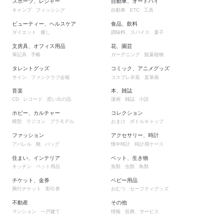
スポーツ、レジャー
自動車、オートバイ
キャンプ
フィッシング
自動車
工具
ETC
ビューティー、ヘルスケア
食品、飲料
ダイエット
癒し
調味料、スパイス
菓子
文房具、オフィス用品
花、園芸
筆記具
手帳
ガーデニング
観葉植物
タレントグッズ
コミック、アニメグッズ
サイン
ファンクラブ会報
コスプレ衣装
直筆画
音楽
本、雑誌
レコード
思い出の品
漫画
雑誌
小説
CD
ホビー、カルチャー
コレクション
模型
ラジコン
プラモデル
おまけ
ボトルキャップ
ファッション
アクセサリー、時計
アパレル
靴
バッグ
懐中時計
時計用ケース
住まい、インテリア
ペット、生き物
キッチン
ペット用品
魚類
虫類
鳥類
チケット、金券
ベビー用品
興行チケット
割引券
おむつ
セーフティグッズ
不動産
その他
マンション
一戸建て
情報
役務、サービス