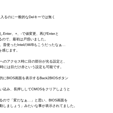
Sに入るのに一般的なDelキーでは無く
ter、+、-で値変更、再びEnterと
ってるので、最初は戸惑いました。
使ったIntelのM/Bもこうだったなぁ…
勢を感じます。
Dへのアクセス時に目の部分が光る設定と、
ス時には目だけ赤という設定も可能です。
BIOS画面を表示するBack2BIOSボタン
い込み、長押ししてCMOSをクリアしようと
るので「変だなぁ…」と思い、BIOS画面を
起動しましょう」みたいな事が表示されてました。