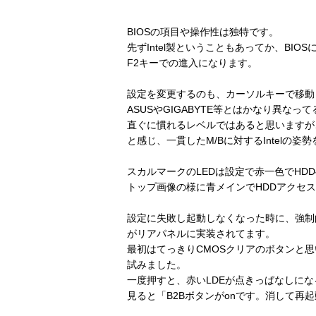
BIOSの項目や操作性は独特です。
先ずIntel製ということもあってか、BIO
F2キーでの進入になります。
設定を変更するのも、カーソルキーで移動しEn
ASUSやGIGABYTE等とはかなり異な
直ぐに慣れるレベルではあると思いますが、昔
と感じ、一貫したM/Bに対するIntelの姿
スカルマークのLEDは設定で赤一色でHD
トップ画像の様に青メインでHDDアクセ
設定に失敗し起動しなくなった時に、強制的に
がリアパネルに実装されてます。
最初はてっきりCMOSクリアのボタンと思
試みました。
一度押すと、赤いLDEが点きっぱなしにな
見ると「B2Bボタンがonです。消して再