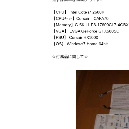
【CPU】 Intel Cote i7 2600K
【CPUｸｰﾗｰ】Corsair CAFA70
【Memory】G.SKILL F3-17600CL7-4GB
【VGA】 EVGA GeForce GTX580SC
【PSU】 Corsair HX1000
【OS】 Windows7 Home 64bit
☆付属品に関して☆