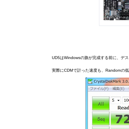
UD5はWindowsの旗が完成する前に、
実際にCDMで計った速度も、Randomの