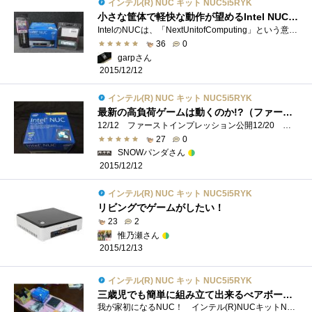
インテル(R) NUC キット NUC5i5RYK
小さな筐体で軽快な動作が望めるIntel NUCはマインクラフトにもってこいのパソコンですよ！
IntelのNUCは、「NextUnitofComputing」という意味の略語で、2012年末から発売されたIntelの新しい規格にそった小型のベアボーン(組み立て)キットのPCの事�...
36
0
garpさん
2015/12/12
インテル(R) NUC キット NUC5i5RYK
最新の高負荷ゲームは動くのか!?（ファーストインプレッション）
12/12 ファーストインプレッション公開12/20 追記 今回はインテル(R)NUCキットNUC5i5RYKを使用してゲームとPC環境がどのように変わるのかをレビュ�...
27
0
SNOWパンダさん
2015/12/12
インテル(R) NUC キット NUC5i5RYK
リビングでゲームがしたい！
23
2
惟乃瀬さん
2015/12/13
インテル(R) NUC キット NUC5i5RYK
三歳児でも簡単に組み立て出来るべアボーンキット！
我が家初になるNUC！ インテル(R)NUCキットNUC5i5RYKがやってきました！ 今までNUCは使いたい使いたいと思いながら縁がなかったので嬉しかったです。