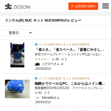
会員登録 (無料)
インテル(R) NUC キット NUC5i5RYKのレビュー
インテル(R) NUC キット NUC5i5RYK
「省エネ」「省スペース」「提督にやさしい」小さな力持ちさん
自宅でゲームプレイ！！もうメインPCはいらない！？ こんにちは。インテル(R)NUCキットNUC5i5RYKのレビューをすることになりました。コグロウです�...
26
2
コグロウさん
2015/12/13
インテル(R) NUC キット NUC5i5RYK
物静かでクールなPC、これからはメイン機として.....
更新履歴2015年12月12日 ファーストインプレッション掲載2015年12月13日 Hyper-V、無線LAN関係追記2015年12月15日 VESAマウント取り付け、天板取り外し...
41
2
flatcaddyさん
2015/12/12