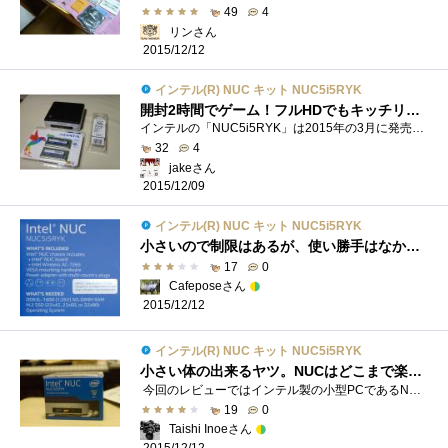
49
4
リンさん
2015/12/12
インテル(R) NUC キット NUC5i5RYK
開封2時間でゲーム！フルHDでもキッチリ動く！！
インテルの「NUC5i5RYK」は2015年の3月に発売された機種です。既に次のNUC6i5SYKがアナウンスされていますが、まだ発売されておらず、2015年12月時点で...
32
4
jakeさん
2015/12/09
インテル(R) NUC キット NUC5i5RYK
小さいので制限はあるが、使い勝手はなかなか良い
17
0
Cafeposeさん
2015/12/12
インテル(R) NUC キット NUC5i5RYK
小さい体の出来るヤツ。NUCはどこまで楽しませてくれるか！
今回のレビューではインテル製の小型PCであるNUC(NextUnitofComputing)からNUC5i5RYKを検証していきます。NUC5i5RYKは、Coreシリーズ第５世代のCorei55250Uを搭�...
19
0
Taishi Inoeさん
2015/12/12