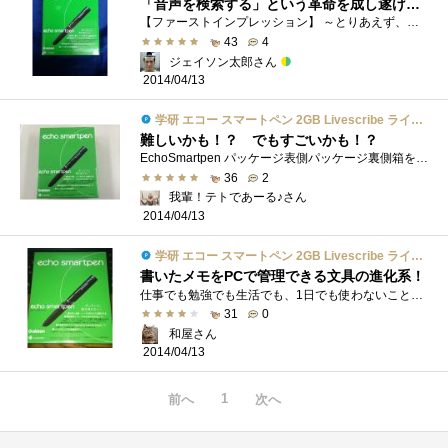
「音声を検索する」という革命を成し遂げた エコー・スマートペン
【ファーストインプレッション】 ～とりあえず、対談を１本まとめてみました～「いったいどういう仕組みになっているの？」と、届くまでは皆...
43
4
ジェイソン太郎さん
2014/04/13
学研 エコー スマートペン 2GB Livescribe ライブスクライブ echo smartpen gakken 【日本正規代理店品】
難しいかも！？ でもすごいかも！？
EchoSmartpen パッケージ表側パッケージ裏側箱を開けてみた。緑で統一されて高級感ある感じですてき♪中身を全部出してみた！！こんな感じでノー...
36
2
我輩！テトであーる♪さん
2014/04/13
学研 エコー スマートペン 2GB Livescribe ライブスクライブ echo smartpen gakken 【日本正規代理店品】
書いたメモをPCで管理できる文具の進化系！
仕事でも勉強でも生活でも、1日でも使わないことの無い物、それは筆記用具ですね。勉強や仕事などでは、書いたものの活用や整理などで、頭を�...
31
0
和屋さん
2014/04/13
1
前へ
次へ