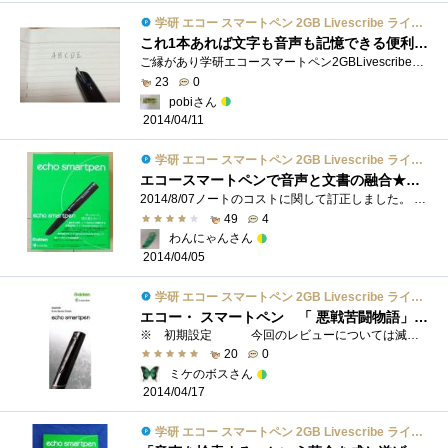
学研 エコー スマートペン 2GB Livescribe ライブスクライブ echo smartpen gakken 【日本正規代理店品】
これ1本あれば文字も音声も記憶できる便利なペン
ご縁があり学研エコースマートペン2GBLivescribeライブスクライブechosmartpengakken【日本正規代理店品】をレビューすることとなりました。 テーマに�...
23
0
pobiさん
2014/04/11
学研 エコー スマートペン 2GB Livescribe ライブスクライブ echo smartpen gakken 【日本正規代理店品】
エコースマートペンで音声と文書の融合★勉強・仕事がかわる！
2014/8/07ノートのコストに関して訂正しました。 2014/5/01ファイル形式に関して追記しました。2014/4/30音声付PDF(ペンキャストPDF)とその関連に関して�...
49
4
わんにゃんさん
2014/04/05
学研 エコー スマートペン 2GB Livescribe ライブスクライブ echo smartpen gakken 【日本正規代理店品】
エコー・ スマートペン 「 悪戦苦闘物語」＞＞＞＞＞＞「これは使える太いペン」
※ 初期設定 今回のレビューについては滅多には無いでしょうが、届いた製品が誤作動を起こしその対応で四苦八苦してしまいました。 ...
20
0
ミケのボスさん
2014/04/17
学研 エコー スマートペン 2GB Livescribe ライブスクライブ echo smartpen gakken 【日本正規代理店品】