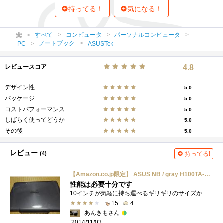
持ってる！
気になる！
すべて
コンピュータ
パーソナルコンピュータ
ノートブック
PC
ASUSTek
レビュースコア
4.8
デザイン性
5.0
パッケージ
5.0
コストパフォーマンス
5.0
しばらく使ってどうか
5.0
その後
5.0
レビュー
(4)
持ってる!
【Amazon.co.jp限定】 ASUS NB / gray H100TA-DK004HS
性能は必要十分です
10インチが気軽に持ち運べるギリギリのサイズかな、という事で外で使う用に買ってみました。なんだかんだでキーボードが有った方がいいし、合...
15
4
あんきもさん
2014/11/03