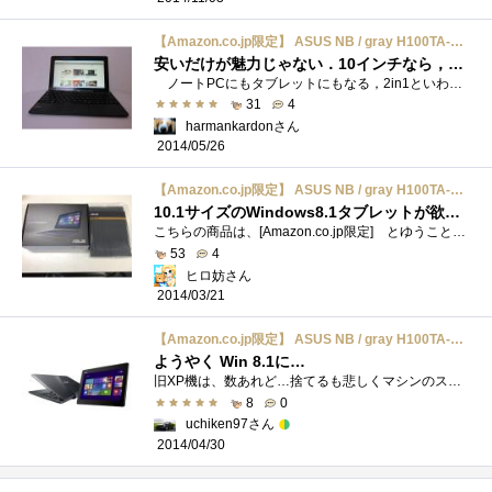
【Amazon.co.jp限定】 ASUS NB / gray H100TA-DK004HS
安いだけが魅力じゃない．10インチなら，タブレットもノートPCもWindows8.1だ！
ノートPCにもタブレットにもなる，2in1といわれるASUSTransBookT100TAです． Atom搭載ノートPCというと，NetBookを思い出され，”性能がちょっと”と思...
31
4
harmankardonさん
2014/05/26
【Amazon.co.jp限定】 ASUS NB / gray H100TA-DK004HS
10.1サイズのWindows8.1タブレットが欲しくて購入しました。
こちらの商品は、[Amazon.co.jp限定] とゆうことで、他の代理店で販売されている、セットと内容が異なっていました。キャンペーン価格で、52,020円...
53
4
ヒロ妨さん
2014/03/21
【Amazon.co.jp限定】 ASUS NB / gray H100TA-DK004HS
ようやく Win 8.1に…
旧XP機は、数あれど…捨てるも悲しくマシンのスペック・容量によってubuntuorLubuntuをインストール結構メールやネットならサクサク使えるし問題は...
8
0
uchiken97さん
2014/04/30