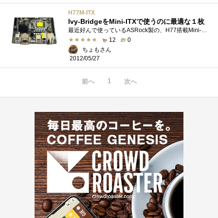
H77M-ITX
Ivy-BridgeをMini-ITXで使うのに最適な１枚
最近好んで使っているASRock製の、H77搭載Mini-ITXフォームファクタ対応マザーボード。ちっちゃいながらもPCI-Ex16が１スロットにSATAも4ポート（SATA3×2...
12
0
ちょもさん
2012/05/27
1
前へ
次へ