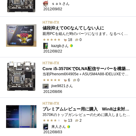
ｓａｋさん
2012/09/02
H77M-ITX
値段抑えてOCなんてしない人に
親用PCを組んだ時のパーツになります。なるべくコンパクトにするのを目的としていたので、Mini-Itxのサイズの物を選びました。他の理由は以下を�...
18
0
kazgbさん
2012/08/22
H77M-ITX
Core i5-3570KでDLNA配信サーバーを構築するために
当初PhenomIIX4905e＋ASUSM4A88-IDELUXEで構築する予定だったDLNA配信用ファイルサーバーですが、運良Corei5-3570Kのプレミアムレビューに当選させていただき...
6
0
jive9821さん
2012/08/06
H77M-ITX
プレミアムレビュー用に購入 Win8は未対応？
3570Kのトップガンレビューのために購入しました。選別理由はMini-ITXであること電圧設定の自由度が高いこと12V補助系統は4pinであることの3点でし�...
13
2
来人さん
2012/08/03