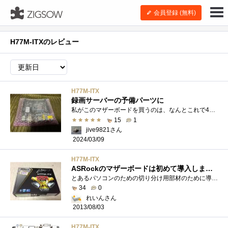
会員登録 (無料)
H77M-ITXのレビュー
H77M-ITX
録画サーバーの予備パーツに
私がこのマザーボードを買うのは、なんとこれで4回目です。 10年以上前から、このマザーボードにCorei7-3770とearthsoftPT3を組み合わせた録�...
15
1
jive9821さん
2024/03/09
H77M-ITX
ASRockのマザーボードは初めて導入しました
とあるパソコンのための切り分け用部材のために導入しました。特価品だったのですよ。一度搭載して、BIOS表示まで確認できたのですが結局運用�...
34
0
れいんさん
2013/08/03
H77M-ITX