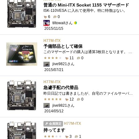
普通の Mini-ITX Socket 1155 マザーボード
ISK-110VESA に入れて使用中。特に特徴はない。
6
0
tiltowaitさん
2015/11/15
H77M-ITX
予備部品として確保
このマザーボードの購入は通算3枚目となります。 元々はCorei5-3570Kのプレミアムレビューをさせていただいた際に、レビューテーマとして挙げて...
11
0
jive9821さん
2015/07/21
H77M-ITX
急遽手配の代替品
昨日日記では書きましたが、自宅のファイルサーバー兼DLNAサーバー兼録画サーバーが故障しました。これは以前Corei5-3570Kのプレミアムレビューを�...
12
0
jive9821さん
2014/05/12
H77M-ITX
会員限定
持ってます
3
1