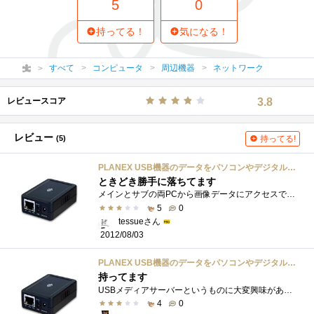
5
0
持ってる！
気になる！
すべて
コンピュータ
周辺機器
ネットワーク
レビュースコア
3.8
レビュー
(5)
持ってる!
PLANEX USB機器のデータをパソコンやデジタル家電で共有できるUSB 2.0メディアサーバ 1ポート (PS3・Xbox 360対応) MZK-USBSV
ときどき勝手に落ちてます
メインとサブの両PCから画像データにアクセスできるようにと購入。ホントはGiga対応のものが欲しかったんですが当時の沖縄のPCショップでは他の...
5
0
tessueさん
2012/08/03
PLANEX USB機器のデータをパソコンやデジタル家電で共有できるUSB 2.0メディアサーバ 1ポート (PS3・Xbox 360対応) MZK-USBSV
持ってます
USBメディアサーバーというものに大変興味があり、安価ということもあり購入しました。AMAZONとかのレヴューでは賛否両論あるようで、どちらか�...
4
0