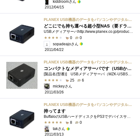
kiddroomさん
2012/04/15
PLANEX USB機器のデータをパソコンやデジタル家電で共有できるUSB 2.0メディアサーバ 1ポート (PS3・Xbox 360対応) MZK-USBSV
どこにでも持ち運べる超小型NAS（要ドライブ）
USBメディアサーバhttp://www.planex.co.jp/product/usb/mzk-usbsv/2.5インチポータブルHDDと組み合わせて運用中
0
0
sopadeajoさん
2011/04/22
PLANEX USB機器のデータをパソコンやデジタル家電で共有できるUSB 2.0メディアサーバ 1ポート (PS3・Xbox 360対応) MZK-USBSV
コンパクトなメディアサーバです（USBから電源供給できました）
[製品名(型番)] USBメディアサーバ（MZK-USBSV）[購入経緯] NTT-Xの特売で、1980円で送料無料ということでポチッてしま いました（定価5200円）。 N...
25
6
mickeyさん
2011/03/26
PLANEX USB機器のデータをパソコンやデジタル家電で共有できるUSB 2.0メディアサーバ 1ポート (PS3・Xbox 360対応) MZK-USBSV
持ってます
BuffaloのUSBハードディスクをPS3でデバイスサーバとして認識しました。玄箱ProにMediaTombも入れてますが、こっちのほうがお手軽かも。
8
0
takさん
2011/03/13